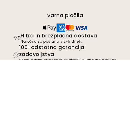
Varna plačila
Hitra in brezplačna dostava
Naročila so poslana v 2-5 dneh.
100-odstotna garancija
zadovoljstva
Vsem našim strankam nudimo 30-dnevno pravico
do vračila nenameščenih izdelkov.
TrustScore
4.8
Pridružite se gibanju
Postanite podpornik podjetja Wallism in