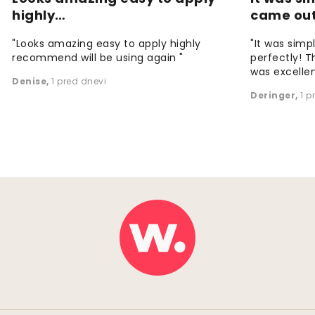
highly…
came ou
"Looks amazing easy to apply highly
"It was simp
recommend will be using again "
perfectly! T
was excellen
Denise
,
1 pred dnevi
Deringer
,
1 p