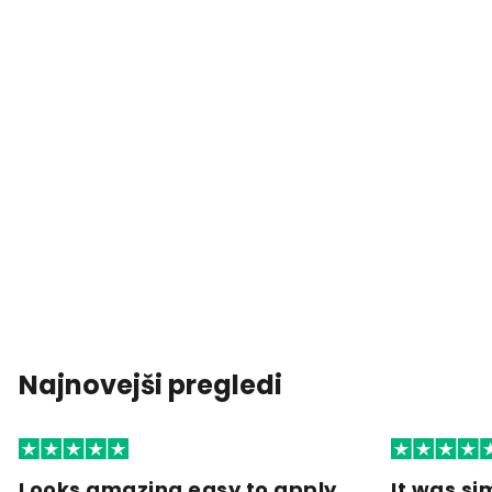
Najnovejši pregledi
Looks amazing easy to apply
It was si