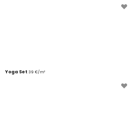
dizajne, ki združujejo lepoto in funkcionalnost za vaš
notranji prostor.
Yoga Set
39 €/m²