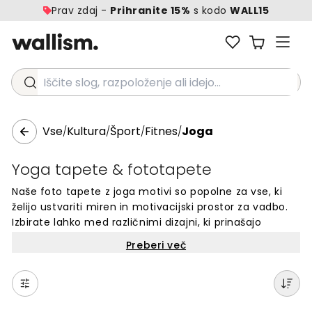
Prav zdaj -
Prihranite 15%
s kodo
WALL15
Iščite slog, razpoloženje ali idejo...
Vse
Kultura
Šport
Fitnes
Joga
/
/
/
/
Yoga tapete & fototapete
Naše foto tapete z joga motivi so popolne za vse, ki
želijo ustvariti miren in motivacijski prostor za vadbo.
Izbirate lahko med različnimi dizajni, ki prinašajo
sproščujočo atmosfero v vaš dom ali fitnes studio.
Preberi več
Vsaka tapeta je narejena po meri vaše stene in
enostavna za namestitev. Z našimi joga tapetami
boste spremenili navadno steno v prostor, ki vas
navdihuje pri vadbi in meditaciji. Odkrijte edinstvene