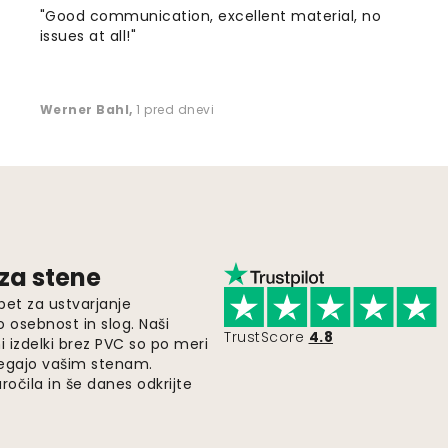
"Good communication, excellent material, no
issues at all!"
Werner Bahl
,
1 pred dnevi
 za stene
pet za ustvarjanje
o osebnost in slog. Naši
TrustScore
4.8
i izdelki brez PVC so po meri
legajo vašim stenam.
ročila in še danes odkrijte