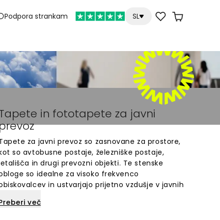
Podpora strankam
SL
Tapete in fototapete za javni
prevoz
Tapete za javni prevoz so zasnovane za prostore,
kot so avtobusne postaje, železniške postaje,
letališča in drugi prevozni objekti. Te stenske
obloge so idealne za visoko frekvenco
obiskovalcev in ustvarjajo prijetno vzdušje v javnih
prostorih. Na voljo so različni motivi, ki so primerni
Preberi več
za sodobne prevozne centre. Enostavna
namestitev in kakovostni materiali zagotavljajo