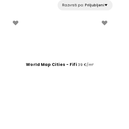
dolgotrajnost v zahtevnih javnih okoljih.
Razvrsti po:
Priljubljeni
World Map Cities - Fifi
39 €/m²
Crimson Lift Over Snow Peaks
m²
39 €/m²
London Essentials
39 €/m²
Mottled Linen Effect, Sky Blue
9 €/m²
39 €/m²
Cityscape from Airplane Cockpit
9 €/m²
39 €/m²
Sloops & Monsters Ink
9 €/m²
39 €/m²