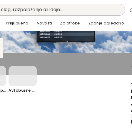
 slog, razpoloženje ali idejo...
Priljubljeno
Novosti
Za otroke
Zadnje ogledano
Železniške postaje
Avtobusne postaje