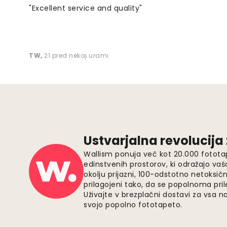
"Excellent service and quality"
TW
,
21 pred nekaj urami
Ustvarjalna revolucija
Wallism ponuja več kot 20.000 fotota
edinstvenih prostorov, ki odražajo vaš
okolju prijazni, 100-odstotno netoksičn
prilagojeni tako, da se popolnoma pri
Uživajte v brezplačni dostavi za vsa na
svojo popolno fototapeto.