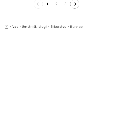
1
2
3
>
Vse
>
Umetniški slogi
>
Slikarstvo
>
Barvice