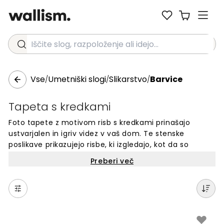
Iščite slog, razpoloženje ali idejo...
Vse
Umetniški slogi
Slikarstvo
Barvice
/
/
/
Tapeta s kredkami
Foto tapete z motivom risb s kredkami prinašajo
ustvarjalen in igriv videz v vaš dom. Te stenske
poslikave prikazujejo risbe, ki izgledajo, kot da so
narejene s kredkami, kar daje stenам edinstven in
Preberi več
umetniški izgled. Popolne so za otroške sobe, igralnice
ali katerikoli prostor, kjer želite dodati barvo in zabavo.
Izbirajte med različnimi motivi risb s kredkami in
spremenite svoje stene v ustvarjalno površino.
Enostavna namestitev in visoka kakovost.