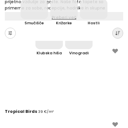
prijetno vzdušje za goste. Naše foto tapete so
primerne za sobe, recepcije, hodnike in skupne
prostore. Z velikim izborom motivov najdete popoln
Preberi več
dizajn za vsak prostor. Tapete so enostavne za
Smučišče
Križarke
Hostli
namestitev in trajne. Ustvarite profesionalen videz, ki
bo ostal gostom v spominu. Izbirajte med različnimi
stili in barvami, ki ustrezajo vašemu konceptu.
Spremenite stene vašega hotela ali letovišča z našimi
stenskimi tapetami.
Klubska hiša
Vinogradi
Tropical Birds
39 €/m²