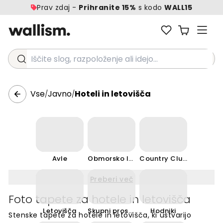
Prav zdaj -
Prihranite 15%
s kodo
WALL15
Iščite slog, razpoloženje ali idejo...
Vse
Javno
Hoteli in letovišča
/
/
Avle
Obmorsko letovišče
Country Club
Preberi več
Foto tapete za hotele in letovišča
Letovišča
Skupni prostori
Hodniki
Stenske tapete za hotele in letovišča, ki ustvarijo