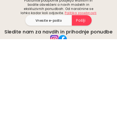
Postanite podpornik podjetja Wallism in
bodite obveščeni o novih modelih in
ekskluzivnih ponudbah. Od naročnine se
lahko kadar koli odjavite.
Politika zasebnosti
Pošlji
Sledite nam za navdih in prihodnje ponudbe
Podjetje
O
Okolje
Poslovne poizvedbe