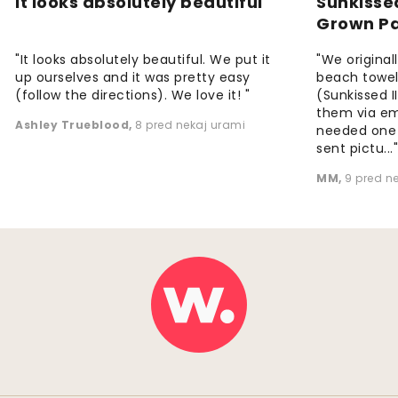
It looks absolutely beautiful
Sunkisse
Grown P
"It looks absolutely beautiful. We put it
"We origina
up ourselves and it was pretty easy
beach towels
(follow the directions). We love it! "
(Sunkissed 
them via em
Ashley Trueblood
,
8 pred nekaj urami
needed one
sent pictu...
MM
,
9 pred n