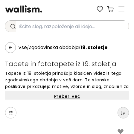
Iščite slog, razpoloženje ali idejo...
Vse
Zgodovinska obdobja
19. stoletje
/
/
Tapete in fototapete iz 19. stoletja
Tapete iz 19. stoletja prinašajo klasičen videz iz tega
zgodovinskega obdobja v vaš dom. Te stenske
poslikave prikazujejo motive, vzorce in slog, značilen za
leta 1800-1899. Najdete lahko viktorianske ornamente,
Preberi več
romantične podobe in industrijske motive. Idealne so
za ustvarjanje vintage vzdušja na vaših stenah. Z več
kot {{number}} dizajni lahko izberete popolno tapeto,
ki odraža zgodovinski čar 19. stoletja. Primerne za
dnevne sobe, spalnice ali katerikoli prostor, kjer želite
dodati zgodovinski značaj.