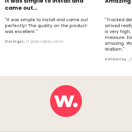
It was simple to install and
Amazing 
came out…
"It was simple to install and came out
"Tracked de
perfectly! The quality on the product
arrived reall
was excellent "
is very high
measure. Eas
Deringer
,
17 pred nekaj urami
amazing. W
Wallism."
kimberley
,
2