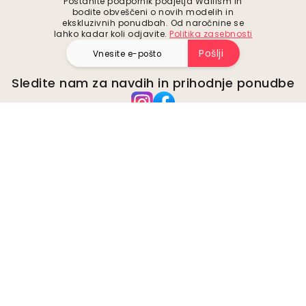
Postanite podpornik podjetja Wallism in
bodite obveščeni o novih modelih in
ekskluzivnih ponudbah. Od naročnine se
lahko kadar koli odjavite.
Politika zasebnosti
Pošlji
Sledite nam za navdih in prihodnje ponudbe
Podjetje
O
Okolje
Poslovne poizvedbe