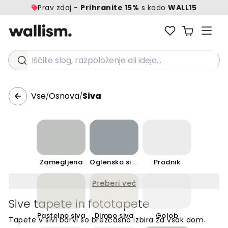
Prav zdaj -
Prihranite 15%
s kodo
WALL15
Iščite slog, razpoloženje ali idejo...
Vse
Osnova
Siva
/
/
Zamegljena
Oglensko siva
Prodnik
Preberi več
Sive tapete in fototapete
Pastelno siva
Dimno siva
Golob
Tapete v sivi barvi so brezčasna izbira za vsak dom.