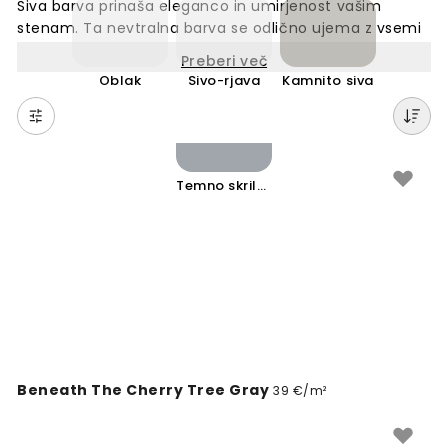
Siva barva prinaša eleganco in umirjenost vašim
stenam. Ta nevtralna barva se odlično ujema z vsemi
slogi opreme in drugimi barvami. Sive tapete lahko
Preberi več
delujejo toplo ali hladno, odvisno od odtenka, in
Oblak
Sivo-rjava
Kamnito siva
ustvarjajo prefinjen ambient v vsakem prostoru. Siva je
moderna, vsestranska in nikoli ne gre iz mode. Popolna
izbira za sodobne interierje, kjer želite ustvariti
sofisticiran videz z minimalističnim pristopom.
Temno skrilasto siva
Beneath The Cherry Tree Gray
39 €/m²