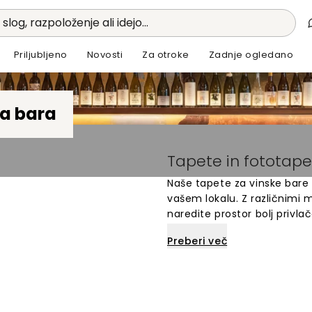
 slog, razpoloženje ali idejo...
Priljubljeno
Novosti
Za otroke
Zadnje ogledano
a bara
Tapete in fototapet
Naše tapete za vinske bare 
vašem lokalu. Z različnimi m
naredite prostor bolj privl
stene vinskih barov, restavra
Preberi več
med številnimi dizajni, ki u
in spremenite videz svojega
vinske bare.