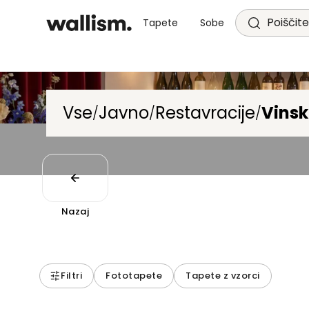
Poiščite
Tapete
Sobe
Vse
Javno
Restavracije
Vinsk
/
/
/
Nazaj
Filtri
Fototapete
Tapete z vzorci