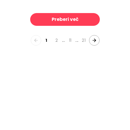
l Limone
Purple Leaves
39 €/m²
39 €/m²
Preberi več
1
2
...
11
...
21