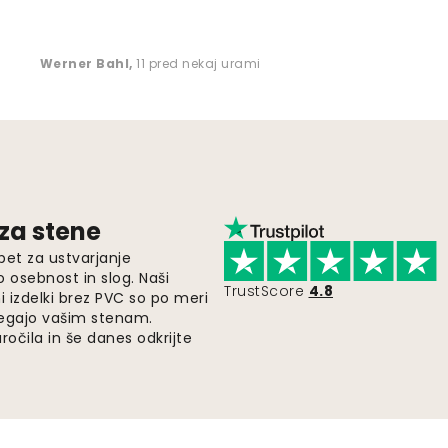
Werner Bahl
,
11 pred nekaj urami
 za stene
pet za ustvarjanje
o osebnost in slog. Naši
TrustScore
4.8
i izdelki brez PVC so po meri
legajo vašim stenam.
ročila in še danes odkrijte