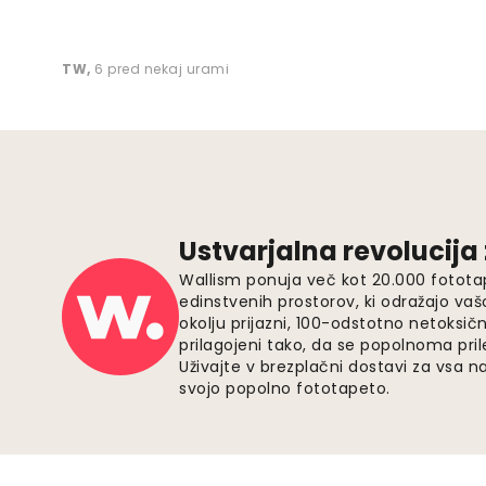
TW
,
6 pred nekaj urami
Ustvarjalna revolucija
Wallism ponuja več kot 20.000 fotota
edinstvenih prostorov, ki odražajo vaš
okolju prijazni, 100-odstotno netoksičn
prilagojeni tako, da se popolnoma pri
Uživajte v brezplačni dostavi za vsa na
svojo popolno fototapeto.