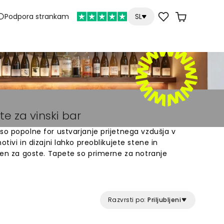
Podpora strankam
SL
e za vinski bar
so popolne for ustvarjanje prijetnega vzdušja v
otivi in dizajni lahko preoblikujete stene in
ačen za goste. Tapete so primerne za notranje
cij in drugih gostinskih prostorov. Izbirate lahko
strezajo različnim stilom. Enostavno naročite online
 prostora. Odkrijte našo zbirko stenskih oblog za
Razvrsti po:
Priljubljeni