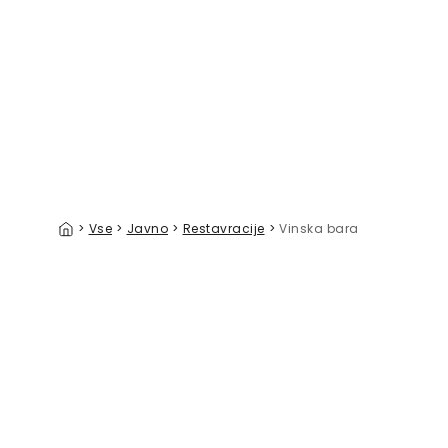
Drinks of Life
Sardine A
39 €/m²
>
Vse
>
Javno
>
Restavracije
>
Vinska bara