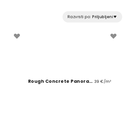
namestitev in kakovostna izvedba.
Razvrsti po:
Priljubljeni
Rough Concrete Panoramic
39 €/m²
Linen Mist Neutral Collection, Seafoam
²
39 €/m²