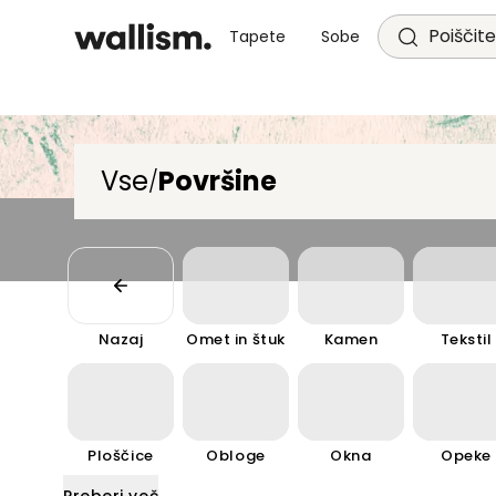
Poiščite
Tapete
Sobe
Vse
Površine
/
Nazaj
Omet in štuk
Kamen
Tekstil
Ploščice
Obloge
Okna
Opeke