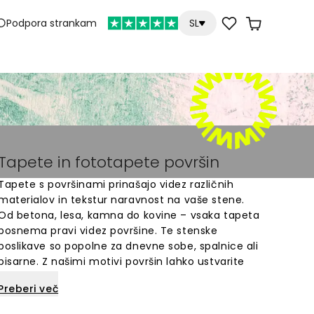
Podpora strankam
SL
Tapete in fototapete površin
Tapete s površinami prinašajo videz različnih
materialov in tekstur naravnost na vaše stene.
Od betona, lesa, kamna do kovine – vsaka tapeta
posnema pravi videz površine. Te stenske
poslikave so popolne za dnevne sobe, spalnice ali
pisarne. Z našimi motivi površin lahko ustvarite
sodoben ali industrijski stil brez dragih materialov.
Preberi več
Izbirate lahko med številnimi dizajni, ki so primerni
za vsak prostor v vašem domu. Enostavna