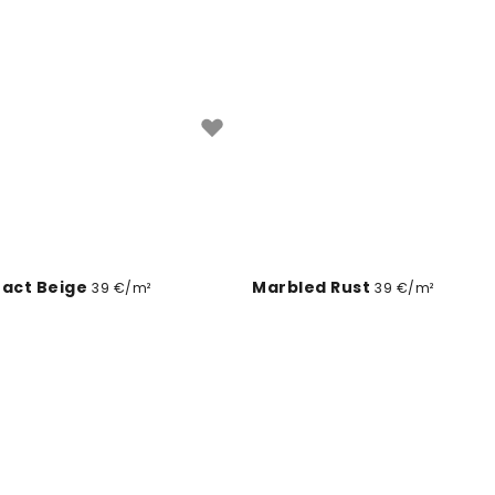
ract Beige
Marbled Rust
39 €/m²
39 €/m²
Marble II
Medici Drapes, Beige
39 €/m²
39 €/m