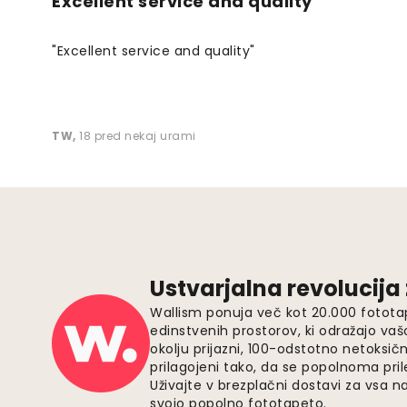
Excellent service and quality
"Excellent service and quality"
TW
,
18 pred nekaj urami
Ustvarjalna revolucija
Wallism ponuja več kot 20.000 fotota
edinstvenih prostorov, ki odražajo vaš
okolju prijazni, 100-odstotno netoksičn
prilagojeni tako, da se popolnoma pri
Uživajte v brezplačni dostavi za vsa na
svojo popolno fototapeto.