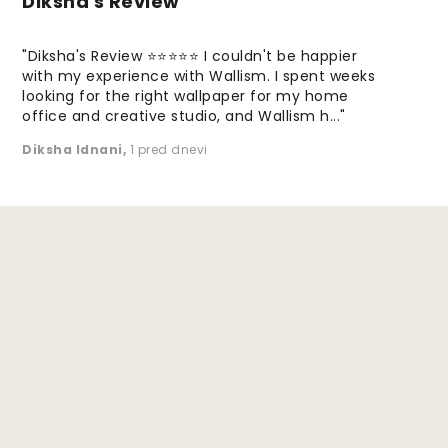
Diksha's Review
"Diksha's Review ⭐⭐⭐⭐⭐ I couldn't be happier
with my experience with Wallism. I spent weeks
looking for the right wallpaper for my home
office and creative studio, and Wallism h..."
Diksha Idnani
,
1 pred dnevi