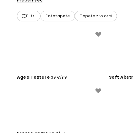
Preberi več
Filtri
Fototapete
Tapete z vzorci
Aged Texture
Soft Abst
39 €/m²
Botticino 