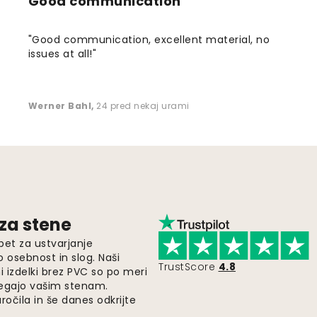
Good communication
"Good communication, excellent material, no
issues at all!"
Werner Bahl
,
24 pred nekaj urami
 za stene
pet za ustvarjanje
o osebnost in slog. Naši
TrustScore
4.8
i izdelki brez PVC so po meri
legajo vašim stenam.
ročila in še danes odkrijte