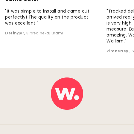
"It was simple to install and came out
"Tracked de
perfectly! The quality on the product
arrived reall
was excellent "
is very high
measure. Eas
Deringer
,
3 pred nekaj urami
amazing. W
Wallism."
kimberley
,
6