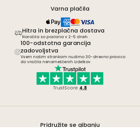
Varna plačila
Hitra in brezplačna dostava
Naročila so poslana v 2-5 dneh.
100-odstotna garancija
zadovoljstva
Vsem našim strankam nudimo 30-dnevno pravico
do vračila nenameščenih izdelkov.
TrustScore
4.8
Pridružite se gibanju
Postanite podpornik podjetja Wallism in
bodite obveščeni o novih modelih in