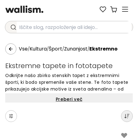
Iščite slog, razpoloženje ali idejo...
Vse
Kultura
Šport
Zunanjost
Ekstremno
/
/
/
/
Ekstremne tapete in fototapete
Odkrijte našo zbirko stenskih tapet z ekstremnimi
športi, ki bodo spremenile vaše stene. Te foto tapete
prikazujejo akcijske motive iz sveta adrenalina – od
deskanja na snegu do plezanja in drugih ekstremnih
Preberi več
športov. Popolne so za spalnice, dnevne sobe ali
športne prostore. Vsaka tapeta je narejena po meri in
enostavna za namestitev. Izbirajte med različnimi
motivi, ki odražajo energijo in pogum ekstremnih
športov. Idealne za vse, ki iščejo edinstvene in
dinamične stenske poslikave za dom.