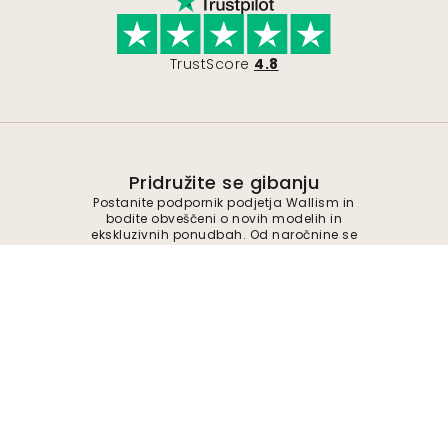
TrustScore
4.8
Pridružite se gibanju
Postanite podpornik podjetja Wallism in
bodite obveščeni o novih modelih in
ekskluzivnih ponudbah. Od naročnine se
lahko kadar koli odjavite.
Politika zasebnosti
Pošlji
Sledite nam za navdih in prihodnje ponudbe