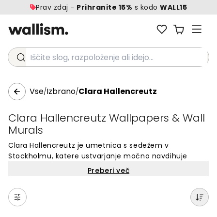
Prav zdaj -
Prihranite 15%
s kodo
WALL15
Iščite slog, razpoloženje ali idejo...
Vse
Izbrano
Clara Hallencreutz
/
/
Clara Hallencreutz Wallpapers & Wall
Murals
Clara Hallencreutz je umetnica s sedežem v
Stockholmu, katere ustvarjanje močno navdihuje
lepota naravnega sveta. Njeno delo obsega slikarstvo,
Preberi več
fotografijo in obsežne instalacije, prepoznavna pa je
predvsem po svojih ekspresivnih botaničnih motivih, ki
združujejo pripovedovanje zgodb z brezčasno obrtniško
spretnostjo. Njena zbirka za Wallism, imenovana