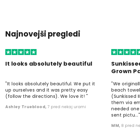
Najnovejši pregledi
It looks absolutely beautiful
Sunkisse
Grown P
"It looks absolutely beautiful. We put it
"We origina
up ourselves and it was pretty easy
beach towels
(follow the directions). We love it! "
(Sunkissed 
them via em
Ashley Trueblood
,
7 pred nekaj urami
needed one
sent pictu...
MM
,
8 pred n