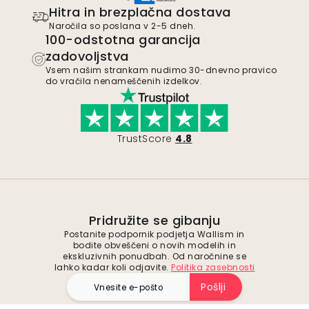
Hitra in brezplačna dostava
Naročila so poslana v 2-5 dneh.
100-odstotna garancija
zadovoljstva
Vsem našim strankam nudimo 30-dnevno pravico
do vračila nenameščenih izdelkov.
TrustScore
4.8
Pridružite se gibanju
Postanite podpornik podjetja Wallism in
bodite obveščeni o novih modelih in
ekskluzivnih ponudbah. Od naročnine se
lahko kadar koli odjavite.
Politika zasebnosti
Pošlji