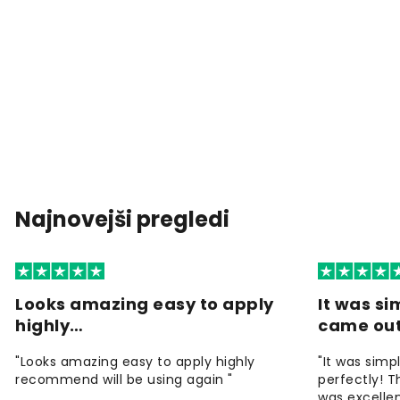
Najnovejši pregledi
Looks amazing easy to apply
It was si
highly…
came ou
"Looks amazing easy to apply highly
"It was simp
recommend will be using again "
perfectly! T
was excellen