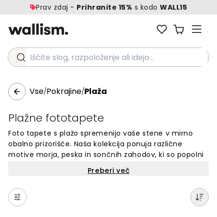
Prav zdaj -
Prihranite 15%
s kodo
WALL15
Iščite slog, razpoloženje ali idejo...
Vse
Pokrajine
Plaža
/
/
Plažne fototapete
Foto tapete s plažo spremenijo vaše stene v mirno
obalno prizorišče. Naša kolekcija ponuja različne
motive morja, peska in sončnih zahodov, ki so popolni
za dom. Vsaka stenska poslikava je narejena po meri
Preberi več
vaših sten. Izbirajte med tropskimi plažami, tihimi
obalami ali dramatičnimi morskimi razgledi. Te tapete
so idealne za dnevne sobe, spalnice ali katerikoli
prostor, kjer želite ustvariti sproščeno vzdušje.