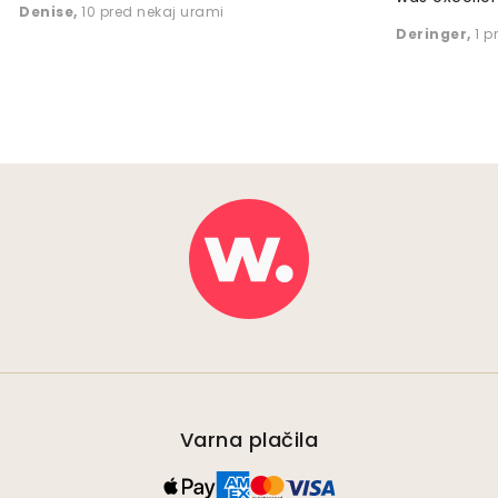
Denise
,
10 pred nekaj urami
Deringer
,
1 p
Varna plačila