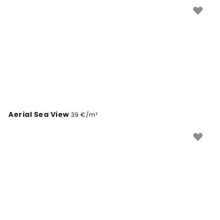
Enostavna montaža in kakovostni materiali
zagotavljajo dolgotrajnost.
Aerial Sea View
39 €/m²