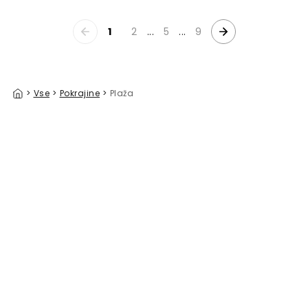
1
2
...
5
...
9
>
Vse
>
Pokrajine
>
Plaža