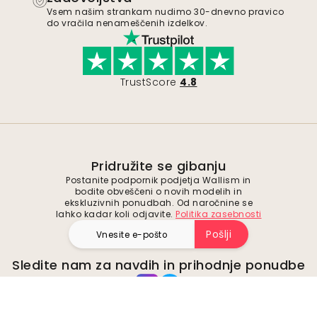
Vsem našim strankam nudimo 30-dnevno pravico
do vračila nenameščenih izdelkov.
TrustScore
4.8
Pridružite se gibanju
Postanite podpornik podjetja Wallism in
bodite obveščeni o novih modelih in
ekskluzivnih ponudbah. Od naročnine se
lahko kadar koli odjavite.
Politika zasebnosti
Pošlji
Sledite nam za navdih in prihodnje ponudbe