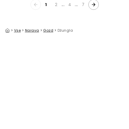
1
2
...
4
...
7
>
Vse
>
Narava
>
Gozd
>
Džungla