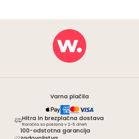
Varna plačila
Hitra in brezplačna dostava
Naročila so poslana v 2-5 dneh.
100-odstotna garancija
zadovoljstva