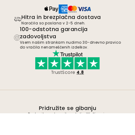
Hitra in brezplačna dostava
Naročila so poslana v 2-5 dneh.
100-odstotna garancija
zadovoljstva
Vsem našim strankam nudimo 30-dnevno pravico
do vračila nenameščenih izdelkov.
TrustScore
4.8
Pridružite se gibanju
Postanite podpornik podjetja Wallism in
bodite obveščeni o novih modelih in
ekskluzivnih ponudbah. Od naročnine se
lahko kadar koli odjavite.
Politika zasebnosti