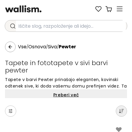
Iščite slog, razpoloženje ali idejo...
Vse
Osnova
Siva
Pewter
/
/
/
Tapete in fototapete v sivi barvi
pewter
Tapete v barvi Pewter prinašajo eleganten, kovinski
odtenek sive, ki doda vašemu domu prefinjen videz. Ta
sodobna barva se odlično ujema z različnimi slogi
Preberi več
notranje opreme in ustvarja mirno, a dovršeno ozadje
za vaše prostore. Pewter siva barva prinaša subtilno
globino in pridih luksuza na stene, hkrati pa ostaja
dovolj nevtralna za dolgotrajno uporabo. Idealna izbira
za tiste, ki iščejo brezčasno eleganco s sodobnim
pridihom.