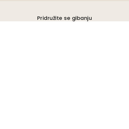
Pridružite se gibanju
Postanite podpornik podjetja Wallism in
bodite obveščeni o novih modelih in
ekskluzivnih ponudbah. Od naročnine se
lahko kadar koli odjavite.
Politika zasebnosti
Pošlji
Sledite nam za navdih in prihodnje ponudbe
Podjetje
O