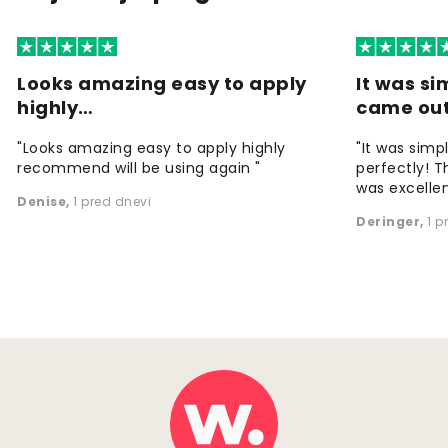
Looks amazing easy to apply
It was si
highly…
came ou
"Looks amazing easy to apply highly
"It was simp
recommend will be using again "
perfectly! T
was excellen
Denise
,
1 pred dnevi
Deringer
,
1 p