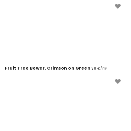
privlačno v vseh letnih časih.
Fruit Tree Bower, Crimson on Green
39 €/m²