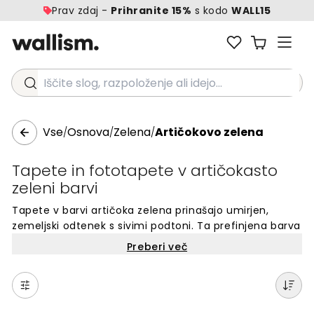
Prav zdaj -
Prihranite 15%
s kodo
WALL15
Iščite slog, razpoloženje ali idejo...
Vse
Osnova
Zelena
Artičokovo zelena
/
/
/
Tapete in fototapete v artičokasto
zeleni barvi
Tapete v barvi artičoka zelena prinašajo umirjen,
zemeljski odtenek s sivimi podtoni. Ta prefinjena barva
ustvarja pomirjujoče vzdušje in se odlično poda v
Preberi več
sodobne in tradicionalne prostore. Artičoka zelena
simbolizira naravno eleganco in trajnostni življenjski
slog, zaradi česar je priljubljena izbira za moderne
domove. Njena subtilna globina naredi to barvo