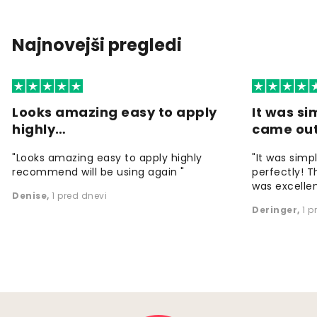
Najnovejši pregledi
Looks amazing easy to apply
It was si
highly…
came ou
"Looks amazing easy to apply highly
"It was simp
recommend will be using again "
perfectly! T
was excellen
Denise
,
1 pred dnevi
Deringer
,
1 p