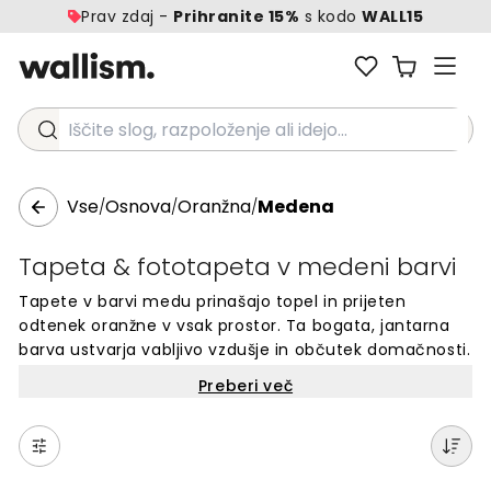
Prav zdaj -
Prihranite 15%
s kodo
WALL15
Iščite slog, razpoloženje ali idejo...
Vse
Osnova
Oranžna
Medena
/
/
/
Tapeta & fototapeta v medeni barvi
Tapete v barvi medu prinašajo topel in prijeten
odtenek oranžne v vsak prostor. Ta bogata, jantarna
barva ustvarja vabljivo vzdušje in občutek domačnosti.
Medena barva na stenah oddaja naravno toplino in
Preberi več
mehkobo, kar je popolno za dnevne sobe ali jedilnice.
Tapete v tem zlatem odtenku bodo vašemu domu
dodale pridih elegance in udobja skozi vse letne čase.