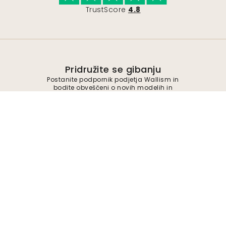
TrustScore
4.8
Pridružite se gibanju
Postanite podpornik podjetja Wallism in
bodite obveščeni o novih modelih in
ekskluzivnih ponudbah. Od naročnine se
lahko kadar koli odjavite.
Politika zasebnosti
Pošlji
Sledite nam za navdih in prihodnje ponudbe