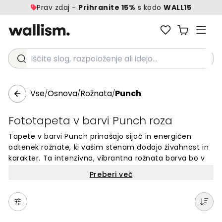
Prav zdaj -
Prihranite 15%
s kodo
WALL15
Iščite slog, razpoloženje ali idejo...
Vse
Osnova
Rožnata
Punch
/
/
/
Fototapeta v barvi Punch roza
Tapete v barvi Punch prinašajo sijoč in energičen
odtenek rožnate, ki vašim stenam dodajo živahnost in
karakter. Ta intenzivna, vibrantna rožnata barva bo v
vaš dom vnesla igrivost in svežino. Punch je popolna
Preberi več
izbira za tiste, ki si želijo drzne barvne poudarke v
svojem prostoru. Ta sodobna in trendovska barva
stene spremeni v prave izjave sloga, ne glede na to, ali
jo uporabite za celoten prostor ali le za posamezne