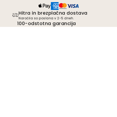
Hitra in brezplačna dostava
Naročila so poslana v 2-5 dneh.
100-odstotna garancija
zadovoljstva
Vsem našim strankam nudimo 30-dnevno pravico
do vračila nenameščenih izdelkov.
TrustScore
4.8
Pridružite se gibanju
Postanite podpornik podjetja Wallism in
bodite obveščeni o novih modelih in
ekskluzivnih ponudbah. Od naročnine se
lahko kadar koli odjavite.
Politika zasebnosti