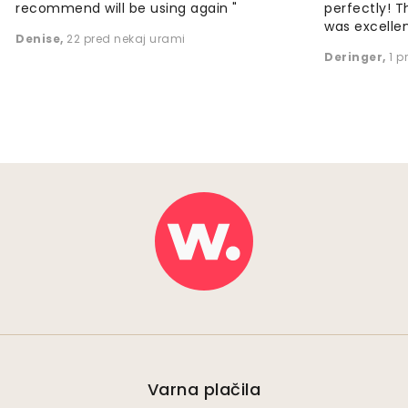
recommend will be using again "
perfectly! T
was excellen
Denise
,
22 pred nekaj urami
Deringer
,
1 p
Varna plačila