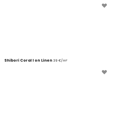
stene.
Shibori Coral I on Linen
39 €/m²