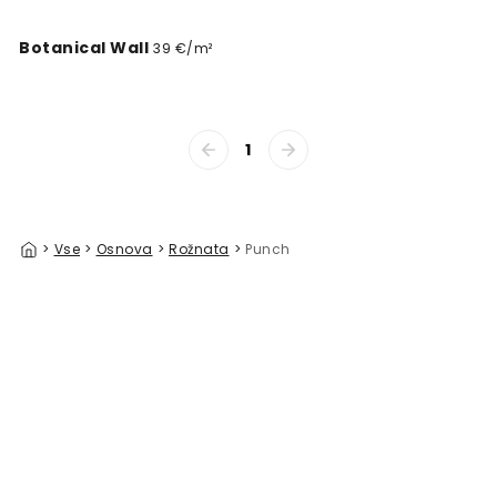
Botanical Wall
39 €/m²
1
>
Vse
>
Osnova
>
Rožnata
>
Punch