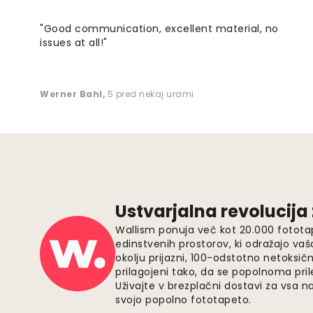
"Good communication, excellent material, no
issues at all!"
Werner Bahl
,
5 pred nekaj urami
Ustvarjalna revolucija
Wallism ponuja več kot 20.000 fotota
edinstvenih prostorov, ki odražajo vaš
okolju prijazni, 100-odstotno netoksičn
prilagojeni tako, da se popolnoma pri
Uživajte v brezplačni dostavi za vsa na
svojo popolno fototapeto.