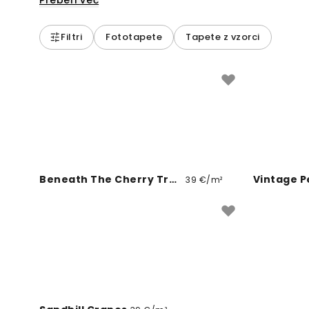
Preberi več
Filtri
Fototapete
Tapete z vzorci
Beneath The Cherry Tree Gray
Vintage P
39 €/m²
Rainy Sub