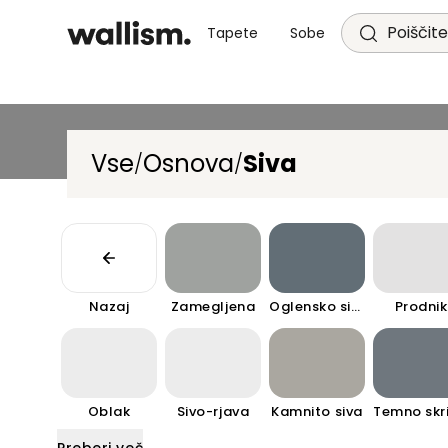
Poiščite
Tapete
Sobe
Vse
Osnova
Siva
/
/
Nazaj
Zamegljena
Oglensko siva
Prodnik
Oblak
Sivo-rjava
Kamnito siva