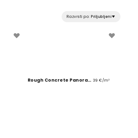
sofisticiran videz z minimalističnim pristopom.
Razvrsti po:
Priljubljeni
Rough Concrete Panoramic
39 €/m²
Kyoto Grace, Fog
9 €/m²
39 €/m²