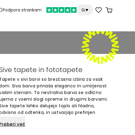
Podpora strankam
SL
Sive tapete in fototapete
Tapete v sivi barvi so brezčasna izbira za vsak
dom. Siva barva prinaša eleganco in umirjenost
vašim stenam. Ta nevtralna barva se odlično
ujema z vsemi slogi opreme in drugimi barvami.
Sive tapete lahko delujejo toplo ali hladno,
odvisno od odtenka, in ustvarjajo prefinjen
ambient v vsakem prostoru. Siva je moderna,
Preberi več
vsestranska in nikoli ne gre iz mode. Popolna
izbira za sodobne interierje, kjer želite ustvariti