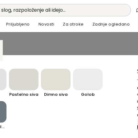
 slog, razpoloženje ali idejo...
Priljubljeno
Novosti
Za otroke
Zadnje ogledano
Pastelno siva
Dimno siva
Golob
Temno skrilasto siva