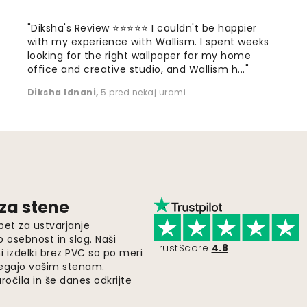
"Diksha's Review ⭐⭐⭐⭐⭐ I couldn't be happier
with my experience with Wallism. I spent weeks
looking for the right wallpaper for my home
office and creative studio, and Wallism h..."
Diksha Idnani
,
5 pred nekaj urami
 za stene
pet za ustvarjanje
o osebnost in slog. Naši
TrustScore
4.8
i izdelki brez PVC so po meri
legajo vašim stenam.
ročila in še danes odkrijte