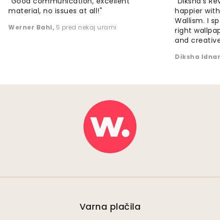
"Good communication, excellent
"Diksha's Re
material, no issues at all!"
happier wit
Wallism. I s
Werner Bahl
,
5 pred nekaj urami
right wallp
and creative
Diksha Idna
Varna plačila