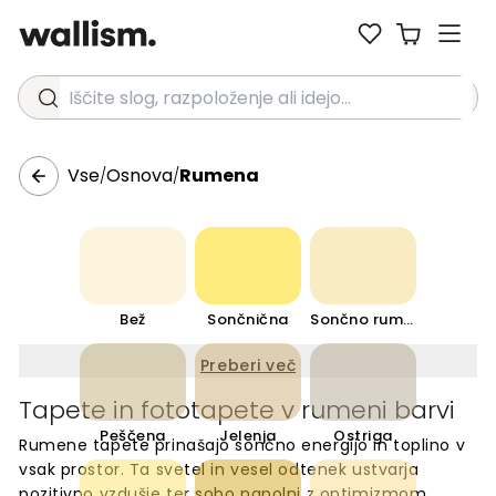
Iščite slog, razpoloženje ali idejo...
Vse
Osnova
Rumena
/
/
Bež
Sončnična
Sončno rumena
Preberi več
Tapete in fototapete v rumeni barvi
Peščena
Jelenja
Ostriga
Rumene tapete prinašajo sončno energijo in toplino v
vsak prostor. Ta svetel in vesel odtenek ustvarja
pozitivno vzdušje ter sobo napolni z optimizmom.