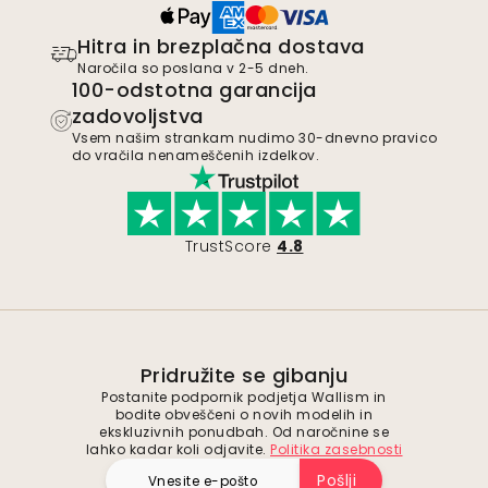
Hitra in brezplačna dostava
Naročila so poslana v 2-5 dneh.
100-odstotna garancija
zadovoljstva
Vsem našim strankam nudimo 30-dnevno pravico
do vračila nenameščenih izdelkov.
TrustScore
4.8
Pridružite se gibanju
Postanite podpornik podjetja Wallism in
bodite obveščeni o novih modelih in
ekskluzivnih ponudbah. Od naročnine se
lahko kadar koli odjavite.
Politika zasebnosti
Pošlji