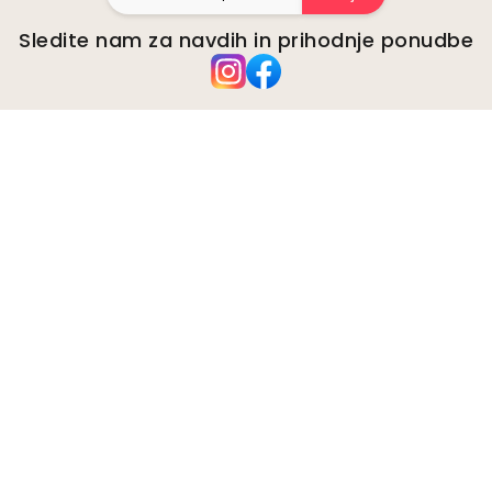
Sledite nam za navdih in prihodnje ponudbe
Podjetje
O
Okolje
Poslovne poizvedbe
Piškotki
Politika zasebnosti
Pogoji in določila
Podpora strankam