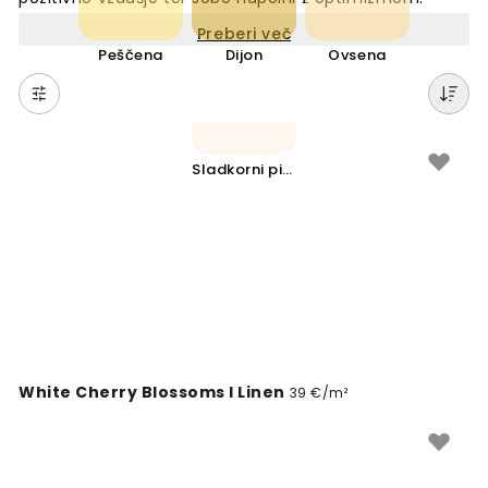
Rumena barva je odlična izbira za dnevne sobe,
Preberi več
kuhinje ali otroške sobe, saj spodbuja ustvarjalnost in
Peščena
Dijon
Ovsena
dobro počutje. Izberite rumene tapete za svoj dom in
ustvarite živahen, sodoben videz, ki bo osvetlil vaše
stene v vseh letnih časih.
Sladkorni piškot
White Cherry Blossoms I Linen
39 €/m²