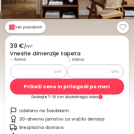
Več podobnih
39 €
/
m²
Vnesite dimenzije tapeta
Širina
Višina
cm
cm
Prikaži ceno in prilagodi po meri
Dodajte 7-10 cm dodatnega roba
Izdelano na Švedskem
30-dnevno jamstvo za vračilo denarja
Brezplačna dostava