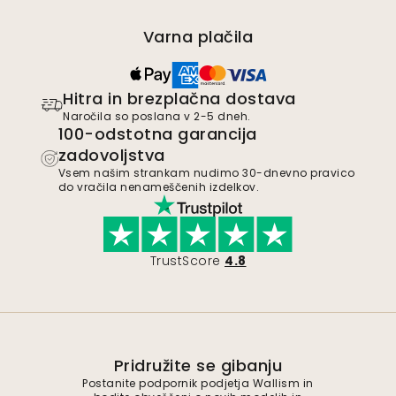
Varna plačila
Hitra in brezplačna dostava
Naročila so poslana v 2-5 dneh.
100-odstotna garancija
zadovoljstva
Vsem našim strankam nudimo 30-dnevno pravico
do vračila nenameščenih izdelkov.
TrustScore
4.8
Pridružite se gibanju
Postanite podpornik podjetja Wallism in
bodite obveščeni o novih modelih in
ekskluzivnih ponudbah. Od naročnine se