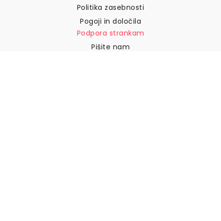
Pogoji in določila
Podpora strankam
Pišite nam
Vračila in povračila
Dostava
Kako izmeriti steno
Kako obesiti tapete
Kako namestiti samolepilne
naprave
POGOSTA VPRAŠANJA
Tapetni izdelki
Izberite svojo lokacijo
Upravljanje nastavitev piškotkov
© 2026 WALLISM, Rainbow bay AB. Vse pravice pridržane.
Stockholm, Sweden