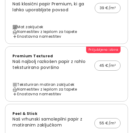
Naš klasični papir Premium, ki ga
39 €/m²
lahko uporabljate povsod
Mat zaključek
Namestitev z lepilom za tapete
Enostavna namestitev
Priljubljena izbira
Premium Textured
Naš najbolj razkošen papir z rahlo
45 €/m²
teksturirano površino
Teksturiran matiran zaključek
Namestitev z lepilom za tapete
Enostavna namestitev
Peel & Stick
Naš vrhunski samolepilni papir z
55 €/m²
matiranim zaključkom