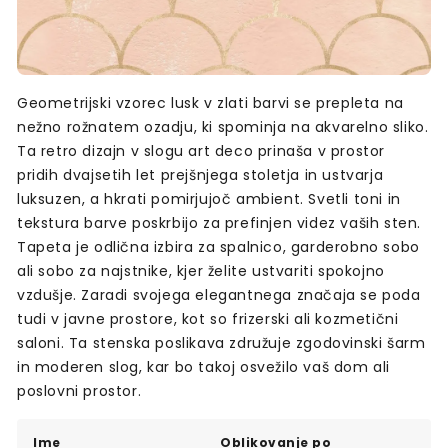
Geometrijski vzorec lusk v zlati barvi se prepleta na
nežno rožnatem ozadju, ki spominja na akvarelno sliko.
Ta retro dizajn v slogu art deco prinaša v prostor
pridih dvajsetih let prejšnjega stoletja in ustvarja
luksuzen, a hkrati pomirjujoč ambient. Svetli toni in
tekstura barve poskrbijo za prefinjen videz vaših sten.
Tapeta je odlična izbira za spalnico, garderobno sobo
ali sobo za najstnike, kjer želite ustvariti spokojno
vzdušje. Zaradi svojega elegantnega značaja se poda
tudi v javne prostore, kot so frizerski ali kozmetični
saloni. Ta stenska poslikava združuje zgodovinski šarm
in moderen slog, kar bo takoj osvežilo vaš dom ali
poslovni prostor.
Ime
Oblikovanje po