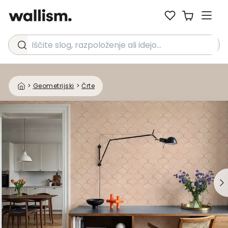
Iščite slog, razpoloženje ali idejo...
>
Geometrijski
>
Črte