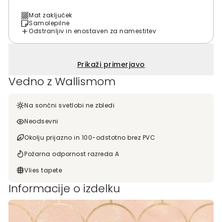
Mat zaključek
Samolepilne
Odstranljiv in enostaven za namestitev
Prikaži primerjavo
Vedno z Wallismom
Na sončni svetlobi ne zbledi
Neodsevni
Okolju prijazno in 100-odstotno brez PVC
Požarna odpornost razreda A
Vlies tapete
Informacije o izdelku