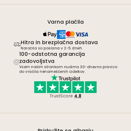
Varna plačila
Hitra in brezplačna dostava
Naročila so poslana v 2-5 dneh.
100-odstotna garancija
zadovoljstva
Vsem našim strankam nudimo 30-dnevno pravico
do vračila nenameščenih izdelkov.
TrustScore
4.8
Pridružite se gibanju