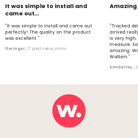
It was simple to install and
Amazing 
came out…
"It was simple to install and came out
"Tracked de
perfectly! The quality on the product
arrived reall
was excellent "
is very high
measure. Eas
Deringer
,
17 pred nekaj urami
amazing. W
Wallism."
kimberley
,
2