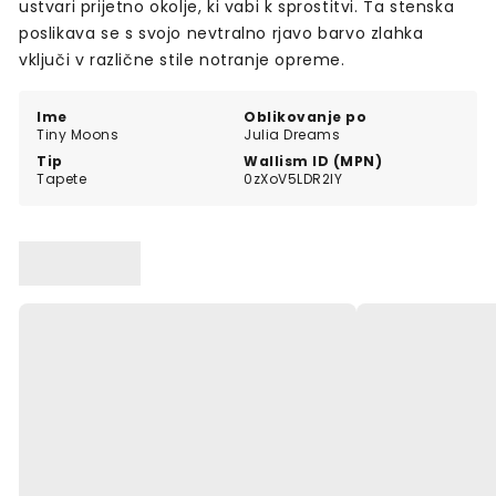
ustvari prijetno okolje, ki vabi k sprostitvi. Ta stenska
poslikava se s svojo nevtralno rjavo barvo zlahka
vključi v različne stile notranje opreme.
Ime
Oblikovanje po
Tiny Moons
Julia Dreams
Tip
Wallism ID (MPN)
Tapete
0zXoV5LDR2lY