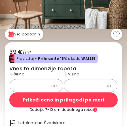
Več podobnih
39 €
/
m²
Prav zdaj -
Prihranite 15%
s kodo
WALL15
Vnesite dimenzije tapeta
Širina
Višina
cm
cm
Prikaži ceno in prilagodi po meri
Dodajte 7-10 cm dodatnega roba
Izdelano na Švedskem