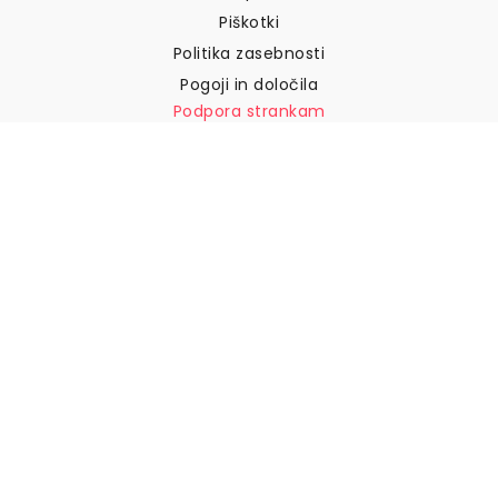
Piškotki
Politika zasebnosti
Pogoji in določila
Podpora strankam
Pišite nam
Vračila in povračila
Dostava
Kako izmeriti steno
Kako obesiti tapete
Kako namestiti samolepilne
naprave
POGOSTA VPRAŠANJA
Tapetni izdelki
Izberite svojo lokacijo