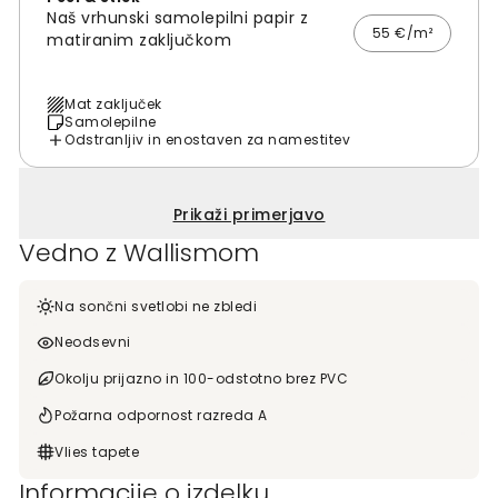
Naš vrhunski samolepilni papir z
55 €/m²
matiranim zaključkom
Mat zaključek
Samolepilne
Odstranljiv in enostaven za namestitev
Prikaži primerjavo
Vedno z Wallismom
Na sončni svetlobi ne zbledi
Neodsevni
Okolju prijazno in 100-odstotno brez PVC
Požarna odpornost razreda A
Vlies tapete
Informacije o izdelku