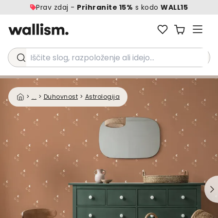
Prav zdaj -
Prihranite 15%
s kodo
WALL15
Iščite slog, razpoloženje ali idejo...
>
...
>
Duhovnost
>
Astrologija