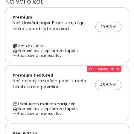
Na voljo kot
Premium
Naš klasični papir Premium, ki ga
39 €/m²
lahko uporabljate povsod
Mat zaključek
Namestitev z lepilom za tapete
Enostavna namestitev
Priljubljena izbira
Premium Textured
Naš najbolj razkošen papir z rahlo
45 €/m²
teksturirano površino
Teksturiran matiran zaključek
Namestitev z lepilom za tapete
Enostavna namestitev
Peel & Stick