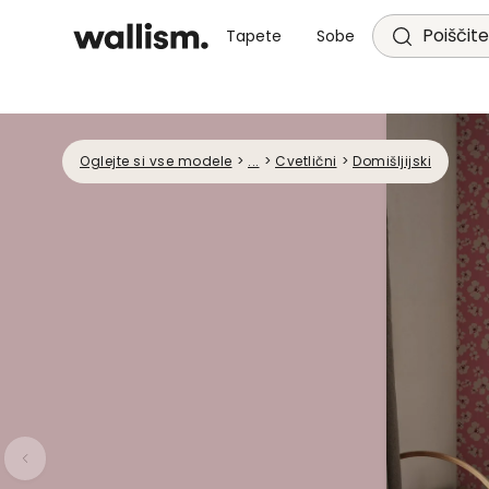
Poiščite
Tapete
Sobe
Oglejte si vse modele
>
...
>
Cvetlični
>
Domišljijski