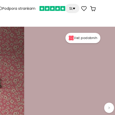
Podpora strankam
SL
Več podobnih