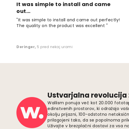
It was simple to install and came
out…
"It was simple to install and came out perfectly!
The quality on the product was excellent "
Deringer
,
5 pred nekaj urami
Ustvarjalna revolucija
Wallism ponuja več kot 20.000 fotota
edinstvenih prostorov, ki odražajo vaš
okolju prijazni, 100-odstotno netoksičn
prilagojeni tako, da se popolnoma pri
Uživajte v brezplačni dostavi za vsa na