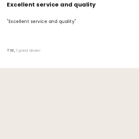
Excellent service and quality
"Excellent service and quality"
TW
,
1 pred dnevi