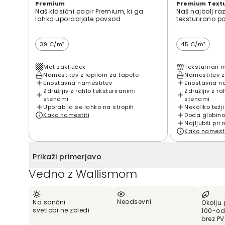
Premium
Premium Text
Naš klasični papir Premium, ki ga
Naš najbolj ra
lahko uporabljate povsod
teksturirano p
39 €/m²
45 €/m²
Mat zaključek
Teksturiran 
Namestitev z lepilom za tapete
Namestitev z
Enostavna namestitev
Enostavna n
Združljiv z rahlo teksturiranimi
Združljiv z ra
stenami
stenami
Uporablja se lahko na stropih
Nekoliko težji
Kako namestiti
Doda globino
Najljubši pri 
Kako namesti
Prikaži primerjavo
Vedno z Wallismom
Neodsevni
Na sončni
Okolju 
svetlobi ne zbledi
100-od
brez P