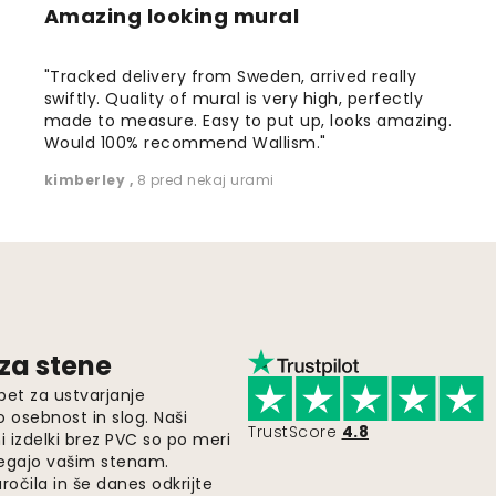
Amazing looking mural
"Tracked delivery from Sweden, arrived really
swiftly. Quality of mural is very high, perfectly
made to measure. Easy to put up, looks amazing.
Would 100% recommend Wallism."
kimberley
,
8 pred nekaj urami
 za stene
pet za ustvarjanje
o osebnost in slog. Naši
TrustScore
4.8
i izdelki brez PVC so po meri
legajo vašim stenam.
ročila in še danes odkrijte