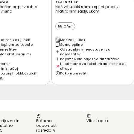
ured
Peel & Stick
zkošen papir z rahlo
Naš vrhunski samolepilni papir z
ovršino
matiranim zaključkom
55 €/m²
matiran zaključek
Mat zaključek
 lepilom za tapete
Samolepilne
amestitev
Odstranljiv in enostaven za
hlo teksturiranimi
namestitev
najemnikom prijazna alternativa
 papir
Ni primerno za teksturirane stene ali
 in značaj
strope
notranjih oblikovalcih
Kako namestiti
ti
prijazno in
Požarna
Vlies tapete
stotno
odpornost
VC
razreda A