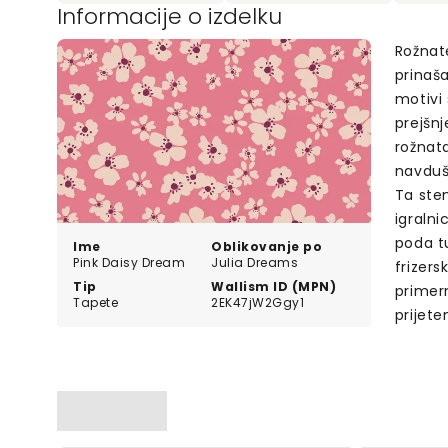
Informacije o izdelku
Rožnate
prinaš
motivi
prejšn
rožnata
navduš
Ta sten
igralni
poda tu
Ime
Oblikovanje po
Pink Daisy Dream
Julia Dreams
frizers
Tip
Wallism ID (MPN)
primern
Tapete
2EK47jW2Ggy1
prijet