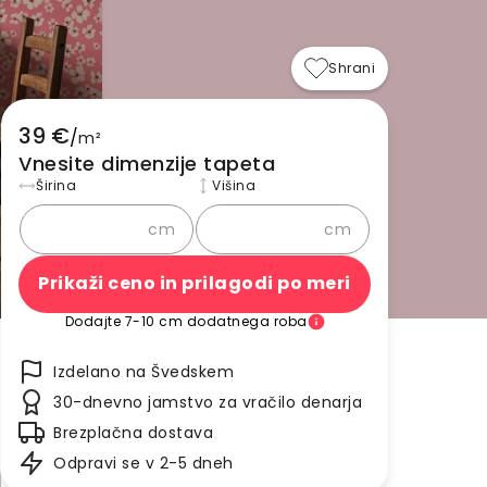
Shrani
39 €
/
m²
Vnesite dimenzije tapeta
Širina
Višina
cm
cm
Prikaži ceno in prilagodi po meri
Dodajte 7-10 cm dodatnega roba
Izdelano na Švedskem
30-dnevno jamstvo za vračilo denarja
Brezplačna dostava
Odpravi se v 2-5 dneh