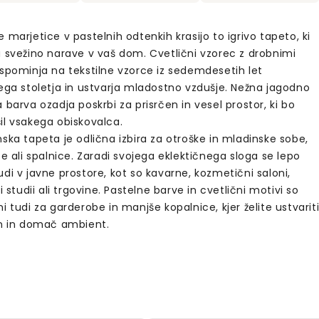
 marjetice v pastelnih odtenkih krasijo to igrivo tapeto, ki
a svežino narave v vaš dom. Cvetlični vzorec z drobnimi
 spominja na tekstilne vzorce iz sedemdesetih let
jega stoletja in ustvarja mladostno vzdušje. Nežna jagodno
 barva ozadja poskrbi za prisrčen in vesel prostor, ki bo
il vsakega obiskovalca.
ska tapeta je odlična izbira za otroške in mladinske sobe,
ce ali spalnice. Zaradi svojega eklektičnega sloga se lepo
di v javne prostore, kot so kavarne, kozmetični saloni,
ki studii ali trgovine. Pastelne barve in cvetlični motivi so
i tudi za garderobe in manjše kopalnice, kjer želite ustvarit
en in domač ambient.