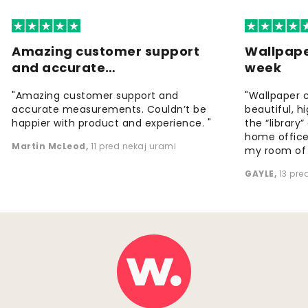
Amazing customer support
Wallpape
and accurate…
week
"Amazing customer support and
"Wallpaper 
accurate measurements. Couldn’t be
beautiful, h
happier with product and experience. "
the “library
home office
Martin McLeod
,
11 pred nekaj urami
my room of d
GAYLE
,
13 pre