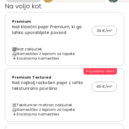
Na voljo kot
Premium
Naš klasični papir Premium, ki ga
39 €/m²
lahko uporabljate povsod
Mat zaključek
Namestitev z lepilom za tapete
Enostavna namestitev
Priljubljena izbira
Premium Textured
Naš najbolj razkošen papir z rahlo
45 €/m²
teksturirano površino
Teksturiran matiran zaključek
Namestitev z lepilom za tapete
Enostavna namestitev