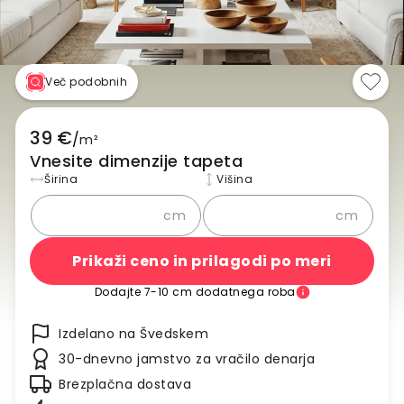
Več podobnih
39 €
/
m²
Vnesite dimenzije tapeta
Širina
Višina
cm
cm
Prikaži ceno in prilagodi po meri
Dodajte 7-10 cm dodatnega roba
Izdelano na Švedskem
30-dnevno jamstvo za vračilo denarja
Brezplačna dostava