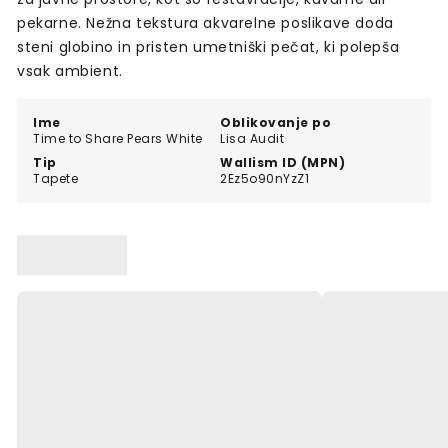
pekarne. Nežna tekstura akvarelne poslikave doda
steni globino in pristen umetniški pečat, ki polepša
vsak ambient.
Ime
Oblikovanje po
Time to Share Pears White
Lisa Audit
Tip
Wallism ID (MPN)
Tapete
2Ez5o90nYzZ1