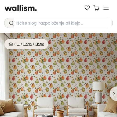
Iščite slog, razpoloženje ali idejo...
>
...
>
Listje
>
Listje