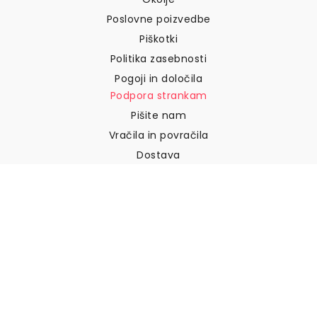
Poslovne poizvedbe
Piškotki
Politika zasebnosti
Pogoji in določila
Podpora strankam
Pišite nam
Vračila in povračila
Dostava
Kako izmeriti steno
Kako obesiti tapete
Kako namestiti samolepilne
naprave
POGOSTA VPRAŠANJA
Tapetni izdelki
Izberite svojo lokacijo