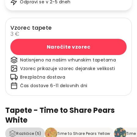
Odpravi se v 2-5 dneh
Vzorec tapete
3 €
Naročite vzorec
Natisnjeno na našim vrhunskim tapetama
Vzorec prikazuje vzorec dejanske velikosti
Brezplačna dostava
Čas dostave 6-11 delovnih dni
Tapete - Time to Share Pears
White
Različice (5)
Time to Share Pears Yellow
Time 