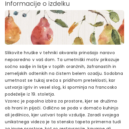
Informacije o izdelku
Slikovite hruške v tehniki akvarela prinašajo naravo
neposredno v vaš dom. Ta umetniški motiv prikazuje
sočno sadje in listje v toplih oranžnih, žafranastih in
zemeljskih odtenkih na čistem belem ozadju. Sodobna
umetnost se tukaj sreča s pridihom preteklosti, kar
ustvarja igriv in vesel slog, ki spominja na francosko
podeželje iz 19. stoletja.
Vzorec je popolna izbira za prostore, kjer se družimo
ob hrani in pijači. Odlično se poda v domačo kuhinjo
ali jedilnico, kjer ustvari toplo vzdušje. Zaradi svojega
unikatnega videza je ta stenska tapeta primerna tudi
za javne prostore, kot so restavracije, kavarne ali