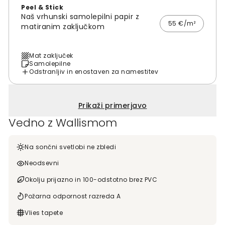
Peel & Stick
Naš vrhunski samolepilni papir z
55 €/m²
matiranim zaključkom
Mat zaključek
Samolepilne
Odstranljiv in enostaven za namestitev
Prikaži primerjavo
Vedno z Wallismom
Na sončni svetlobi ne zbledi
Neodsevni
Okolju prijazno in 100-odstotno brez PVC
Požarna odpornost razreda A
Vlies tapete