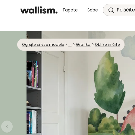
Poiščite
Tapete
Sobe
Oglejte si vse modele
>
...
>
Grafika
>
Oblike in črte