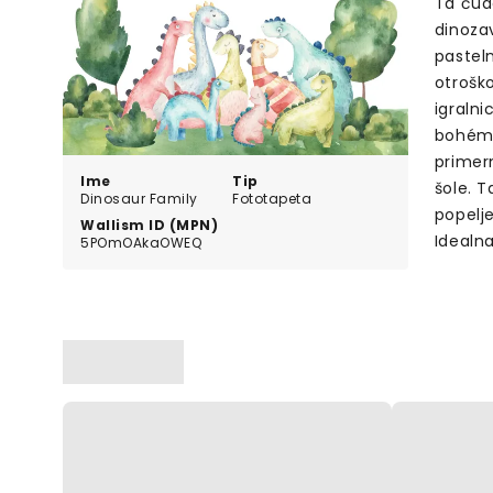
Ta čudo
dinozav
pasteln
otroško
igralni
bohéms
primern
Ime
Tip
šole. 
Dinosaur Family
Fototapeta
popelje
Wallism ID (MPN)
Idealna
5POmOAkaOWEQ