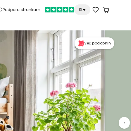
Podpora strankam
SL
Več podobnih