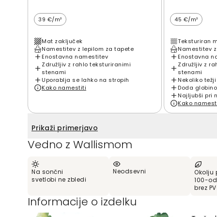
39 €/m²
45 €/m²
Mat zaključek
Teksturiran 
Namestitev z lepilom za tapete
Namestitev z
Enostavna namestitev
Enostavna n
Združljiv z rahlo teksturiranimi
Združljiv z ra
stenami
stenami
Uporablja se lahko na stropih
Nekoliko težji
Kako namestiti
Doda globino
Najljubši pri 
Kako namesti
Prikaži primerjavo
Vedno z Wallismom
Neodsevni
Na sončni
Okolju 
svetlobi ne zbledi
100-od
brez P
Informacije o izdelku