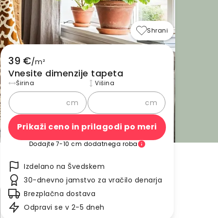
Shrani
39 €
/
m²
Vnesite dimenzije tapeta
Širina
Višina
cm
cm
Prikaži ceno in prilagodi po meri
Dodajte 7-10 cm dodatnega roba
Izdelano na Švedskem
30-dnevno jamstvo za vračilo denarja
Brezplačna dostava
Odpravi se v 2-5 dneh