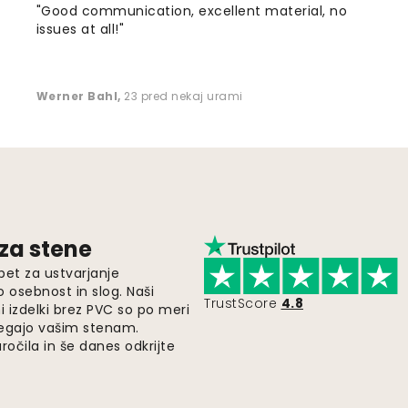
"Good communication, excellent material, no
issues at all!"
Werner Bahl
,
23 pred nekaj urami
 za stene
pet za ustvarjanje
o osebnost in slog. Naši
TrustScore
4.8
i izdelki brez PVC so po meri
legajo vašim stenam.
ročila in še danes odkrijte