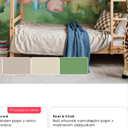
Priljubljena izbira
ured
Peel & Stick
zkošen papir z rahlo
Naš vrhunski samolepilni papir z
ovršino
matiranim zaključkom