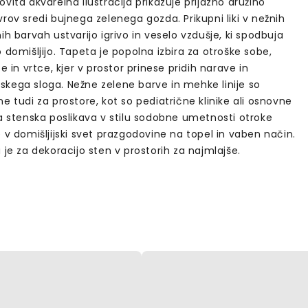
vita akvarelna ilustracija prikazuje prijazno družino
rov sredi bujnega zelenega gozda. Prikupni liki v nežnih
ih barvah ustvarijo igrivo in veselo vzdušje, ki spodbuja
 domišljijo. Tapeta je popolna izbira za otroške sobe,
ce in vrtce, kjer v prostor prinese pridih narave in
kega sloga. Nežne zelene barve in mehke linije so
e tudi za prostore, kot so pediatrične klinike ali osnovne
Ta stenska poslikava v stilu sodobne umetnosti otroke
 v domišljijski svet prazgodovine na topel in vaben način.
 je za dekoracijo sten v prostorih za najmlajše.