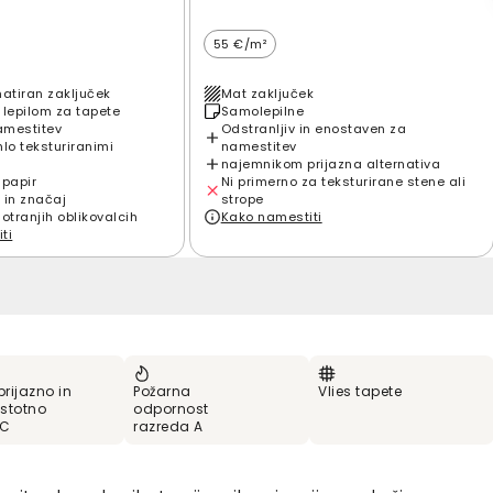
55 €/m²
matiran zaključek
Mat zaključek
 lepilom za tapete
Samolepilne
amestitev
Odstranljiv in enostaven za
hlo teksturiranimi
namestitev
najemnikom prijazna alternativa
 papir
Ni primerno za teksturirane stene ali
 in značaj
strope
notranjih oblikovalcih
Kako namestiti
ti
prijazno in
Požarna
Vlies tapete
stotno
odpornost
VC
razreda A