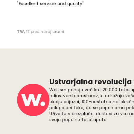
"Excellent service and quality"
TW
,
17 pred nekaj urami
Ustvarjalna revolucija
Wallism ponuja več kot 20.000 fotota
edinstvenih prostorov, ki odražajo vaš
okolju prijazni, 100-odstotno netoksičn
prilagojeni tako, da se popolnoma pri
Uživajte v brezplačni dostavi za vsa na
svojo popolno fototapeto.