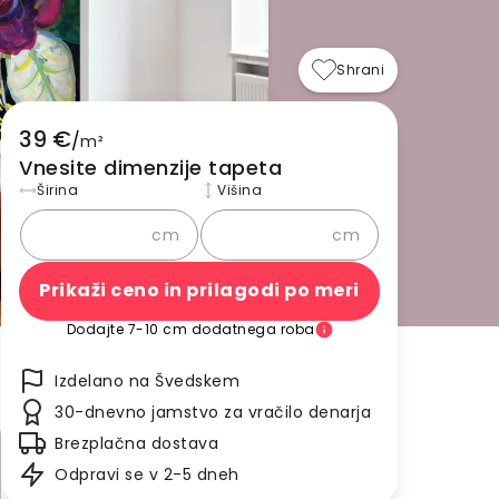
Shrani
39 €
/
m²
Vnesite dimenzije tapeta
Širina
Višina
cm
cm
Prikaži ceno in prilagodi po meri
Dodajte 7-10 cm dodatnega roba
Izdelano na Švedskem
30-dnevno jamstvo za vračilo denarja
Brezplačna dostava
Odpravi se v 2-5 dneh