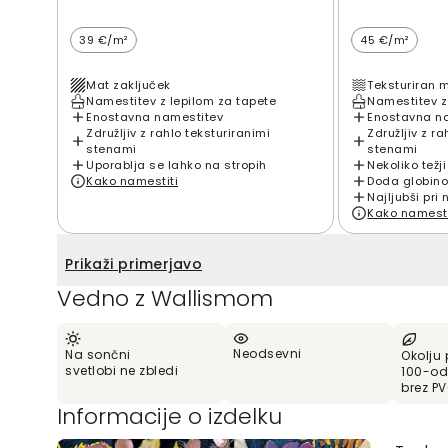
39 €/m²
45 €/m²
Mat zaključek
Teksturiran 
Namestitev z lepilom za tapete
Namestitev z
Enostavna namestitev
Enostavna n
Združljiv z rahlo teksturiranimi
Združljiv z ra
stenami
stenami
Uporablja se lahko na stropih
Nekoliko težji
Kako namestiti
Doda globino
Najljubši pri 
Kako namesti
Prikaži primerjavo
Vedno z Wallismom
Neodsevni
Na sončni
Okolju 
svetlobi ne zbledi
100-od
brez P
Informacije o izdelku