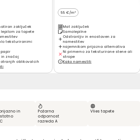
55 €/m²
matiran zaključek
Mat zaključek
 lepilom za tapete
Samolepilne
amestitev
Odstranljiv in enostaven za
hlo teksturiranimi
namestitev
najemnikom prijazna alternativa
 papir
Ni primerno za teksturirane stene ali
 in značaj
strope
notranjih oblikovalcih
Kako namestiti
ti
prijazno in
Požarna
Vlies tapete
stotno
odpornost
VC
razreda A