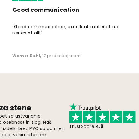
Good communication
"Good communication, excellent material, no
issues at all!"
Werner Bahl
,
17 pred nekaj urami
 za stene
pet za ustvarjanje
o osebnost in slog. Naši
TrustScore
4.8
i izdelki brez PVC so po meri
legajo vašim stenam.