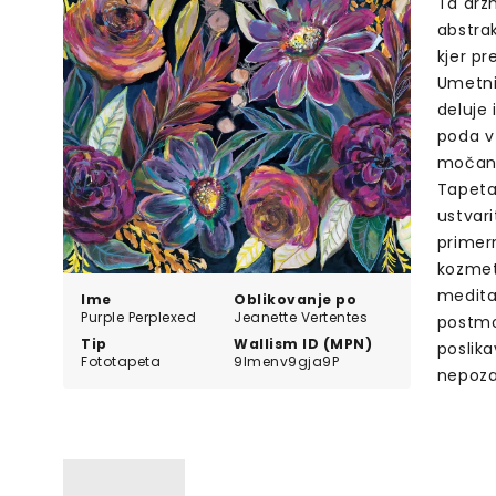
Ta drz
abstra
kjer pr
Umetnic
deluje 
poda v 
močan 
Tapeta 
ustvari
primern
kozmeti
meditac
Ime
Oblikovanje po
Purple Perplexed
Jeanette Vertentes
postmo
Tip
Wallism ID (MPN)
poslika
Fototapeta
9lmenv9gja9P
nepoza