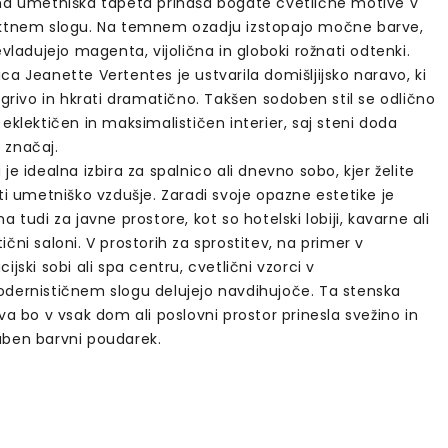
na umetniška tapeta prinaša bogate cvetlične motive v
ktnem slogu. Na temnem ozadju izstopajo močne barve,
evladujejo magenta, vijolična in globoki rožnati odtenki.
a Jeanette Vertentes je ustvarila domišljijsko naravo, ki
igrivo in hkrati dramatično. Takšen sodoben stil se odlično
eklektičen in maksimalističen interier, saj steni doda
značaj.
je idealna izbira za spalnico ali dnevno sobo, kjer želite
ti umetniško vzdušje. Zaradi svoje opazne estetike je
a tudi za javne prostore, kot so hotelski lobiji, kavarne ali
čni saloni. V prostorih za sprostitev, na primer v
ijski sobi ali spa centru, cvetlični vzorci v
dernističnem slogu delujejo navdihujoče. Ta stenska
va bo v vsak dom ali poslovni prostor prinesla svežino in
ben barvni poudarek.