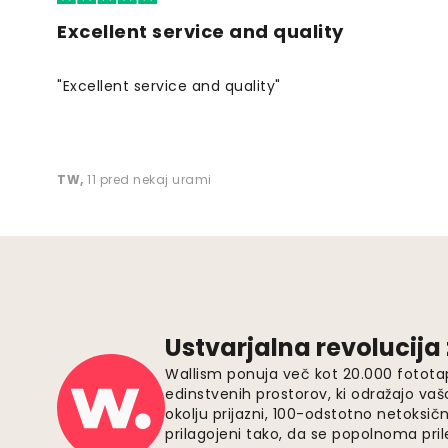
Excellent service and quality
"Excellent service and quality"
TW
,
11 pred nekaj urami
Ustvarjalna revolucija
Wallism ponuja več kot 20.000 fotota
edinstvenih prostorov, ki odražajo vaš
okolju prijazni, 100-odstotno netoksičn
prilagojeni tako, da se popolnoma pri