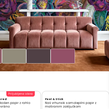
Priljubljena izbira
ured
Peel & Stick
zkošen papir z rahlo
Naš vrhunski samolepilni papir z
ovršino
matiranim zaključkom