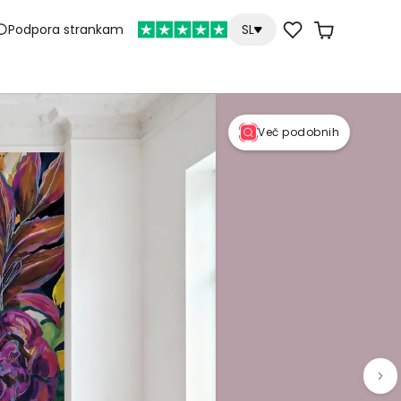
Podpora strankam
SL
Več podobnih