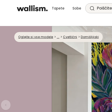
Poiščite
Tapete
Sobe
Oglejte si vse modele
>
...
>
Cvetlični
>
Domišljijski