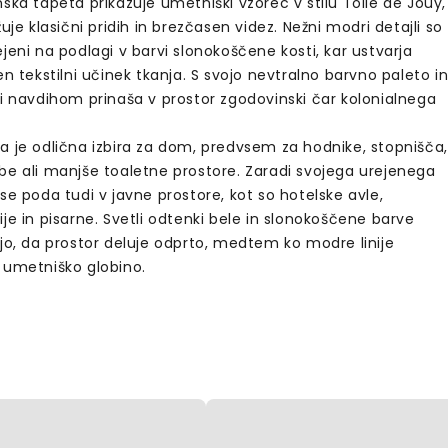
ska tapeta prikazuje umetniški vzorec v stilu Toile de Jouy,
žuje klasični pridih in brezčasen videz. Nežni modri detajli so
jeni na podlagi v barvi slonokoščene kosti, kar ustvarja
en tekstilni učinek tkanja. S svojo nevtralno barvno paleto i
ji navdihom prinaša v prostor zgodovinski čar kolonialnega
a je odlična izbira za dom, predvsem za hodnike, stopnišča,
be ali manjše toaletne prostore. Zaradi svojega urejenega
se poda tudi v javne prostore, kot so hotelske avle,
je in pisarne. Svetli odtenki bele in slonokoščene barve
jo, da prostor deluje odprto, medtem ko modre linije
 umetniško globino.