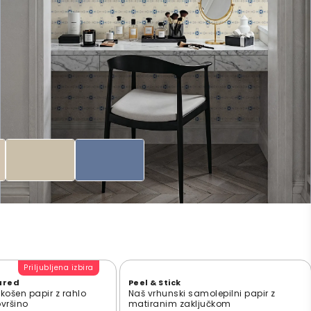
Priljubljena izbira
ured
Peel & Stick
zkošen papir z rahlo
Naš vrhunski samolepilni papir z
ovršino
matiranim zaključkom