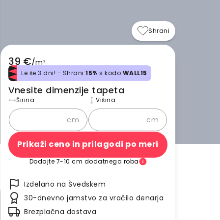
Shrani
39 €
/
m²
Le še 3 dni! - Shrani
15%
s kodo
WALL15
Vnesite dimenzije tapeta
Širina
Višina
cm
cm
Prikaži ceno in prilagodi po meri
Dodajte 7-10 cm dodatnega roba
Izdelano na Švedskem
30-dnevno jamstvo za vračilo denarja
Brezplačna dostava