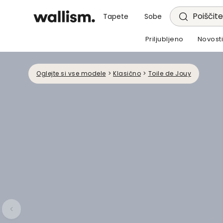
Poiščite
Tapete
Sobe
Priljubljeno
Novost
Oglejte si vse modele
>
Klasično
>
Toile de Jouy