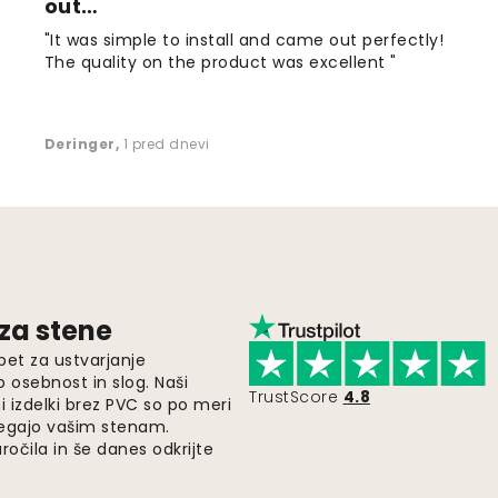
out…
"It was simple to install and came out perfectly!
The quality on the product was excellent "
Deringer
,
1 pred dnevi
 za stene
pet za ustvarjanje
o osebnost in slog. Naši
TrustScore
4.8
i izdelki brez PVC so po meri
legajo vašim stenam.
ročila in še danes odkrijte