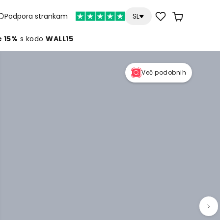
Podpora strankam
SL
e 15%
s kodo
WALL15
Več podobnih