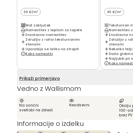
39 €/m²
45 €/m²
Mat zaključek
Teksturiran 
Namestitev z lepilom za tapete
Namestitev z
Enostavna namestitev
Enostavna n
Združljiv z rahlo teksturiranimi
Združljiv z ra
stenami
stenami
Uporablja se lahko na stropih
Nekoliko težji
Kako namestiti
Doda globino
Najljubši pri 
Kako namesti
Prikaži primerjavo
Vedno z Wallismom
Neodsevni
Na sončni
Okolju 
svetlobi ne zbledi
100-od
brez P
Informacije o izdelku