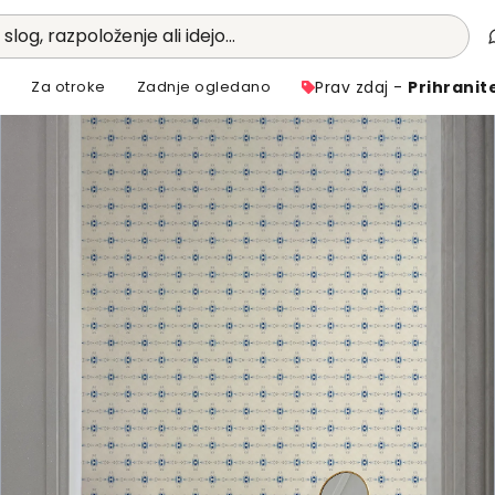
 slog, razpoloženje ali idejo...
i
Za otroke
Zadnje ogledano
Prav zdaj -
Prihranit