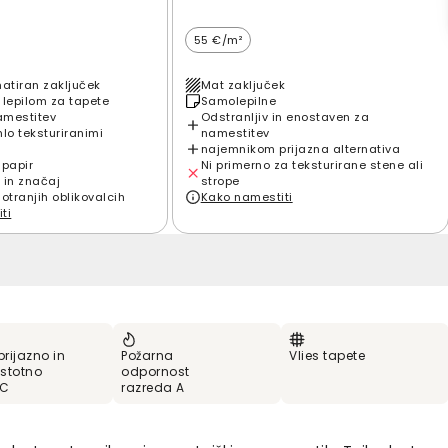
55 €/m²
matiran zaključek
Mat zaključek
 lepilom za tapete
Samolepilne
amestitev
Odstranljiv in enostaven za
hlo teksturiranimi
namestitev
najemnikom prijazna alternativa
 papir
Ni primerno za teksturirane stene ali
 in značaj
strope
notranjih oblikovalcih
Kako namestiti
ti
prijazno in
Požarna
Vlies tapete
stotno
odpornost
VC
razreda A