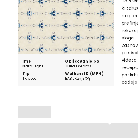
Ta sten
ki zdru
razpore
prefinj
rokoko
sloga.
Zasnov
predso
videza 
Ime
Oblikovanje po
Nara Light
Julia Dreams
recepci
Tip
Wallism ID (MPN)
poskrbi
Tapete
EABJXznjzXPj
dodajo