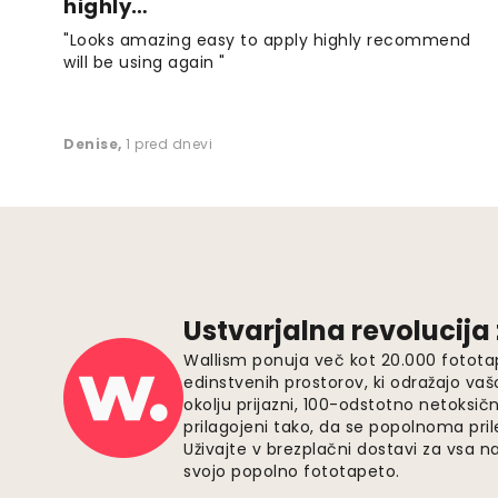
highly…
"Looks amazing easy to apply highly recommend
will be using again "
Denise
,
1 pred dnevi
Ustvarjalna revolucija
Wallism ponuja več kot 20.000 fotota
edinstvenih prostorov, ki odražajo vaš
okolju prijazni, 100-odstotno netoksičn
prilagojeni tako, da se popolnoma pri
Uživajte v brezplačni dostavi za vsa na
svojo popolno fototapeto.