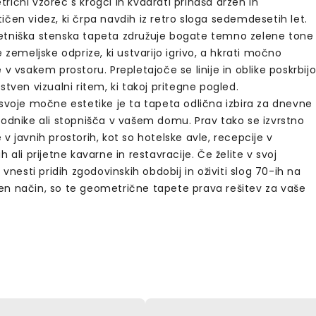
ični vzorec s krogci in kvadrati prinaša drzen in
čen videz, ki črpa navdih iz retro sloga sedemdesetih let.
tniška stenska tapeta združuje bogate temno zelene tone
e zemeljske odprize, ki ustvarijo igrivo, a hkrati močno
 v vsakem prostoru. Prepletajoče se linije in oblike poskrbij
stven vizualni ritem, ki takoj pritegne pogled.
 svoje močne estetike je ta tapeta odlična izbira za dnevne
hodnike ali stopnišča v vašem domu. Prav tako se izvrstno
v javnih prostorih, kot so hotelske avle, recepcije v
h ali prijetne kavarne in restavracije. Če želite v svoj
r vnesti pridih zgodovinskih obdobij in oživiti slog 70-ih na
n način, so te geometrične tapete prava rešitev za vaše