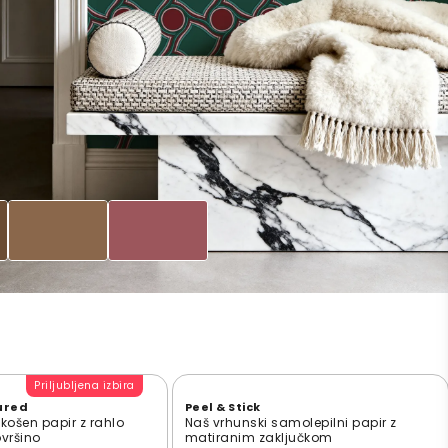
Priljubljena izbira
ured
Peel & Stick
zkošen papir z rahlo
Naš vrhunski samolepilni papir z
ovršino
matiranim zaključkom