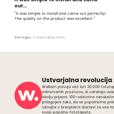
out…
"It was simple to install and came out perfectly!
The quality on the product was excellent "
Deringer
,
12 pred nekaj urami
Ustvarjalna revolucija
Wallism ponuja več kot 20.000 fotota
edinstvenih prostorov, ki odražajo vaš
okolju prijazni, 100-odstotno netoksičn
prilagojeni tako, da se popolnoma pri
Uživajte v brezplačni dostavi za vsa na
svojo popolno fototapeto.