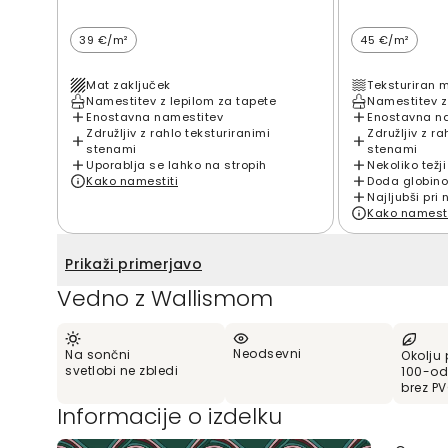
39 €/m²
45 €/m²
Mat zaključek
Teksturiran 
Namestitev z lepilom za tapete
Namestitev z
Enostavna namestitev
Enostavna n
Združljiv z rahlo teksturiranimi
Združljiv z ra
stenami
stenami
Uporablja se lahko na stropih
Nekoliko težji
Kako namestiti
Doda globino
Najljubši pri 
Kako namesti
Prikaži primerjavo
Vedno z Wallismom
Neodsevni
Na sončni
Okolju 
svetlobi ne zbledi
100-od
brez P
Informacije o izdelku