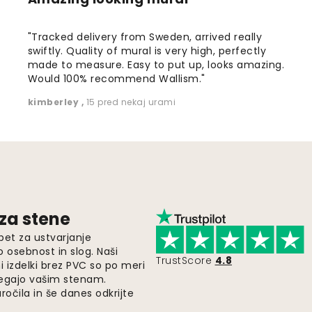
"Tracked delivery from Sweden, arrived really
swiftly. Quality of mural is very high, perfectly
made to measure. Easy to put up, looks amazing.
Would 100% recommend Wallism."
kimberley
,
15 pred nekaj urami
 za stene
pet za ustvarjanje
o osebnost in slog. Naši
TrustScore
4.8
i izdelki brez PVC so po meri
legajo vašim stenam.
ročila in še danes odkrijte