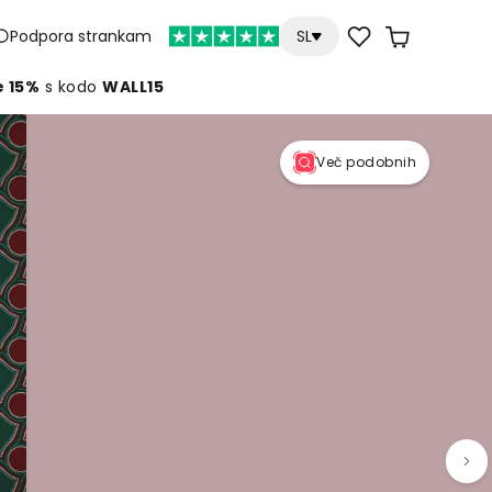
Podpora strankam
SL
e 15%
s kodo
WALL15
Več podobnih