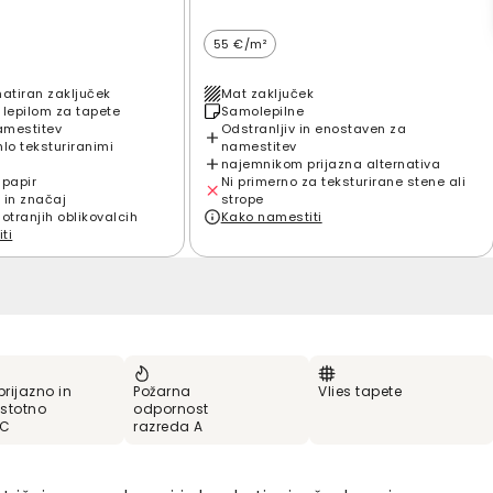
55 €/m²
matiran zaključek
Mat zaključek
 lepilom za tapete
Samolepilne
amestitev
Odstranljiv in enostaven za
hlo teksturiranimi
namestitev
najemnikom prijazna alternativa
 papir
Ni primerno za teksturirane stene ali
 in značaj
strope
notranjih oblikovalcih
Kako namestiti
ti
prijazno in
Požarna
Vlies tapete
stotno
odpornost
VC
razreda A