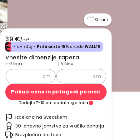
Shrani
39 €
/
m²
Prav zdaj -
Prihranite 15%
s kodo
WALL15
Vnesite dimenzije tapeta
Širina
Višina
cm
cm
Prikaži ceno in prilagodi po meri
Dodajte 7-10 cm dodatnega roba
Izdelano na Švedskem
30-dnevno jamstvo za vračilo denarja
Brezplačna dostava