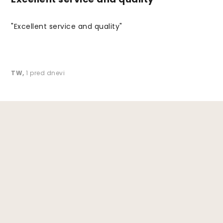
"Excellent service and quality"
TW
,
1 pred dnevi