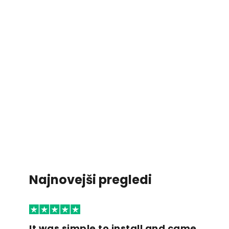
Najnovejši pregledi
It was simple to install and came