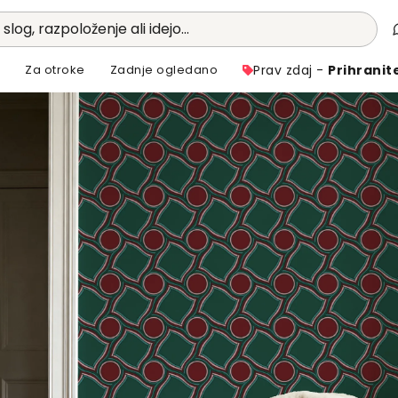
 slog, razpoloženje ali idejo...
i
Za otroke
Zadnje ogledano
Prav zdaj -
Prihranit