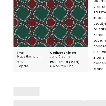
Geometr
dramati
Ta ume
in topl
vzdušje
za edin
Zaradi
sobe, 
obnese 
pisarna
Ime
Oblikovanje po
Hope Hampton
Julia Dreams
interie
Tip
Wallism ID (MPN)
modere
Tapete
GWzJZrq6RPna
stene.