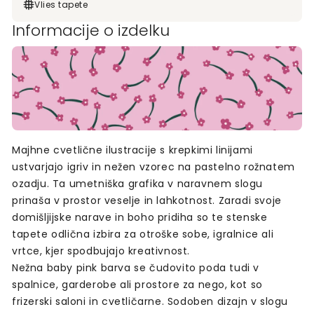
Vlies tapete
Informacije o izdelku
Majhne cvetlične ilustracije s krepkimi linijami
ustvarjajo igriv in nežen vzorec na pastelno rožnatem
ozadju. Ta umetniška grafika v naravnem slogu
prinaša v prostor veselje in lahkotnost. Zaradi svoje
domišljijske narave in boho pridiha so te stenske
tapete odlična izbira za otroške sobe, igralnice ali
vrtce, kjer spodbujajo kreativnost.
Nežna baby pink barva se čudovito poda tudi v
spalnice, garderobe ali prostore za nego, kot so
frizerski saloni in cvetličarne. Sodoben dizajn v slogu