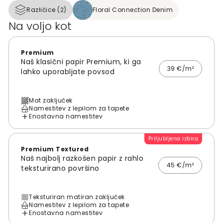
Različice (2)
Floral Connection Denim
Na voljo kot
Premium
Naš klasični papir Premium, ki ga
39 €/m²
lahko uporabljate povsod
Mat zaključek
Namestitev z lepilom za tapete
Enostavna namestitev
Priljubljena izbira
Premium Textured
Naš najbolj razkošen papir z rahlo
45 €/m²
teksturirano površino
Teksturiran matiran zaključek
Namestitev z lepilom za tapete
Enostavna namestitev