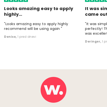
Looks amazing easy to apply
It was si
highly…
came ou
"Looks amazing easy to apply highly
"It was simp
recommend will be using again "
perfectly! T
was excellen
Denise
,
1 pred dnevi
Deringer
,
1 p