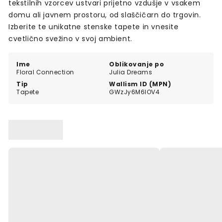
tekstilnih vzorcev ustvari prijetno vzdušje v vsakem
domu ali javnem prostoru, od slaščičarn do trgovin.
Izberite te unikatne stenske tapete in vnesite
cvetlično svežino v svoj ambient.
Ime
Oblikovanje po
Floral Connection
Julia Dreams
Tip
Wallism ID (MPN)
Tapete
GWzJy6M6lOV4