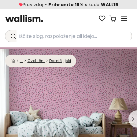
Prav zdaj -
Prihranite 15%
s kodo
WALL15
Iščite slog, razpoloženje ali idejo...
>
...
>
Cvetlični
>
Domišljijski