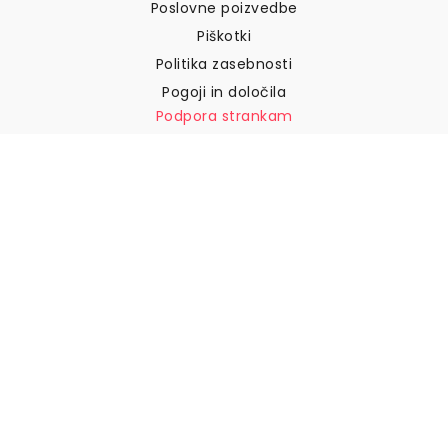
Poslovne poizvedbe
Piškotki
Politika zasebnosti
Pogoji in določila
Podpora strankam
Pišite nam
Vračila in povračila
Dostava
Kako izmeriti steno
Kako obesiti tapete
Kako namestiti samolepilne
naprave
POGOSTA VPRAŠANJA
Tapetni izdelki
Izberite svojo lokacijo