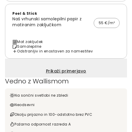
Peel & Stick
Naš vrhunski samolepilni papir z
55 €/m²
matiranim zaključkom
Mat zaključek
Samolepilne
Odstranljiv in enostaven za namestitev
Prikaži primerjavo
Vedno z Wallismom
Na sončni svetlobi ne zbledi
Neodsevni
Okolju prijazno in 100-odstotno brez PVC
Požarna odpornost razreda A