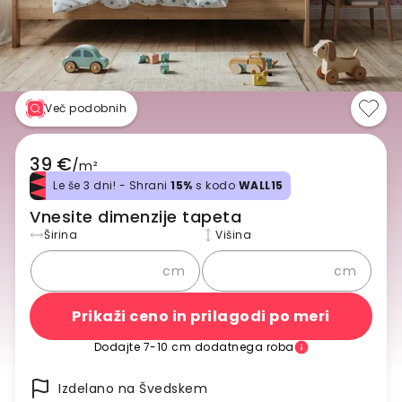
Več podobnih
39 €
/
m²
Le še 3 dni! - Shrani
15%
s kodo
WALL15
Vnesite dimenzije tapeta
Širina
Višina
cm
cm
Prikaži ceno in prilagodi po meri
Dodajte 7-10 cm dodatnega roba
Izdelano na Švedskem