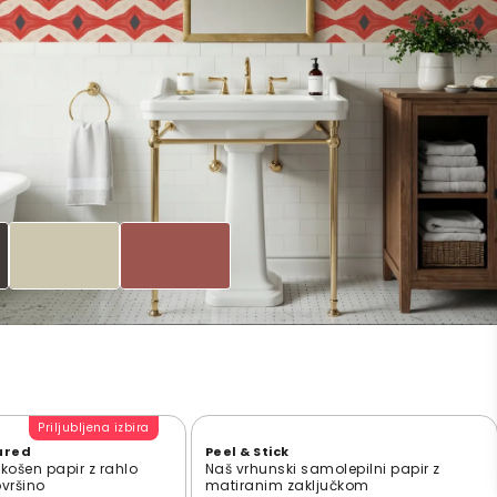
Priljubljena izbira
ured
Peel & Stick
zkošen papir z rahlo
Naš vrhunski samolepilni papir z
ovršino
matiranim zaključkom