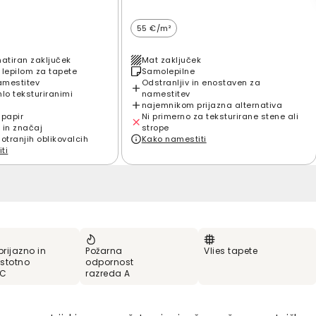
55 €/m²
matiran zaključek
Mat zaključek
 lepilom za tapete
Samolepilne
amestitev
Odstranljiv in enostaven za
hlo teksturiranimi
namestitev
najemnikom prijazna alternativa
 papir
Ni primerno za teksturirane stene ali
 in značaj
strope
notranjih oblikovalcih
Kako namestiti
ti
prijazno in
Požarna
Vlies tapete
stotno
odpornost
VC
razreda A