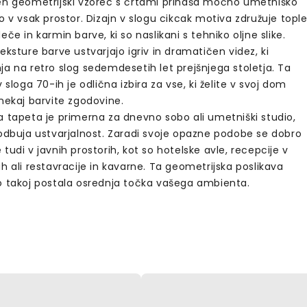
en geometrijski vzorec s črtami prinaša močno umetniško
o v vsak prostor. Dizajn v slogu cikcak motiva združuje topl
eče in karmin barve, ki so naslikani s tehniko oljne slike.
eksture barve ustvarjajo igriv in dramatičen videz, ki
a na retro slog sedemdesetih let prejšnjega stoletja. Ta
v sloga 70-ih je odlična izbira za vse, ki želite v svoj dom
nekaj barvite zgodovine.
a tapeta je primerna za dnevno sobo ali umetniški studio,
podbuja ustvarjalnost. Zaradi svoje opazne podobe se dobro
tudi v javnih prostorih, kot so hotelske avle, recepcije v
h ali restavracije in kavarne. Ta geometrijska poslikava
o takoj postala osrednja točka vašega ambienta.