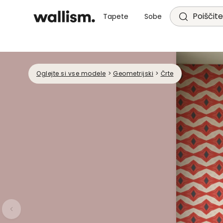
Poiščite
Tapete
Sobe
Oglejte si vse modele
>
Geometrijski
>
Črte