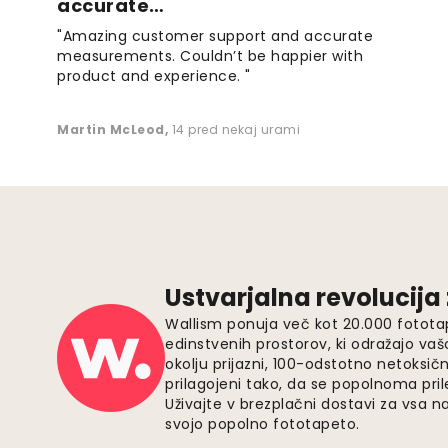
accurate…
"Amazing customer support and accurate
measurements. Couldn’t be happier with
product and experience. "
Martin McLeod
,
14 pred nekaj urami
Ustvarjalna revolucija
Wallism ponuja več kot 20.000 fotota
edinstvenih prostorov, ki odražajo vaš
okolju prijazni, 100-odstotno netoksičn
prilagojeni tako, da se popolnoma pri
Uživajte v brezplačni dostavi za vsa na
svojo popolno fototapeto.