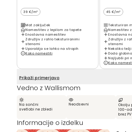
39 €/m²
45 €/m²
Mat zaključek
Teksturiran 
Namestitev z lepilom za tapete
Namestitev z
Enostavna namestitev
Enostavna n
Združljiv z rahlo teksturiranimi
Združljiv z ra
stenami
stenami
Uporablja se lahko na stropih
Nekoliko težji
Kako namestiti
Doda globino
Najljubši pri 
Kako namesti
Prikaži primerjavo
Vedno z Wallismom
Neodsevni
Na sončni
Okolju 
svetlobi ne zbledi
100-od
brez P
Informacije o izdelku