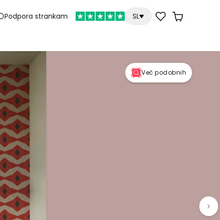
Podpora strankam
SL
Več podobnih