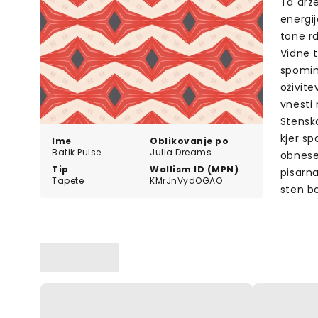
Ta drz
energij
tone rd
Vidne t
spominj
oživite
vnesti 
Stensk
kjer s
Ime
Oblikovanje po
Batik Pulse
Julia Dreams
obnese 
Tip
Wallism ID (MPN)
pisarna
Tapete
KMrJnVydOGAO
sten b