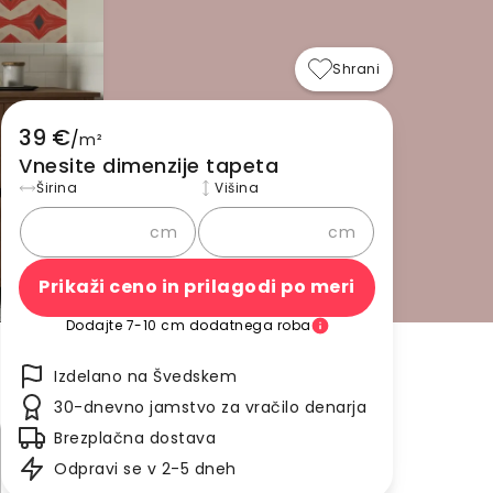
Shrani
39 €
/
m²
Vnesite dimenzije tapeta
Širina
Višina
cm
cm
Prikaži ceno in prilagodi po meri
Dodajte 7-10 cm dodatnega roba
Izdelano na Švedskem
30-dnevno jamstvo za vračilo denarja
Brezplačna dostava
Odpravi se v 2-5 dneh