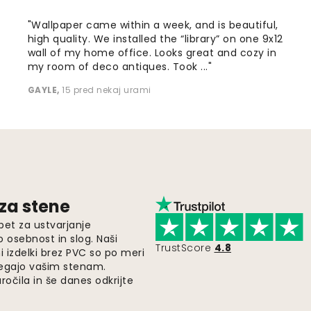
"Wallpaper came within a week, and is beautiful,
high quality. We installed the “library” on one 9x12
wall of my home office. Looks great and cozy in
my room of deco antiques. Took ..."
GAYLE
,
15 pred nekaj urami
 za stene
pet za ustvarjanje
o osebnost in slog. Naši
TrustScore
4.8
i izdelki brez PVC so po meri
legajo vašim stenam.
ročila in še danes odkrijte