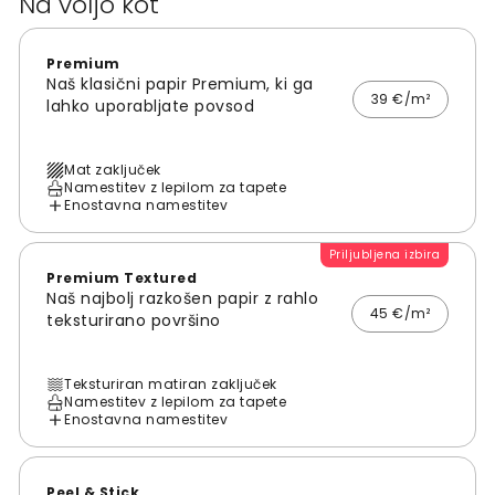
Na voljo kot
Premium
Naš klasični papir Premium, ki ga
39 €/m²
lahko uporabljate povsod
Mat zaključek
Namestitev z lepilom za tapete
Enostavna namestitev
Priljubljena izbira
Premium Textured
Naš najbolj razkošen papir z rahlo
45 €/m²
teksturirano površino
Teksturiran matiran zaključek
Namestitev z lepilom za tapete
Enostavna namestitev
Peel & Stick