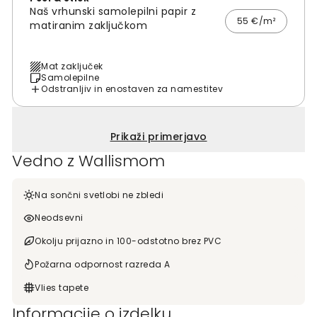
Naš vrhunski samolepilni papir z
55 €/m²
matiranim zaključkom
Mat zaključek
Samolepilne
Odstranljiv in enostaven za namestitev
Prikaži primerjavo
Vedno z Wallismom
Na sončni svetlobi ne zbledi
Neodsevni
Okolju prijazno in 100-odstotno brez PVC
Požarna odpornost razreda A
Vlies tapete
Informacije o izdelku