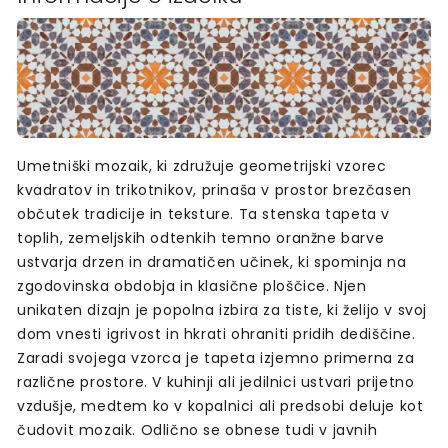
Umetniški mozaik, ki združuje geometrijski vzorec
kvadratov in trikotnikov, prinaša v prostor brezčasen
občutek tradicije in teksture. Ta stenska tapeta v
toplih, zemeljskih odtenkih temno oranžne barve
ustvarja drzen in dramatičen učinek, ki spominja na
zgodovinska obdobja in klasične ploščice. Njen
unikaten dizajn je popolna izbira za tiste, ki želijo v svoj
dom vnesti igrivost in hkrati ohraniti pridih dediščine.
Zaradi svojega vzorca je tapeta izjemno primerna za
različne prostore. V kuhinji ali jedilnici ustvari prijetno
vzdušje, medtem ko v kopalnici ali predsobi deluje kot
čudovit mozaik. Odlično se obnese tudi v javnih