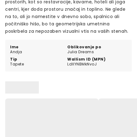
prostorih, kot so restavracije, kavarne, hoteli ali joga
centri, kjer doda prostoru značaj in toplino. Ne glede
na to, ali jo namestite v dnevno sobo, spalnico ali
počitniško hišo, bo ta geometrijska umetnina
poskrbela za nepozaben vizualni vtis na vaših stenah.
Ime
Oblikovanje po
Andja
Julia Dreams
Tip
Wallism ID (MPN)
Tapete
LdXYNBMkNvoJ