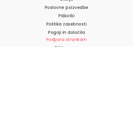
Poslovne poizvedbe
Piškotki
Politika zasebnosti
Pogoji in določila
Podpora strankam
Pišite nam
Vračila in povračila
Dostava
Kako izmeriti steno
Kako obesiti tapete
Kako namestiti samolepilne
naprave
POGOSTA VPRAŠANJA
Tapetni izdelki
Izberite svojo lokacijo