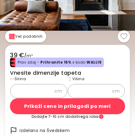
Več podobnih
39 €
/
m²
Prav zdaj -
Prihranite 15%
s kodo
WALL15
Vnesite dimenzije tapeta
Širina
Višina
cm
cm
Prikaži ceno in prilagodi po meri
Dodajte 7-10 cm dodatnega roba
Izdelano na Švedskem