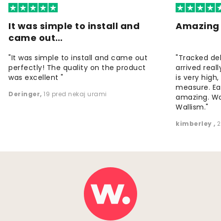
It was simple to install and
Amazing 
came out…
"It was simple to install and came out
"Tracked de
perfectly! The quality on the product
arrived reall
was excellent "
is very high
measure. Eas
Deringer
,
19 pred nekaj urami
amazing. W
Wallism."
kimberley
,
2