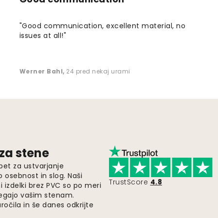
"Good communication, excellent material, no
issues at all!"
Werner Bahl
,
24 pred nekaj urami
 za stene
pet za ustvarjanje
o osebnost in slog. Naši
TrustScore
4.8
i izdelki brez PVC so po meri
legajo vašim stenam.
ročila in še danes odkrijte