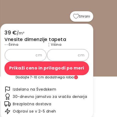
Shrani
39 €
/
m²
Vnesite dimenzije tapeta
Širina
Višina
cm
cm
Prikaži ceno in prilagodi po meri
Dodajte 7-10 cm dodatnega roba
Izdelano na Švedskem
30-dnevno jamstvo za vračilo denarja
Brezplačna dostava
Odpravi se v 2-5 dneh