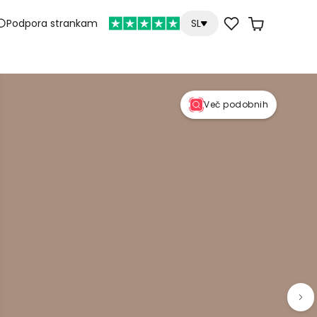
Podpora strankam
SL
Več podobnih