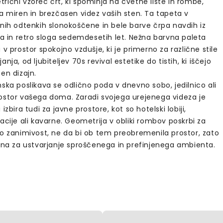
ični vzorec črt, ki spominja na cvetne liste in rombe,
a miren in brezčasen videz vaših sten. Ta tapeta v
lnih odtenkih slonokoščene in bele barve črpa navdih iz
ka in retro sloga sedemdesetih let. Nežna barvna paleta
 v prostor spokojno vzdušje, ki je primerno za različne stile
anja, od ljubiteljev 70s revival estetike do tistih, ki iščejo
en dizajn.
ska poslikava se odlično poda v dnevno sobo, jedilnico ali
ostor vašega doma. Zaradi svojega urejenega videza je
 izbira tudi za javne prostore, kot so hotelski lobiji,
acije ali kavarne. Geometrija v obliki rombov poskrbi za
no zanimivost, ne da bi ob tem preobremenila prostor, zato
alna za ustvarjanje sproščenega in prefinjenega ambienta.