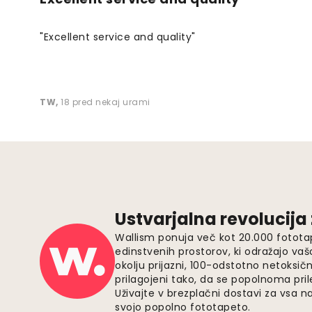
"Excellent service and quality"
TW
,
18 pred nekaj urami
Ustvarjalna revolucija
Wallism ponuja več kot 20.000 fotota
edinstvenih prostorov, ki odražajo vaš
okolju prijazni, 100-odstotno netoksičn
prilagojeni tako, da se popolnoma pri
Uživajte v brezplačni dostavi za vsa na
svojo popolno fototapeto.