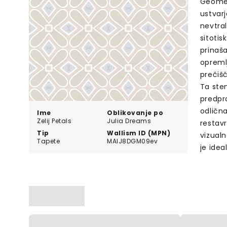
Geometr
ustvarj
nevtra
sitotis
prinaša
opremlj
prečišč
Ta sten
predpr
odlična
Ime
Oblikovanje po
Zelij Petals
Julia Dreams
restavr
Tip
Wallism ID (MPN)
vizual
Tapete
MAlJ8DGM09ev
je ide