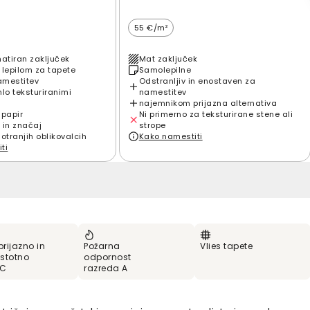
55 €/m²
matiran zaključek
Mat zaključek
 lepilom za tapete
Samolepilne
amestitev
Odstranljiv in enostaven za
hlo teksturiranimi
namestitev
najemnikom prijazna alternativa
 papir
Ni primerno za teksturirane stene ali
 in značaj
strope
notranjih oblikovalcih
Kako namestiti
ti
prijazno in
Požarna
Vlies tapete
stotno
odpornost
VC
razreda A