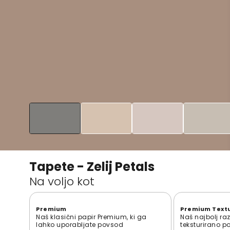
Tapete - Zelij Petals
Na voljo kot
Premium
Premium Text
Naš klasični papir Premium, ki ga
Naš najbolj ra
lahko uporabljate povsod
teksturirano p