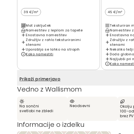
39 €/m²
45 €/m²
Mat zaključek
Teksturiran 
Namestitev z lepilom za tapete
Namestitev z
Enostavna namestitev
Enostavna n
Združljiv z rahlo teksturiranimi
Združljiv z ra
stenami
stenami
Uporablja se lahko na stropih
Nekoliko težji
Kako namestiti
Doda globino
Najljubši pri 
Kako namesti
Prikaži primerjavo
Vedno z Wallismom
Neodsevni
Na sončni
Okolju 
svetlobi ne zbledi
100-od
brez P
Informacije o izdelku