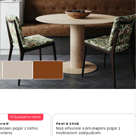
Priljubljena izbira
ured
Peel & Stick
zkošen papir z rahlo
Naš vrhunski samolepilni papir z
ovršino
matiranim zaključkom