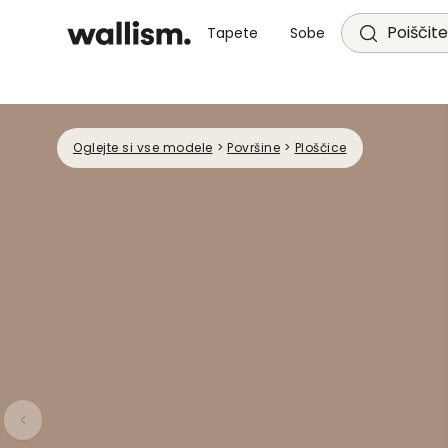
Poiščite
Tapete
Sobe
Oglejte si vse modele
>
Površine
>
Ploščice