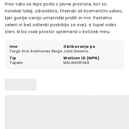
Prav tako se lepo poda v javne prostore, kot so
hotelski lobiji, zdravilišča, frizerski ali kozmetični saloni,
kjer gostje cenijo umetniški pridih in mir. Pastelno
zeleni in bež odtenki poskrbijo za svež, a topel videz
sten, ki bo vsak prostor spremenil v kotiček miru.
Ime
Oblikovanje po
Twigs And Anemones Beige
Julia Dreams
Tip
Wallism ID (MPN)
Tapete
MAlJ8k0R1Vk9