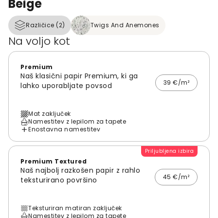
Beige
Različice (2)
Twigs And Anemones
Na voljo kot
Premium
Naš klasični papir Premium, ki ga
39 €/m²
lahko uporabljate povsod
Mat zaključek
Namestitev z lepilom za tapete
Enostavna namestitev
Priljubljena izbira
Premium Textured
Naš najbolj razkošen papir z rahlo
45 €/m²
teksturirano površino
Teksturiran matiran zaključek
Namestitev z lepilom za tapete