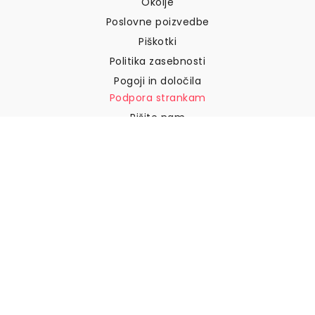
Okolje
Poslovne poizvedbe
Piškotki
Politika zasebnosti
Pogoji in določila
Podpora strankam
Pišite nam
Vračila in povračila
Dostava
Kako izmeriti steno
Kako obesiti tapete
Kako namestiti samolepilne
naprave
POGOSTA VPRAŠANJA
Tapetni izdelki