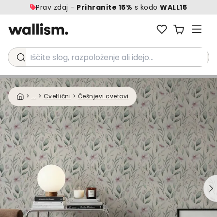
Prav zdaj -
Prihranite 15%
s kodo
WALL15
Iščite slog, razpoloženje ali idejo...
>
...
>
Cvetlični
>
Češnjevi cvetovi