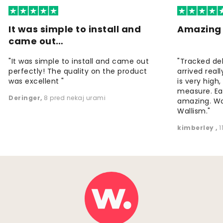
It was simple to install and
Amazing 
came out…
"It was simple to install and came out
"Tracked de
perfectly! The quality on the product
arrived reall
was excellent "
is very high
measure. Eas
Deringer
,
8 pred nekaj urami
amazing. W
Wallism."
kimberley
,
1