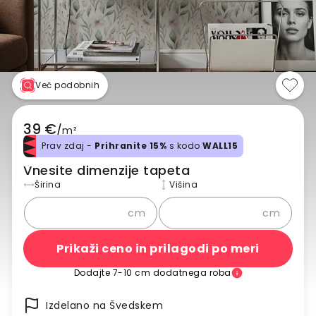
Več podobnih
39 €
/
m²
Prav zdaj -
Prihranite 15%
s kodo
WALL15
Vnesite dimenzije tapeta
Širina
Višina
cm
cm
Prikaži ceno in prilagodi po meri
Dodajte 7-10 cm dodatnega roba
Izdelano na Švedskem