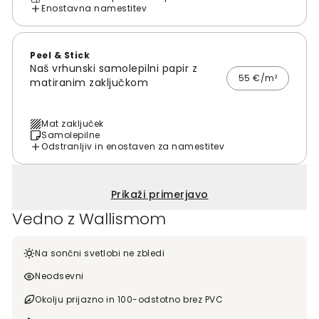
Enostavna namestitev
Peel & Stick
Naš vrhunski samolepilni papir z
55 €/m²
matiranim zaključkom
Mat zaključek
Samolepilne
Odstranljiv in enostaven za namestitev
Prikaži primerjavo
Vedno z Wallismom
Na sončni svetlobi ne zbledi
Neodsevni
Okolju prijazno in 100-odstotno brez PVC