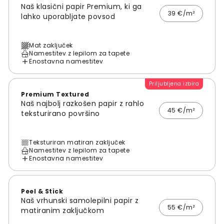
Naš klasični papir Premium, ki ga
39 €/m²
lahko uporabljate povsod
Mat zaključek
Namestitev z lepilom za tapete
Enostavna namestitev
Priljubljena izbira
Premium Textured
Naš najbolj razkošen papir z rahlo
45 €/m²
teksturirano površino
Teksturiran matiran zaključek
Namestitev z lepilom za tapete
Enostavna namestitev
Peel & Stick
Naš vrhunski samolepilni papir z
55 €/m²
matiranim zaključkom