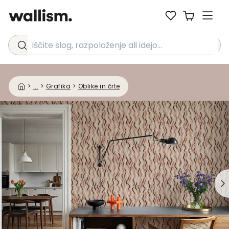
Iščite slog, razpoloženje ali idejo...
>
...
>
Grafika
>
Oblike in črte