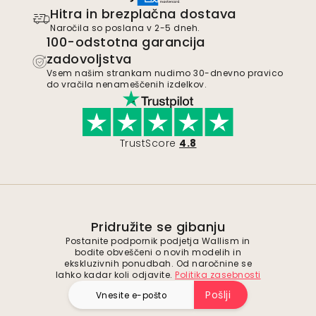
Hitra in brezplačna dostava
Naročila so poslana v 2-5 dneh.
100-odstotna garancija
zadovoljstva
Vsem našim strankam nudimo 30-dnevno pravico
do vračila nenameščenih izdelkov.
TrustScore
4.8
Pridružite se gibanju
Postanite podpornik podjetja Wallism in
bodite obveščeni o novih modelih in
ekskluzivnih ponudbah. Od naročnine se
lahko kadar koli odjavite.
Politika zasebnosti
Pošlji