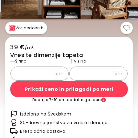
Več podobnih
39 €
/
m²
Vnesite dimenzije tapeta
Širina
Višina
cm
cm
Prikaži ceno in prilagodi po meri
Dodajte 7-10 cm dodatnega roba
Izdelano na Švedskem
30-dnevno jamstvo za vračilo denarja
Brezplačna dostava