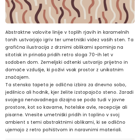
Abstraktne valovite linije v toplih rjavih in karamelnih
tonih ustvarjajo igriv ter umetniški videz vaših sten. Ta
grafična ilustracija z drznimi oblikami spominja na
sitotisk in prinaša pridih retro sloga 70-ih let v
sodoben dom. Zemeljski odtenki ustvarijo prijetno in
domače vzdušje, ki poživi vsak prostor z unikatnim
značajem.
Ta stenska tapeta je odlična izbira za dnevno sobo,
jedilnico ali hodnik, kjer želite izstopajočo steno. Zaradi
svojega nenavadnega dizajna se poda tudi v javne
prostore, kot so kavarne, hotelske avle, recepcije ali
pisarne. Vnesite umetniški pridih in toplino v svoj
ambient s temi abstraktnimi oblikami, ki se odlično
ujemajo z retro pohištvom in naravnimi materiali.