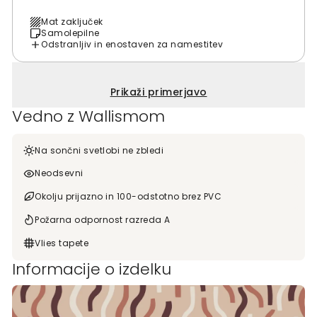
Mat zaključek
Samolepilne
Odstranljiv in enostaven za namestitev
Prikaži primerjavo
Vedno z Wallismom
Na sončni svetlobi ne zbledi
Neodsevni
Okolju prijazno in 100-odstotno brez PVC
Požarna odpornost razreda A
Vlies tapete
Informacije o izdelku