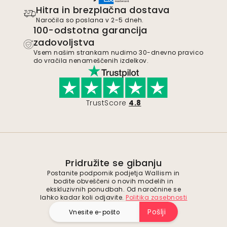
Hitra in brezplačna dostava
Naročila so poslana v 2-5 dneh.
100-odstotna garancija
zadovoljstva
Vsem našim strankam nudimo 30-dnevno pravico
do vračila nenameščenih izdelkov.
TrustScore
4.8
Pridružite se gibanju
Postanite podpornik podjetja Wallism in
bodite obveščeni o novih modelih in
ekskluzivnih ponudbah. Od naročnine se
lahko kadar koli odjavite.
Politika zasebnosti
Pošlji