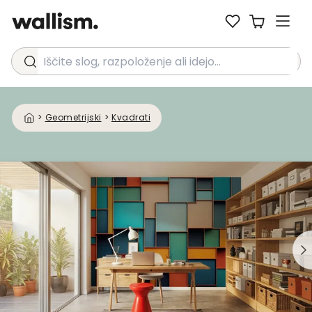
Iščite slog, razpoloženje ali idejo...
>
Geometrijski
>
Kvadrati