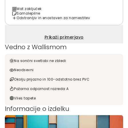
Mat zaključek
Samolepilne
Odstranljiv in enostaven za namestitev
Prikaži primerjavo
Vedno z Wallismom
Na sončni svetlobi ne zbledi
Neodsevni
Okolju prijazno in 100-odstotno brez PVC
Požarna odpornost razreda A
Vlies tapete
Informacije o izdelku