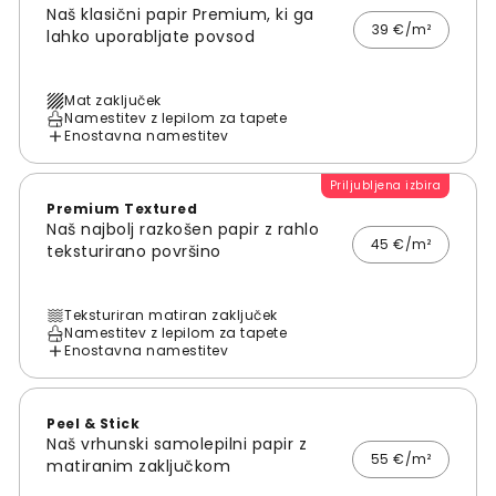
Naš klasični papir Premium, ki ga
39 €/m²
lahko uporabljate povsod
Mat zaključek
Namestitev z lepilom za tapete
Enostavna namestitev
Priljubljena izbira
Premium Textured
Naš najbolj razkošen papir z rahlo
45 €/m²
teksturirano površino
Teksturiran matiran zaključek
Namestitev z lepilom za tapete
Enostavna namestitev
Peel & Stick
Naš vrhunski samolepilni papir z
55 €/m²
matiranim zaključkom