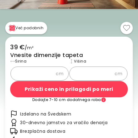
Več podobnih
39 €
/
m²
Vnesite dimenzije tapeta
Širina
Višina
cm
cm
Prikaži ceno in prilagodi po meri
Dodajte 7-10 cm dodatnega roba
Izdelano na Švedskem
30-dnevno jamstvo za vračilo denarja
Brezplačna dostava