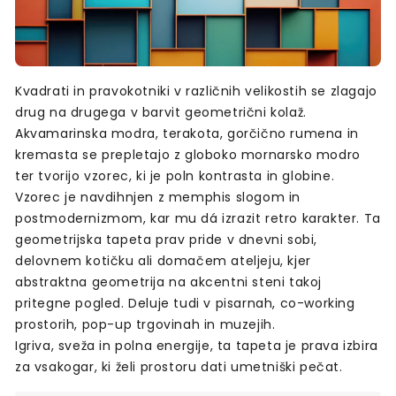
Kvadrati in pravokotniki v različnih velikostih se zlagajo
drug na drugega v barvit geometrični kolaž.
Akvamarinska modra, terakota, gorčično rumena in
kremasta se prepletajo z globoko mornarsko modro
ter tvorijo vzorec, ki je poln kontrasta in globine.
Vzorec je navdihnjen z memphis slogom in
postmodernizmom, kar mu dá izrazit retro karakter. Ta
geometrijska tapeta prav pride v dnevni sobi,
delovnem kotičku ali domačem ateljeju, kjer
abstraktna geometrija na akcentni steni takoj
pritegne pogled. Deluje tudi v pisarnah, co-working
prostorih, pop-up trgovinah in muzejih.
Igriva, sveža in polna energije, ta tapeta je prava izbira
za vsakogar, ki želi prostoru dati umetniški pečat.