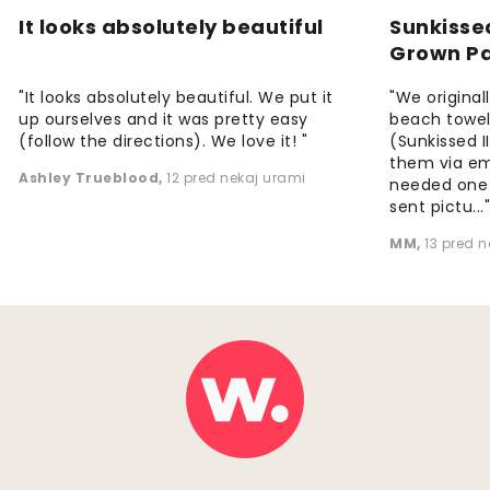
It looks absolutely beautiful
Sunkisse
Grown P
"It looks absolutely beautiful. We put it
"We origina
up ourselves and it was pretty easy
beach towels
(follow the directions). We love it! "
(Sunkissed 
them via em
Ashley Trueblood
,
12 pred nekaj urami
needed one
sent pictu...
MM
,
13 pred 