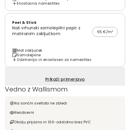
Enostavna namestitev
Peel & Stick
Naš vrhunski samolepilni papir z
55 €/m²
matiranim zaključkom
Mat zaključek
Samolepilne
Odstranljiv in enostaven za namestitev
Prikaži primerjavo
Vedno z Wallismom
Na sončni svetlobi ne zbledi
Neodsevni
Okolju prijazno in 100-odstotno brez PVC