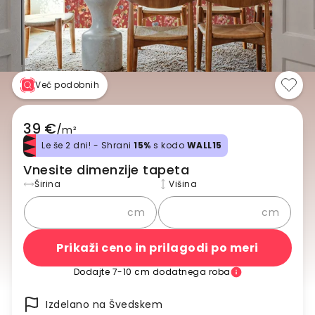
Več podobnih
39 €
/
m²
Le še 2 dni! - Shrani
15%
s kodo
WALL15
Vnesite dimenzije tapeta
Širina
Višina
cm
cm
Prikaži ceno in prilagodi po meri
Dodajte 7-10 cm dodatnega roba
Izdelano na Švedskem