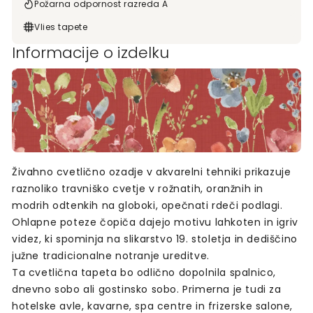
Požarna odpornost razreda A
Vlies tapete
Informacije o izdelku
Živahno cvetlično ozadje v akvarelni tehniki prikazuje
raznoliko travniško cvetje v rožnatih, oranžnih in
modrih odtenkih na globoki, opečnati rdeči podlagi.
Ohlapne poteze čopiča dajejo motivu lahkoten in igriv
videz, ki spominja na slikarstvo 19. stoletja in dediščino
južne tradicionalne notranje ureditve.
Ta cvetlična tapeta bo odlično dopolnila spalnico,
dnevno sobo ali gostinsko sobo. Primerna je tudi za
hotelske avle, kavarne, spa centre in frizerske salone,