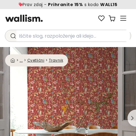
Prav zdaj -
Prihranite 15%
s kodo
WALL15
Iščite slog, razpoloženje ali idejo...
>
...
>
Cvetlični
>
Travnik