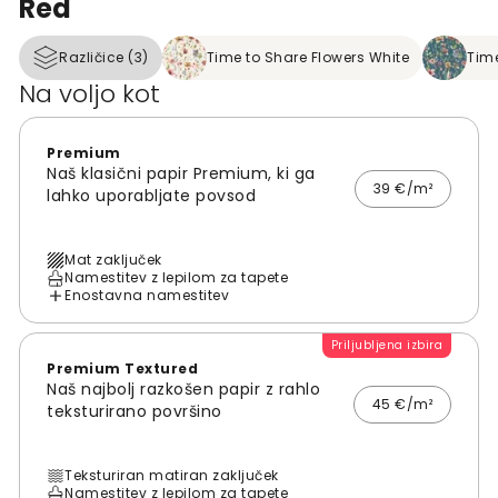
Red
Različice (3)
Time to Share Flowers White
Time
Na voljo kot
Premium
Naš klasični papir Premium, ki ga
39 €/m²
lahko uporabljate povsod
Mat zaključek
Namestitev z lepilom za tapete
Enostavna namestitev
Priljubljena izbira
Premium Textured
Naš najbolj razkošen papir z rahlo
45 €/m²
teksturirano površino
Teksturiran matiran zaključek
Namestitev z lepilom za tapete