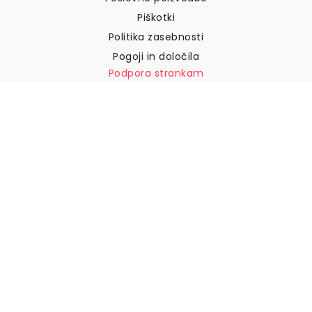
Piškotki
Politika zasebnosti
Pogoji in določila
Podpora strankam
Pišite nam
Vračila in povračila
Dostava
Kako izmeriti steno
Kako obesiti tapete
Kako namestiti samolepilne
naprave
POGOSTA VPRAŠANJA
Tapetni izdelki
Izberite svojo lokacijo