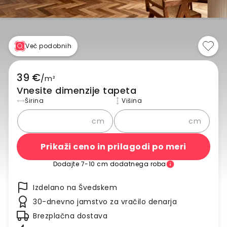
Več podobnih
39 €
/
m²
Vnesite dimenzije tapeta
Širina
Višina
cm
cm
Prikaži ceno in prilagodi po meri
Dodajte 7-10 cm dodatnega roba
Izdelano na Švedskem
30-dnevno jamstvo za vračilo denarja
Brezplačna dostava