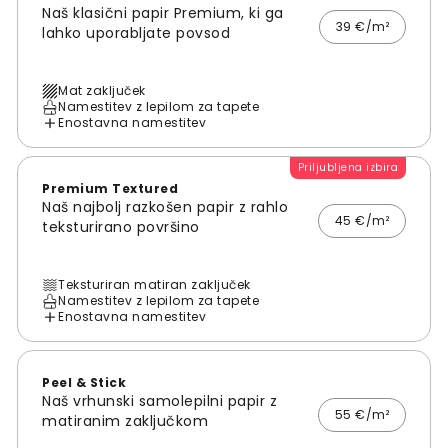
Naš klasični papir Premium, ki ga
39 €/m²
lahko uporabljate povsod
Mat zaključek
Namestitev z lepilom za tapete
Enostavna namestitev
Priljubljena izbira
Premium Textured
Naš najbolj razkošen papir z rahlo
45 €/m²
teksturirano površino
Teksturiran matiran zaključek
Namestitev z lepilom za tapete
Enostavna namestitev
Peel & Stick
Naš vrhunski samolepilni papir z
55 €/m²
matiranim zaključkom