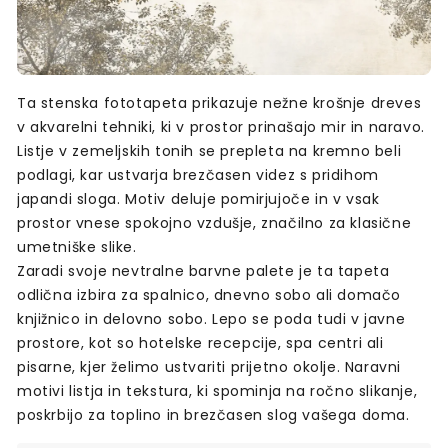
Ta stenska fototapeta prikazuje nežne krošnje dreves
v akvarelni tehniki, ki v prostor prinašajo mir in naravo.
Listje v zemeljskih tonih se prepleta na kremno beli
podlagi, kar ustvarja brezčasen videz s pridihom
japandi sloga. Motiv deluje pomirjujoče in v vsak
prostor vnese spokojno vzdušje, značilno za klasične
umetniške slike.
Zaradi svoje nevtralne barvne palete je ta tapeta
odlična izbira za spalnico, dnevno sobo ali domačo
knjižnico in delovno sobo. Lepo se poda tudi v javne
prostore, kot so hotelske recepcije, spa centri ali
pisarne, kjer želimo ustvariti prijetno okolje. Naravni
motivi listja in tekstura, ki spominja na ročno slikanje,
poskrbijo za toplino in brezčasen slog vašega doma.