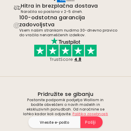
Hitra in brezplačna dostava
Naročila so poslana v 2-5 dneh.
100-odstotna garancija
zadovoljstva
Vsem našim strankam nudimo 30-dnevno pravico
do vračila nenameščenih izdelkov.
TrustScore
4.8
Pridružite se gibanju
Postanite podpornik podjetja Wallism in
bodite obveščeni o novih modelih in
ekskluzivnih ponudbah. Od naročnine se
lahko kadar koli odjavite.
Politika zasebnosti
Pošlji