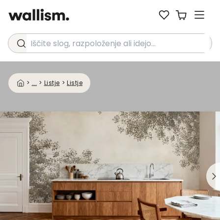
Iščite slog, razpoloženje ali idejo...
>
...
>
Listje
>
Listje