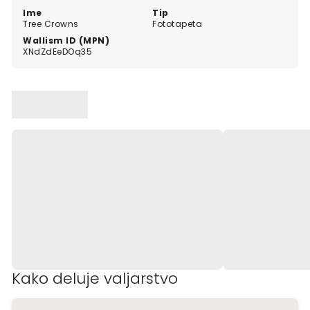
Ime
Tip
Tree Crowns
Fototapeta
Wallism ID (MPN)
XNdZdEeDOq35
Kako deluje valjarstvo