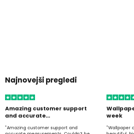
Najnovejši pregledi
Amazing customer support
Wallpape
and accurate…
week
"Amazing customer support and
"Wallpaper 
accurate measurements. Couldn’t be
beautiful, h