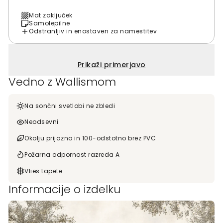
Mat zaključek
Samolepilne
Odstranljiv in enostaven za namestitev
Prikaži primerjavo
Vedno z Wallismom
Na sončni svetlobi ne zbledi
Neodsevni
Okolju prijazno in 100-odstotno brez PVC
Požarna odpornost razreda A
Vlies tapete
Informacije o izdelku