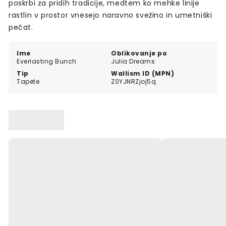
poskrbi za pridih tradicije, medtem ko mehke linije
rastlin v prostor vnesejo naravno svežino in umetniški
pečat.
Ime
Oblikovanje po
Everlasting Bunch
Julia Dreams
Tip
Wallism ID (MPN)
Tapete
Z0YJNRZjoj5q