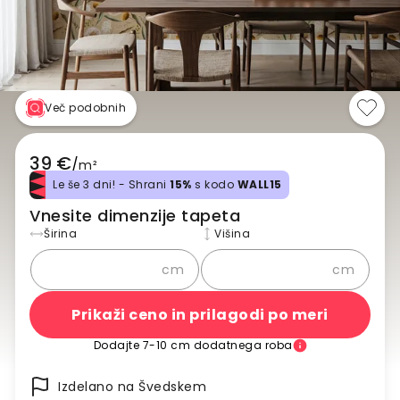
Več podobnih
39 €
/
m²
Le še 3 dni! - Shrani
15%
s kodo
WALL15
Vnesite dimenzije tapeta
Širina
Višina
cm
cm
Prikaži ceno in prilagodi po meri
Dodajte 7-10 cm dodatnega roba
Izdelano na Švedskem