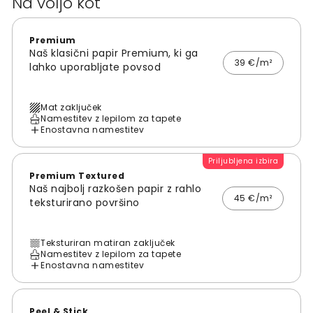
Na voljo kot
Premium
Naš klasični papir Premium, ki ga
39 €/m²
lahko uporabljate povsod
Mat zaključek
Namestitev z lepilom za tapete
Enostavna namestitev
Priljubljena izbira
Premium Textured
Naš najbolj razkošen papir z rahlo
45 €/m²
teksturirano površino
Teksturiran matiran zaključek
Namestitev z lepilom za tapete
Enostavna namestitev
Peel & Stick