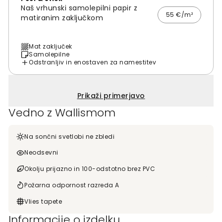
Naš vrhunski samolepilni papir z
55 €/m²
matiranim zaključkom
Mat zaključek
Samolepilne
Odstranljiv in enostaven za namestitev
Prikaži primerjavo
Vedno z Wallismom
Na sončni svetlobi ne zbledi
Neodsevni
Okolju prijazno in 100-odstotno brez PVC
Požarna odpornost razreda A
Vlies tapete
Informacije o izdelku