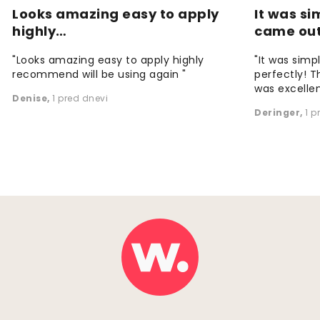
Looks amazing easy to apply
It was si
highly…
came ou
"Looks amazing easy to apply highly
"It was simp
recommend will be using again "
perfectly! T
was excellen
Denise
,
1 pred dnevi
Deringer
,
1 p