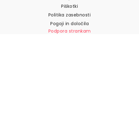
Piškotki
Politika zasebnosti
Pogoji in določila
Podpora strankam
Pišite nam
Vračila in povračila
Dostava
Kako izmeriti steno
Kako obesiti tapete
Kako namestiti samolepilne
naprave
POGOSTA VPRAŠANJA
Tapetni izdelki
Izberite svojo lokacijo