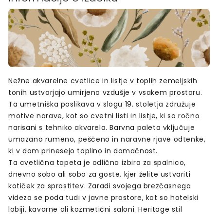
Nežne akvarelne cvetlice in listje v toplih zemeljskih
tonih ustvarjajo umirjeno vzdušje v vsakem prostoru.
Ta umetniška poslikava v slogu 19. stoletja združuje
motive narave, kot so cvetni listi in listje, ki so ročno
narisani s tehniko akvarela. Barvna paleta vključuje
umazano rumeno, peščeno in naravne rjave odtenke,
ki v dom prinesejo toplino in domačnost.
Ta cvetlična tapeta je odlična izbira za spalnico,
dnevno sobo ali sobo za goste, kjer želite ustvariti
kotiček za sprostitev. Zaradi svojega brezčasnega
videza se poda tudi v javne prostore, kot so hotelski
lobiji, kavarne ali kozmetični saloni. Heritage stil