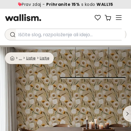
Prav zdaj -
Prihranite 15%
s kodo
WALL15
Iščite slog, razpoloženje ali idejo...
>
...
>
Listje
>
Listje