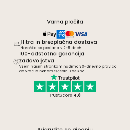
Varna plačila
Hitra in brezplačna dostava
Naročila so poslana v 2-5 dneh.
100-odstotna garancija
zadovoljstva
Vsem našim strankam nudimo 30-dnevno pravico
do vračila nenameščenih izdelkov.
TrustScore
4.8
Pridružite se gibanju