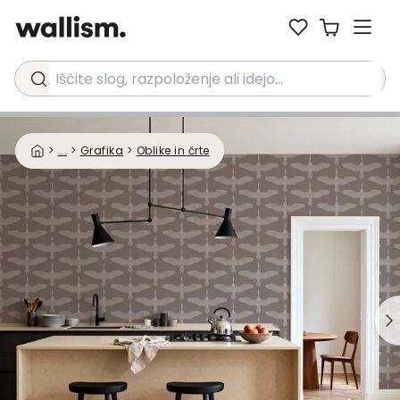
Iščite slog, razpoloženje ali idejo...
>
...
>
Grafika
>
Oblike in črte