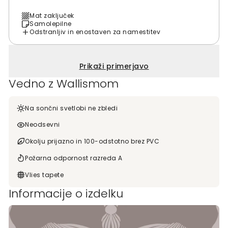
Mat zaključek
Samolepilne
Odstranljiv in enostaven za namestitev
Prikaži primerjavo
Vedno z Wallismom
Na sončni svetlobi ne zbledi
Neodsevni
Okolju prijazno in 100-odstotno brez PVC
Požarna odpornost razreda A
Vlies tapete
Informacije o izdelku