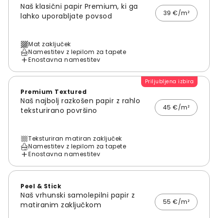
Naš klasični papir Premium, ki ga
39 €/m²
lahko uporabljate povsod
Mat zaključek
Namestitev z lepilom za tapete
Enostavna namestitev
Priljubljena izbira
Premium Textured
Naš najbolj razkošen papir z rahlo
45 €/m²
teksturirano površino
Teksturiran matiran zaključek
Namestitev z lepilom za tapete
Enostavna namestitev
Peel & Stick
Naš vrhunski samolepilni papir z
55 €/m²
matiranim zaključkom