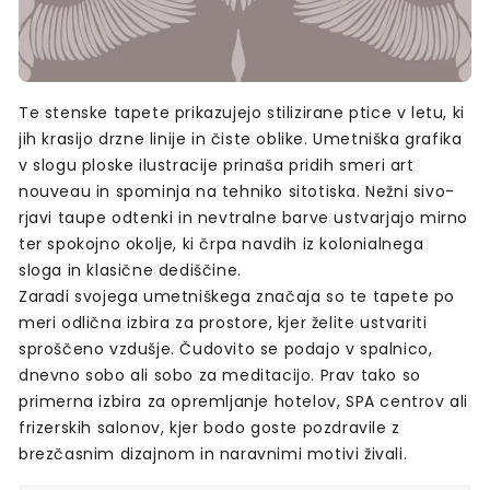
Te stenske tapete prikazujejo stilizirane ptice v letu, ki
jih krasijo drzne linije in čiste oblike. Umetniška grafika
v slogu ploske ilustracije prinaša pridih smeri art
nouveau in spominja na tehniko sitotiska. Nežni sivo-
rjavi taupe odtenki in nevtralne barve ustvarjajo mirno
ter spokojno okolje, ki črpa navdih iz kolonialnega
sloga in klasične dediščine.
Zaradi svojega umetniškega značaja so te tapete po
meri odlična izbira za prostore, kjer želite ustvariti
sproščeno vzdušje. Čudovito se podajo v spalnico,
dnevno sobo ali sobo za meditacijo. Prav tako so
primerna izbira za opremljanje hotelov, SPA centrov ali
frizerskih salonov, kjer bodo goste pozdravile z
brezčasnim dizajnom in naravnimi motivi živali.