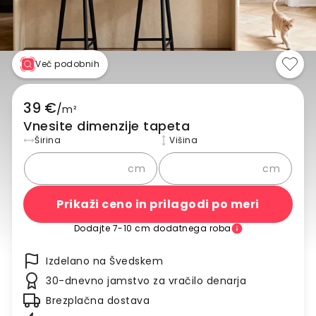
Več podobnih
39 €
/
m²
Vnesite dimenzije tapeta
Širina
Višina
cm
cm
Prikaži ceno in prilagodi po meri
Dodajte 7-10 cm dodatnega roba
Izdelano na Švedskem
30-dnevno jamstvo za vračilo denarja
Brezplačna dostava