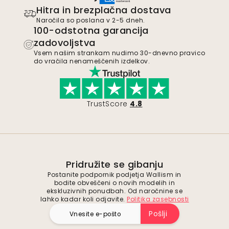
Hitra in brezplačna dostava
Naročila so poslana v 2-5 dneh.
100-odstotna garancija
zadovoljstva
Vsem našim strankam nudimo 30-dnevno pravico
do vračila nenameščenih izdelkov.
TrustScore
4.8
Pridružite se gibanju
Postanite podpornik podjetja Wallism in
bodite obveščeni o novih modelih in
ekskluzivnih ponudbah. Od naročnine se
lahko kadar koli odjavite.
Politika zasebnosti
Pošlji