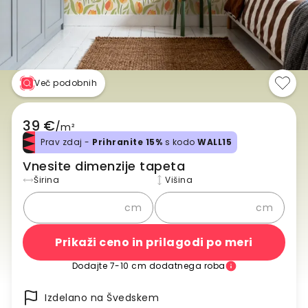
Več podobnih
39 €
/
m²
Prav zdaj -
Prihranite 15%
s kodo
WALL15
Vnesite dimenzije tapeta
Širina
Višina
cm
cm
Prikaži ceno in prilagodi po meri
Dodajte 7-10 cm dodatnega roba
Izdelano na Švedskem