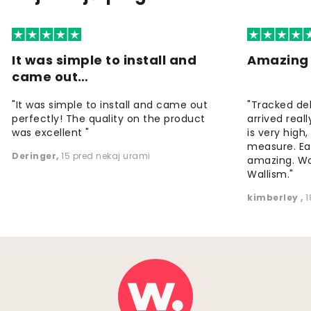
It was simple to install and
Amazing 
came out…
"It was simple to install and came out
"Tracked de
perfectly! The quality on the product
arrived reall
was excellent "
is very high
measure. Eas
Deringer
,
15 pred nekaj urami
amazing. W
Wallism."
kimberley
,
1