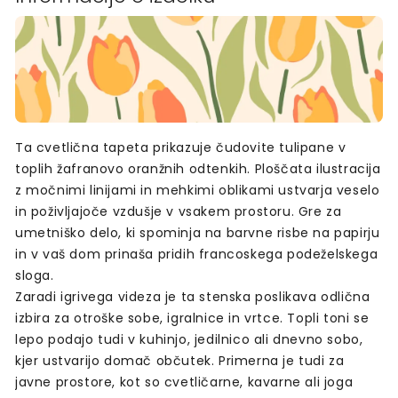
Ta cvetlična tapeta prikazuje čudovite tulipane v
toplih žafranovo oranžnih odtenkih. Ploščata ilustracija
z močnimi linijami in mehkimi oblikami ustvarja veselo
in poživljajoče vzdušje v vsakem prostoru. Gre za
umetniško delo, ki spominja na barvne risbe na papirju
in v vaš dom prinaša pridih francoskega podeželskega
sloga.
Zaradi igrivega videza je ta stenska poslikava odlična
izbira za otroške sobe, igralnice in vrtce. Topli toni se
lepo podajo tudi v kuhinjo, jedilnico ali dnevno sobo,
kjer ustvarijo domač občutek. Primerna je tudi za
javne prostore, kot so cvetličarne, kavarne ali joga