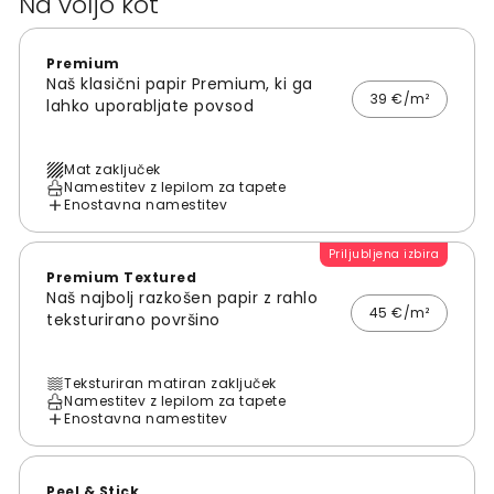
Na voljo kot
Premium
Naš klasični papir Premium, ki ga
39 €/m²
lahko uporabljate povsod
Mat zaključek
Namestitev z lepilom za tapete
Enostavna namestitev
Priljubljena izbira
Premium Textured
Naš najbolj razkošen papir z rahlo
45 €/m²
teksturirano površino
Teksturiran matiran zaključek
Namestitev z lepilom za tapete
Enostavna namestitev
Peel & Stick