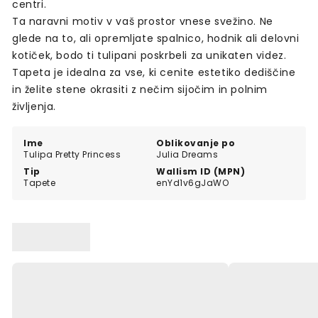
centri.
Ta naravni motiv v vaš prostor vnese svežino. Ne
glede na to, ali opremljate spalnico, hodnik ali delovni
kotiček, bodo ti tulipani poskrbeli za unikaten videz.
Tapeta je idealna za vse, ki cenite estetiko dediščine
in želite stene okrasiti z nečim sijočim in polnim
življenja.
Ime
Oblikovanje po
Tulipa Pretty Princess
Julia Dreams
Tip
Wallism ID (MPN)
Tapete
enYd1v6gJaWO