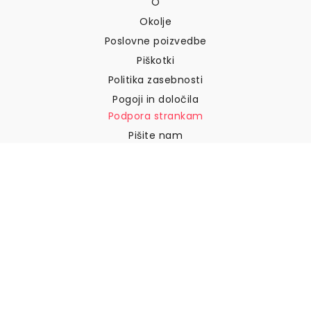
O
Okolje
Poslovne poizvedbe
Piškotki
Politika zasebnosti
Pogoji in določila
Podpora strankam
Pišite nam
Vračila in povračila
Dostava
Kako izmeriti steno
Kako obesiti tapete
Kako namestiti samolepilne
naprave
POGOSTA VPRAŠANJA
Tapetni izdelki