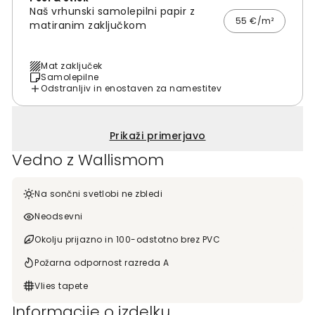
Naš vrhunski samolepilni papir z
55 €/m²
matiranim zaključkom
Mat zaključek
Samolepilne
Odstranljiv in enostaven za namestitev
Prikaži primerjavo
Vedno z Wallismom
Na sončni svetlobi ne zbledi
Neodsevni
Okolju prijazno in 100-odstotno brez PVC
Požarna odpornost razreda A
Vlies tapete
Informacije o izdelku