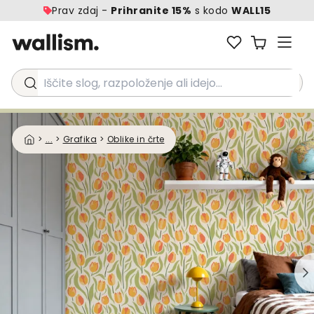
Prav zdaj -
Prihranite 15%
s kodo
WALL15
Iščite slog, razpoloženje ali idejo...
>
...
>
Grafika
>
Oblike in črte