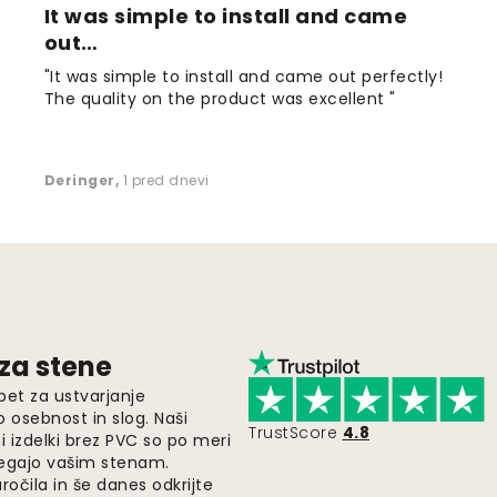
It was simple to install and came
out…
"It was simple to install and came out perfectly!
The quality on the product was excellent "
Deringer
,
1 pred dnevi
 za stene
pet za ustvarjanje
o osebnost in slog. Naši
TrustScore
4.8
i izdelki brez PVC so po meri
legajo vašim stenam.
ročila in še danes odkrijte