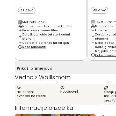
39 €/m²
45 €/m²
Mat zaključek
Teksturiran 
Namestitev z lepilom za tapete
Namestitev z
Enostavna namestitev
Enostavna n
Združljiv z rahlo teksturiranimi
Združljiv z ra
stenami
stenami
Uporablja se lahko na stropih
Nekoliko težji
Kako namestiti
Doda globino
Najljubši pri 
Kako namesti
Prikaži primerjavo
Vedno z Wallismom
Neodsevni
Na sončni
Okolju 
svetlobi ne zbledi
100-od
brez P
Informacije o izdelku