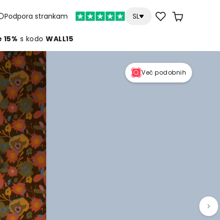
Podpora strankam
SL
e 15%
s kodo
WALL15
Več podobnih