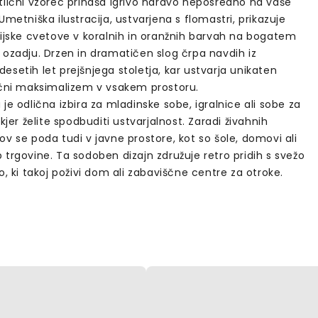
tlični vzorec prinaša igrivo naravo neposredno na vaše
Umetniška ilustracija, ustvarjena s flomastri, prikazuje
jijske cvetove v koralnih in oranžnih barvah na bogatem
 ozadju. Drzen in dramatičen slog črpa navdih iz
setih let prejšnjega stoletja, kar ustvarja unikaten
ični maksimalizem v vsakem prostoru.
je odlična izbira za mladinske sobe, igralnice ali sobe za
 kjer želite spodbuditi ustvarjalnost. Zaradi živahnih
v se poda tudi v javne prostore, kot so šole, domovi ali
trgovine. Ta sodoben dizajn združuje retro pridih s svežo
o, ki takoj poživi dom ali zabaviščne centre za otroke.