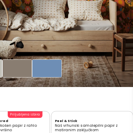
Priljubljena izbira
ured
Peel & Stick
zkošen papir z rahlo
Naš vrhunski samolepilni papir z
ovršino
matiranim zaključkom