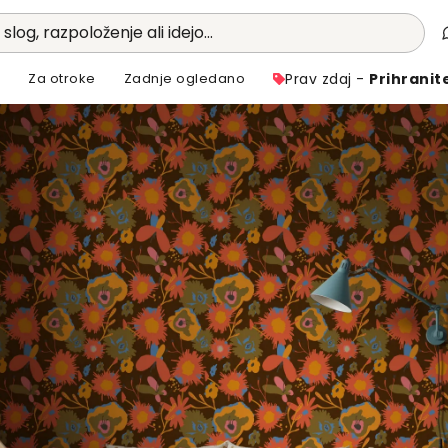
 slog, razpoloženje ali idejo...
i
Za otroke
Zadnje ogledano
Prav zdaj -
Prihranit