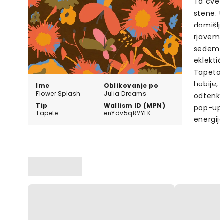
Ta cve
stene. 
domišl
rjavem
sedemde
eklekt
Tapeta 
hobije,
Ime
Oblikovanje po
Flower Splash
Julia Dreams
odtenko
Tip
Wallism ID (MPN)
pop-up 
Tapete
enYdv5qRVYLK
energij