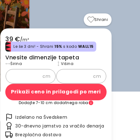
Shrani
39 €
/
m²
Le še 3 dni! - Shrani
15%
s kodo
WALL15
Vnesite dimenzije tapeta
Širina
Višina
cm
cm
Prikaži ceno in prilagodi po meri
Dodajte 7-10 cm dodatnega roba
Izdelano na Švedskem
30-dnevno jamstvo za vračilo denarja
Brezplačna dostava