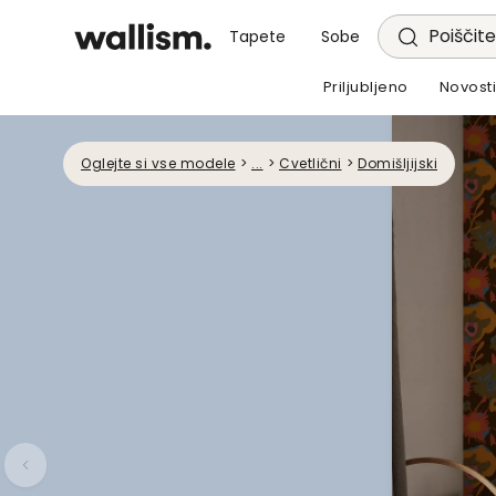
Poiščite
Tapete
Sobe
Priljubljeno
Novost
Oglejte si vse modele
>
...
>
Cvetlični
>
Domišljijski