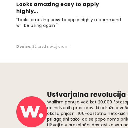
Looks amazing easy to apply
highly…
"Looks amazing easy to apply highly recommend
will be using again "
Denise
,
22 pred nekaj urami
Ustvarjalna revolucija
Wallism ponuja več kot 20.000 fotota
edinstvenih prostorov, ki odražajo vaš
okolju prijazni, 100-odstotno netoksičn
prilagojeni tako, da se popolnoma pri
Uživajte v brezplačni dostavi za vsa na