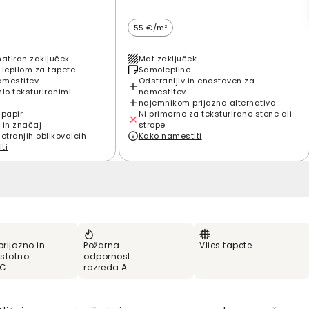
55 €/m²
matiran zaključek
Mat zaključek
 lepilom za tapete
Samolepilne
amestitev
Odstranljiv in enostaven za
hlo teksturiranimi
namestitev
najemnikom prijazna alternativa
 papir
Ni primerno za teksturirane stene ali
 in značaj
strope
notranjih oblikovalcih
Kako namestiti
ti
prijazno in
Požarna
Vlies tapete
stotno
odpornost
VC
razreda A