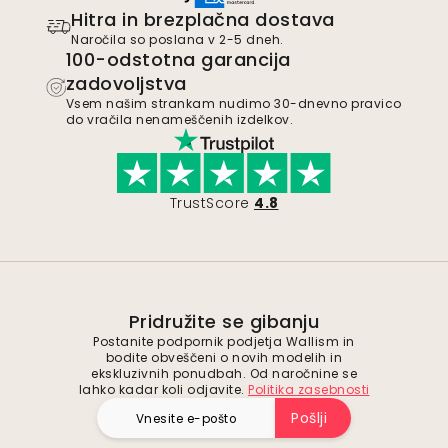
Hitra in brezplačna dostava
Naročila so poslana v 2-5 dneh.
100-odstotna garancija
zadovoljstva
Vsem našim strankam nudimo 30-dnevno pravico
do vračila nenameščenih izdelkov.
TrustScore
4.8
Pridružite se gibanju
Postanite podpornik podjetja Wallism in
bodite obveščeni o novih modelih in
ekskluzivnih ponudbah. Od naročnine se
lahko kadar koli odjavite.
Politika zasebnosti
Pošlji