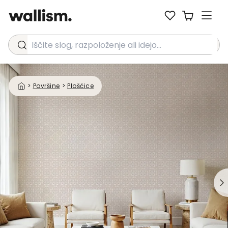
Iščite slog, razpoloženje ali idejo...
>
Površine
>
Ploščice