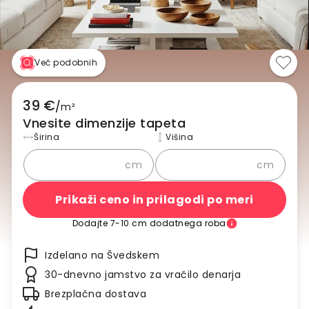
Več podobnih
39 €
/
m²
Vnesite dimenzije tapeta
Širina
Višina
cm
cm
Prikaži ceno in prilagodi po meri
Dodajte 7-10 cm dodatnega roba
Izdelano na Švedskem
30-dnevno jamstvo za vračilo denarja
Brezplačna dostava