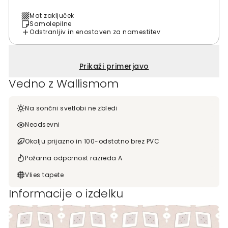
Mat zaključek
Samolepilne
Odstranljiv in enostaven za namestitev
Prikaži primerjavo
Vedno z Wallismom
Na sončni svetlobi ne zbledi
Neodsevni
Okolju prijazno in 100-odstotno brez PVC
Požarna odpornost razreda A
Vlies tapete
Informacije o izdelku