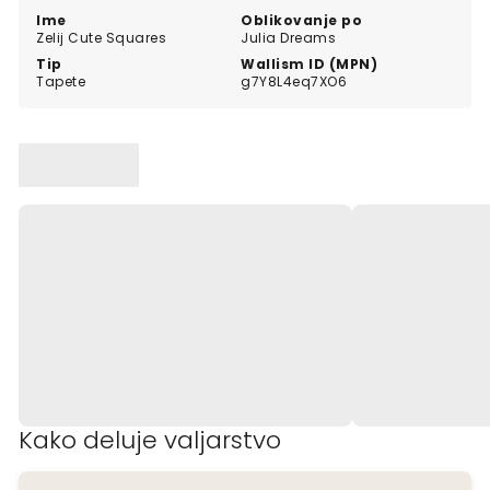
Ime
Oblikovanje po
Zelij Cute Squares
Julia Dreams
Tip
Wallism ID (MPN)
Tapete
g7Y8L4eq7XO6
Kako deluje valjarstvo