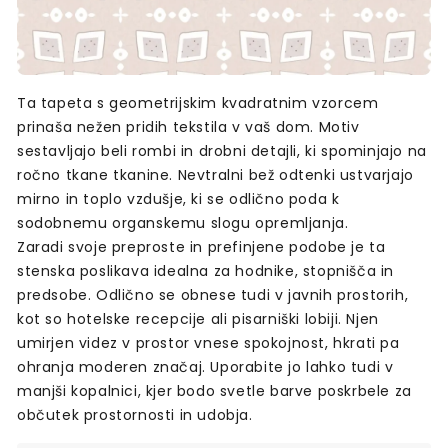
Ta tapeta s geometrijskim kvadratnim vzorcem
prinaša nežen pridih tekstila v vaš dom. Motiv
sestavljajo beli rombi in drobni detajli, ki spominjajo na
ročno tkane tkanine. Nevtralni bež odtenki ustvarjajo
mirno in toplo vzdušje, ki se odlično poda k
sodobnemu organskemu slogu opremljanja.
Zaradi svoje preproste in prefinjene podobe je ta
stenska poslikava idealna za hodnike, stopnišča in
predsobe. Odlično se obnese tudi v javnih prostorih,
kot so hotelske recepcije ali pisarniški lobiji. Njen
umirjen videz v prostor vnese spokojnost, hkrati pa
ohranja moderen značaj. Uporabite jo lahko tudi v
manjši kopalnici, kjer bodo svetle barve poskrbele za
občutek prostornosti in udobja.