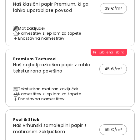
Naš klasični papir Premium, ki ga
39 €/m²
lahko uporabljate povsod
Mat zaključek
Namestitev z lepilom za tapete
Enostavna namestitev
Priljubljena izbira
Premium Textured
Naš najbolj razkošen papir z rahlo
45 €/m²
teksturirano površino
Teksturiran matiran zaključek
Namestitev z lepilom za tapete
Enostavna namestitev
Peel & Stick
Naš vrhunski samolepilni papir z
55 €/m²
matiranim zaključkom