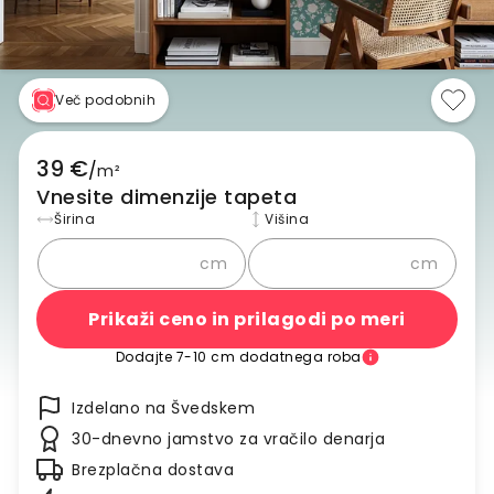
Več podobnih
39 €
/
m²
Vnesite dimenzije tapeta
Širina
Višina
cm
cm
Prikaži ceno in prilagodi po meri
Dodajte 7-10 cm dodatnega roba
Izdelano na Švedskem
30-dnevno jamstvo za vračilo denarja
Brezplačna dostava