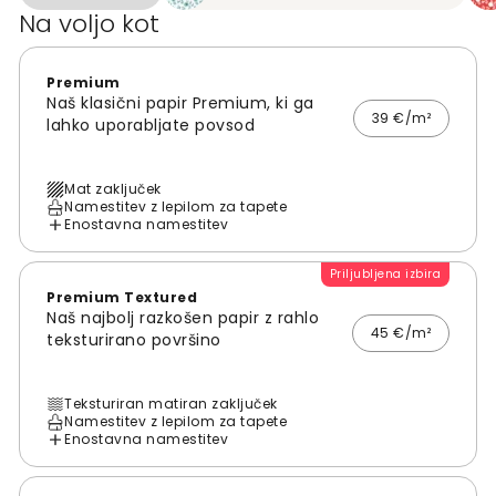
Na voljo kot
Premium
Naš klasični papir Premium, ki ga
39 €/m²
lahko uporabljate povsod
Mat zaključek
Namestitev z lepilom za tapete
Enostavna namestitev
Priljubljena izbira
Premium Textured
Naš najbolj razkošen papir z rahlo
45 €/m²
teksturirano površino
Teksturiran matiran zaključek
Namestitev z lepilom za tapete
Enostavna namestitev