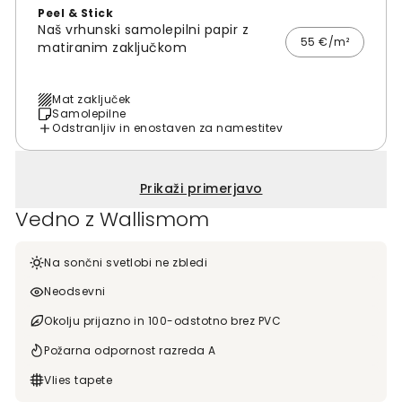
Peel & Stick
Naš vrhunski samolepilni papir z
55 €/m²
matiranim zaključkom
Mat zaključek
Samolepilne
Odstranljiv in enostaven za namestitev
Prikaži primerjavo
Vedno z Wallismom
Na sončni svetlobi ne zbledi
Neodsevni
Okolju prijazno in 100-odstotno brez PVC
Požarna odpornost razreda A
Vlies tapete