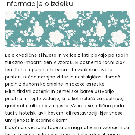
Informacije o izdelku
Bele cvetlične silhuete in vejice z listi plavajo po toplih
turkizno-modrih tleh v vzorcu, ki posnema ročni blok
tisk. Rahlo oguljena tekstura da vsakemu cvetu
pristen, ročno narejen videz in nostalgičen, domač
pridih z duhom kolonialne in rokoko estetike.
Mirni tirkizni odtenki in zemeljske barve ustvarijo
prijetno in toplo vzdušje, ki je kot nalašč za spalnico,
garderobo ali sobo za goste. Vzorec se odlično poda
tudi v hotelski avli, kavarni ali restavraciji, kjer vnese
umirjenost in starinski šarm.
Klasična cvetlična tapeta z imaginativnim vzorcem za
tiste, ki iščejo zidno poslikavo z dušo in karakterjem.