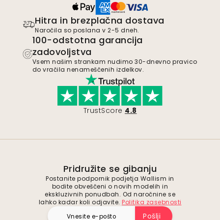
Hitra in brezplačna dostava
Naročila so poslana v 2-5 dneh.
100-odstotna garancija
zadovoljstva
Vsem našim strankam nudimo 30-dnevno pravico
do vračila nenameščenih izdelkov.
TrustScore
4.8
Pridružite se gibanju
Postanite podpornik podjetja Wallism in
bodite obveščeni o novih modelih in
ekskluzivnih ponudbah. Od naročnine se
lahko kadar koli odjavite.
Politika zasebnosti
Pošlji