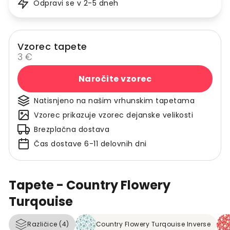
Odpravi se v 2-5 dneh
Vzorec tapete
3 €
Naročite vzorec
Natisnjeno na našim vrhunskim tapetama
Vzorec prikazuje vzorec dejanske velikosti
Brezplačna dostava
Čas dostave 6-11 delovnih dni
Tapete - Country Flowery
Turqouise
Različice (4)
Country Flowery Turqouise Inverse