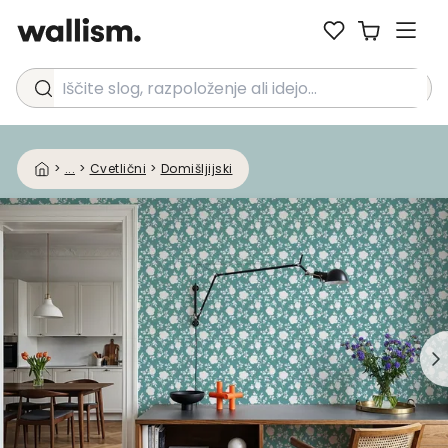
Iščite slog, razpoloženje ali idejo...
>
...
>
Cvetlični
>
Domišljijski