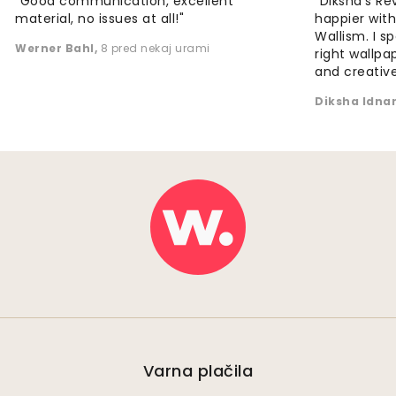
"Good communication, excellent
"Diksha's Re
material, no issues at all!"
happier wit
Wallism. I s
Werner Bahl
,
8 pred nekaj urami
right wallp
and creative
Diksha Idna
Varna plačila