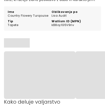
Ime
Oblikovanje po
Country Flowery Turqouise
Lisa Audit
Tip
Wallism ID (MPN)
Tapete
kB8oy1G5V9nv
Kako deluje valjarstvo