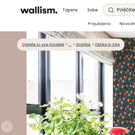
Poiščite
Tapete
Sobe
Priljubljeno
Novost
Oglejte si vse modele
>
...
>
Grafika
>
Oblike in črte