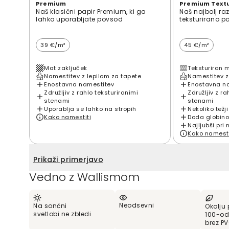
Premium
Premium Text
Naš klasični papir Premium, ki ga
Naš najbolj ra
lahko uporabljate povsod
teksturirano p
39 €/m²
45 €/m²
Mat zaključek
Teksturiran 
Namestitev z lepilom za tapete
Namestitev z
Enostavna namestitev
Enostavna n
Združljiv z rahlo teksturiranimi
Združljiv z ra
stenami
stenami
Uporablja se lahko na stropih
Nekoliko težji
Kako namestiti
Doda globino
Najljubši pri 
Kako namesti
Prikaži primerjavo
Vedno z Wallismom
Neodsevni
Na sončni
Okolju 
svetlobi ne zbledi
100-od
brez P