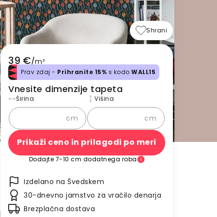
Shrani
39 €
/
m²
Prav zdaj -
Prihranite 15%
s kodo
WALL15
Vnesite dimenzije tapeta
Širina
Višina
cm
cm
Prikaži ceno in prilagodi po meri
Dodajte 7-10 cm dodatnega roba
Izdelano na Švedskem
30-dnevno jamstvo za vračilo denarja
Brezplačna dostava