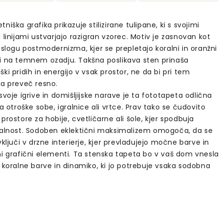
niška grafika prikazuje stilizirane tulipane, ki s svojimi
 linijami ustvarjajo razigran vzorec. Motiv je zasnovan kot
 slogu postmodernizma, kjer se prepletajo koralni in oranžni
i na temnem ozadju. Takšna poslikava sten prinaša
ki pridih in energijo v vsak prostor, ne da bi pri tem
la preveč resno.
svoje igrive in domišljijske narave je ta fototapeta odlična
za otroške sobe, igralnice ali vrtce. Prav tako se čudovito
prostore za hobije, cvetličarne ali šole, kjer spodbuja
jalnost. Sodoben eklektični maksimalizem omogoča, da se
vključi v drzne interierje, kjer prevladujejo močne barve in
ni grafični elementi. Ta stenska tapeta bo v vaš dom vnesla
 koralne barve in dinamiko, ki jo potrebuje vsaka sodobna