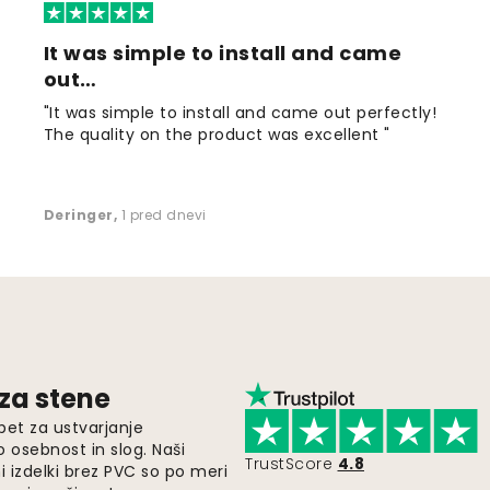
It was simple to install and came
out…
"It was simple to install and came out perfectly!
The quality on the product was excellent "
Deringer
,
1 pred dnevi
 za stene
pet za ustvarjanje
o osebnost in slog. Naši
TrustScore
4.8
i izdelki brez PVC so po meri