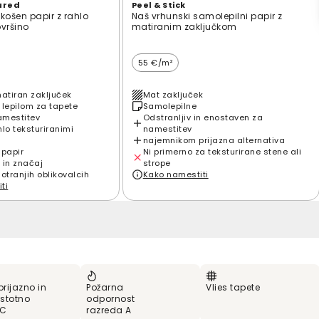
ured
Peel & Stick
zkošen papir z rahlo
Naš vrhunski samolepilni papir z
ovršino
matiranim zaključkom
55 €/m²
matiran zaključek
Mat zaključek
 lepilom za tapete
Samolepilne
amestitev
Odstranljiv in enostaven za
hlo teksturiranimi
namestitev
najemnikom prijazna alternativa
 papir
Ni primerno za teksturirane stene ali
 in značaj
strope
notranjih oblikovalcih
Kako namestiti
ti
prijazno in
Požarna
Vlies tapete
stotno
odpornost
VC
razreda A