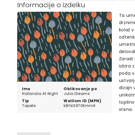
Informacije o izdelku
Ta umet
drznimi
kolaž v
odtenk
umetniš
delova
Zaradi 
izbira 
poda v 
ustvar
dizajn 
Ime
Oblikovanje po
Hollandia At Night
Julia Dreams
unikat
Tip
Wallism ID (MPN)
toplino
Tapete
kBYkG970KmmK
stena.