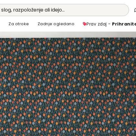
 slog, razpoloženje ali idejo...
i
Za otroke
Zadnje ogledano
Prav zdaj -
Prihranit