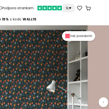
Podpora strankam
SL
e 15%
s kodo
WALL15
Več podobnih