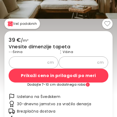
Več podobnih
39 €
/
m²
Vnesite dimenzije tapeta
Širina
Višina
cm
cm
Prikaži ceno in prilagodi po meri
Dodajte 7-10 cm dodatnega roba
Izdelano na Švedskem
30-dnevno jamstvo za vračilo denarja
Brezplačna dostava