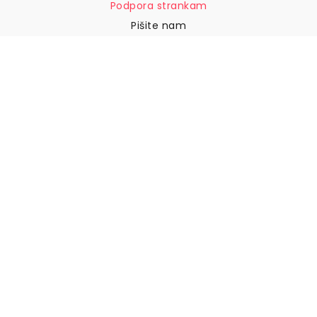
Podpora strankam
Pišite nam
Vračila in povračila
Dostava
Kako izmeriti steno
Kako obesiti tapete
Kako namestiti samolepilne
naprave
POGOSTA VPRAŠANJA
Tapetni izdelki
Izberite svojo lokacijo
Upravljanje nastavitev piškotkov
© 2026 WALLISM, Rainbow bay AB. Vse pravice pridržane.
Stockholm, Sweden