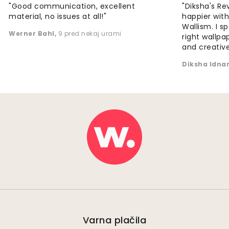
"Good communication, excellent
"Diksha's Re
material, no issues at all!"
happier wit
Wallism. I s
Werner Bahl
,
9 pred nekaj urami
right wallp
and creative
Diksha Idna
Varna plačila