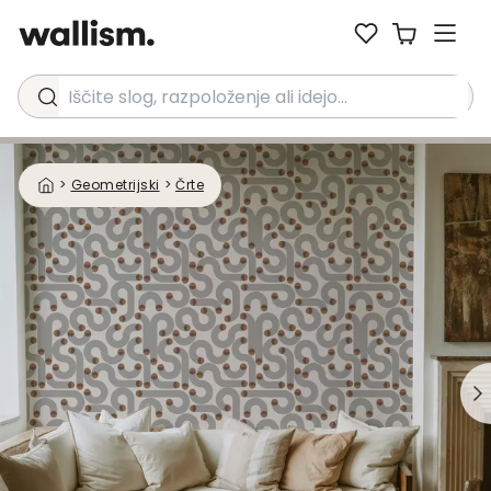
Iščite slog, razpoloženje ali idejo...
>
Geometrijski
>
Črte