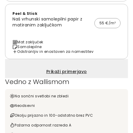
Peel & Stick
Naš vrhunski samolepilni papir z
55 €/m²
matiranim zaključkom
Mat zaključek
Samolepilne
Odstranljiv in enostaven za namestitev
Prikaži primerjavo
Vedno z Wallismom
Na sončni svetlobi ne zbledi
Neodsevni
Okolju prijazno in 100-odstotno brez PVC
Požarna odpornost razreda A