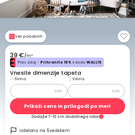
Več podobnih
39 €
/
m²
Prav zdaj -
Prihranite 15%
s kodo
WALL15
Vnesite dimenzije tapeta
Širina
Višina
cm
cm
Prikaži ceno in prilagodi po meri
Dodajte 7-10 cm dodatnega roba
Izdelano na Švedskem