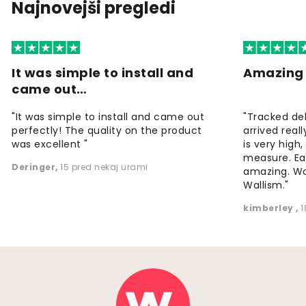
Najnovejši pregledi
It was simple to install and
Amazing 
came out…
"It was simple to install and came out
"Tracked de
perfectly! The quality on the product
arrived reall
was excellent "
is very high
measure. Eas
Deringer
,
15 pred nekaj urami
amazing. W
Wallism."
kimberley
,
1