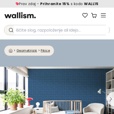
Prav zdaj -
Prihranite 15%
s kodo
WALL15
Iščite slog, razpoloženje ali idejo...
>
Geometrijski
>
Pikice