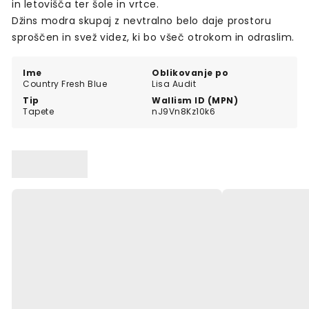
in letovišča ter šole in vrtce.
Džins modra skupaj z nevtralno belo daje prostoru
sproščen in svež videz, ki bo všeč otrokom in odraslim.
Ime
Oblikovanje po
Country Fresh Blue
Lisa Audit
Tip
Wallism ID (MPN)
Tapete
nJ9Vn8Kz10k6