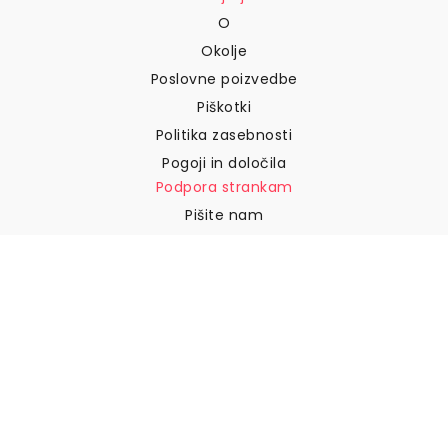
O
Okolje
Poslovne poizvedbe
Piškotki
Politika zasebnosti
Pogoji in določila
Podpora strankam
Pišite nam
Vračila in povračila
Dostava
Kako izmeriti steno
Kako obesiti tapete
Kako namestiti samolepilne
naprave
POGOSTA VPRAŠANJA
Tapetni izdelki