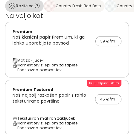
Različice (7)
Country Fresh Red Dots
Country 
Na voljo kot
Premium
Naš klasični papir Premium, ki ga
39 €/m²
lahko uporabljate povsod
Mat zaključek
Namestitev z lepilom za tapete
Enostavna namestitev
Priljubljena izbira
Premium Textured
Naš najbolj razkošen papir z rahlo
45 €/m²
teksturirano površino
Teksturiran matiran zaključek
Namestitev z lepilom za tapete
Enostavna namestitev