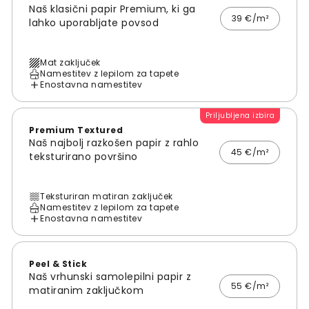
Naš klasični papir Premium, ki ga
39 €/m²
lahko uporabljate povsod
Mat zaključek
Namestitev z lepilom za tapete
Enostavna namestitev
Priljubljena izbira
Premium Textured
Naš najbolj razkošen papir z rahlo
45 €/m²
teksturirano površino
Teksturiran matiran zaključek
Namestitev z lepilom za tapete
Enostavna namestitev
Peel & Stick
Naš vrhunski samolepilni papir z
55 €/m²
matiranim zaključkom