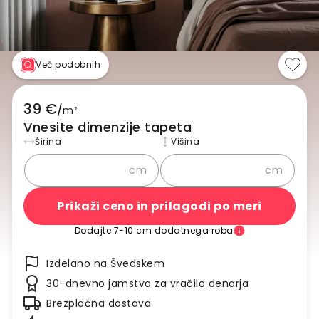
Več podobnih
39 €
/
m²
Vnesite dimenzije tapeta
Širina
Višina
cm
cm
Prikaži ceno in prilagodi po meri
Dodajte 7-10 cm dodatnega roba
Izdelano na Švedskem
30-dnevno jamstvo za vračilo denarja
Brezplačna dostava