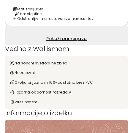
Mat zaključek
Samolepilne
Odstranljiv in enostaven za namestitev
Prikaži primerjavo
Vedno z Wallismom
Na sončni svetlobi ne zbledi
Neodsevni
Okolju prijazno in 100-odstotno brez PVC
Požarna odpornost razreda A
Vlies tapete
Informacije o izdelku