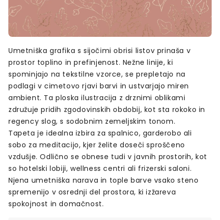
Umetniška grafika s sijočimi obrisi listov prinaša v
prostor toplino in prefinjenost. Nežne linije, ki
spominjajo na tekstilne vzorce, se prepletajo na
podlagi v cimetovo rjavi barvi in ustvarjajo miren
ambient. Ta ploska ilustracija z drznimi oblikami
združuje pridih zgodovinskih obdobij, kot sta rokoko in
regency slog, s sodobnim zemeljskim tonom.
Tapeta je idealna izbira za spalnico, garderobo ali
sobo za meditacijo, kjer želite doseči sproščeno
vzdušje. Odlično se obnese tudi v javnih prostorih, kot
so hotelski lobiji, wellness centri ali frizerski saloni.
Njena umetniška narava in tople barve vsako steno
spremenijo v osrednji del prostora, ki izžareva
spokojnost in domačnost.