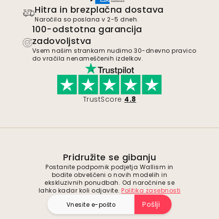
Hitra in brezplačna dostava
Naročila so poslana v 2-5 dneh.
100-odstotna garancija
zadovoljstva
Vsem našim strankam nudimo 30-dnevno pravico
do vračila nenameščenih izdelkov.
TrustScore
4.8
Pridružite se gibanju
Postanite podpornik podjetja Wallism in
bodite obveščeni o novih modelih in
ekskluzivnih ponudbah. Od naročnine se
lahko kadar koli odjavite.
Politika zasebnosti
Pošlji