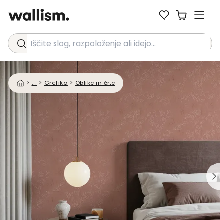
Iščite slog, razpoloženje ali idejo...
>
...
>
Grafika
>
Oblike in črte