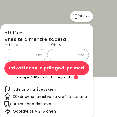
Shrani
39 €
/
m²
Vnesite dimenzije tapeta
Širina
Višina
cm
cm
Prikaži ceno in prilagodi po meri
Dodajte 7-10 cm dodatnega roba
Izdelano na Švedskem
30-dnevno jamstvo za vračilo denarja
Brezplačna dostava
Odpravi se v 2-5 dneh