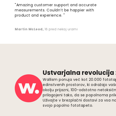
"Amazing customer support and accurate
measurements. Couldn’t be happier with
product and experience. "
Martin McLeod
,
16 pred nekaj urami
Ustvarjalna revolucija
Wallism ponuja več kot 20.000 fotota
edinstvenih prostorov, ki odražajo vaš
okolju prijazni, 100-odstotno netoksičn
prilagojeni tako, da se popolnoma pri
Uživajte v brezplačni dostavi za vsa na
svojo popolno fototapeto.