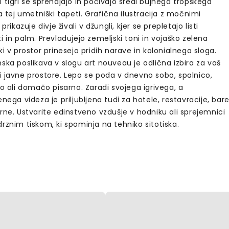
 tigri se sprehajajo in počivajo sredi bujnega tropskega
na tej umetniški tapeti. Grafična ilustracija z močnimi
 prikazuje divje živali v džungli, kjer se prepletajo listi
i in palm. Prevladujejo zemeljski toni in vojaško zelena
ki v prostor prinesejo pridih narave in kolonialnega sloga.
ska poslikava v slogu art nouveau je odlična izbira za vaš
i javne prostore. Lepo se poda v dnevno sobo, spalnico,
co ali domačo pisarno. Zaradi svojega igrivega, a
enega videza je priljubljena tudi za hotele, restavracije, bar
rne. Ustvarite edinstveno vzdušje v hodniku ali sprejemnici
rznim tiskom, ki spominja na tehniko sitotiska.