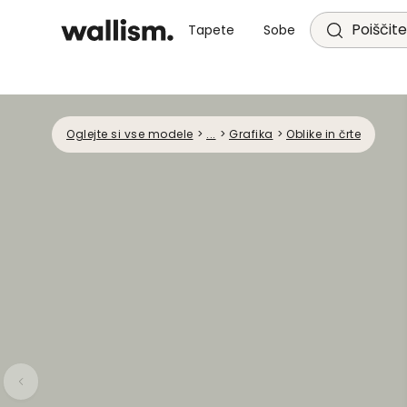
Poiščite
Tapete
Sobe
Oglejte si vse modele
>
...
>
Grafika
>
Oblike in črte