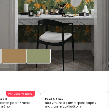
Priljubljena izbira
ured
Peel & Stick
zkošen papir z rahlo
Naš vrhunski samolepilni papir z
ovršino
matiranim zaključkom