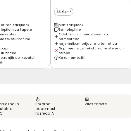
55 €/m²
matiran zaključek
Mat zaključek
 lepilom za tapete
Samolepilne
amestitev
Odstranljiv in enostaven za
hlo teksturiranimi
namestitev
najemnikom prijazna alternativa
 papir
Ni primerno za teksturirane stene ali
 in značaj
strope
notranjih oblikovalcih
Kako namestiti
ti
prijazno in
Požarna
Vlies tapete
stotno
odpornost
VC
razreda A