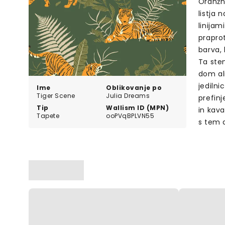
Oranžni
listja 
linijami
praprot
barva, 
Ta sten
dom al
jedilni
Ime
Oblikovanje po
Tiger Scene
Julia Dreams
prefinj
Tip
Wallism ID (MPN)
in kava
Tapete
ooPVqBPLVN55
s tem d