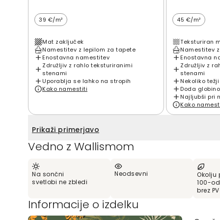
39 €/m²
45 €/m²
Mat zaključek
Teksturiran 
Namestitev z lepilom za tapete
Namestitev z
Enostavna namestitev
Enostavna n
Združljiv z rahlo teksturiranimi
Združljiv z ra
stenami
stenami
Uporablja se lahko na stropih
Nekoliko težji
Kako namestiti
Doda globino
Najljubši pri 
Kako namesti
Prikaži primerjavo
Vedno z Wallismom
Neodsevni
Na sončni
Okolju 
svetlobi ne zbledi
100-od
brez P
Informacije o izdelku