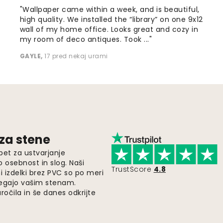
"Wallpaper came within a week, and is beautiful,
high quality. We installed the “library” on one 9x12
wall of my home office. Looks great and cozy in
my room of deco antiques. Took ..."
GAYLE
,
17 pred nekaj urami
 za stene
pet za ustvarjanje
o osebnost in slog. Naši
TrustScore
4.8
i izdelki brez PVC so po meri
legajo vašim stenam.
ročila in še danes odkrijte