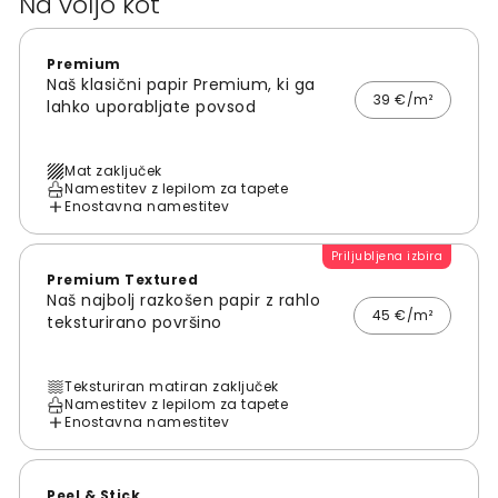
Na voljo kot
Premium
Naš klasični papir Premium, ki ga
39 €/m²
lahko uporabljate povsod
Mat zaključek
Namestitev z lepilom za tapete
Enostavna namestitev
Priljubljena izbira
Premium Textured
Naš najbolj razkošen papir z rahlo
45 €/m²
teksturirano površino
Teksturiran matiran zaključek
Namestitev z lepilom za tapete
Enostavna namestitev
Peel & Stick