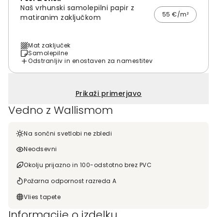
Naš vrhunski samolepilni papir z
55 €/m²
matiranim zaključkom
Mat zaključek
Samolepilne
Odstranljiv in enostaven za namestitev
Prikaži primerjavo
Vedno z Wallismom
Na sončni svetlobi ne zbledi
Neodsevni
Okolju prijazno in 100-odstotno brez PVC
Požarna odpornost razreda A
Vlies tapete
Informacije o izdelku