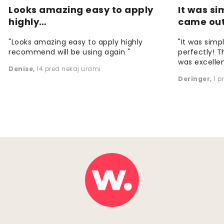
Looks amazing easy to apply
It was si
highly…
came ou
"Looks amazing easy to apply highly
"It was simp
recommend will be using again "
perfectly! T
was excellen
Denise
,
14 pred nekaj urami
Deringer
,
1 p