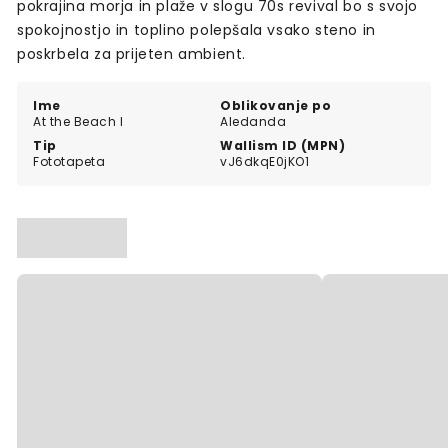
pokrajina morja in plaže v slogu 70s revival bo s svojo
spokojnostjo in toplino polepšala vsako steno in
poskrbela za prijeten ambient.
Ime
Oblikovanje po
At the Beach I
Aledanda
Tip
Wallism ID (MPN)
Fototapeta
vJ6dkqE0jKO1