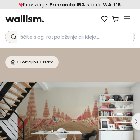
Prav zdaj -
Prihranite 15%
s kodo
WALL15
Iščite slog, razpoloženje ali idejo...
>
Pokrajine
>
Plaža