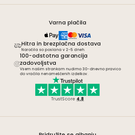
Varna plačila
Hitra in brezplačna dostava
Naročila so poslana v 2-5 dneh.
100-odstotna garancija
zadovoljstva
Vsem našim strankam nudimo 30-dnevno pravico
do vračila nenameščenih izdelkov.
TrustScore
4.8
Pridružite se gibanju