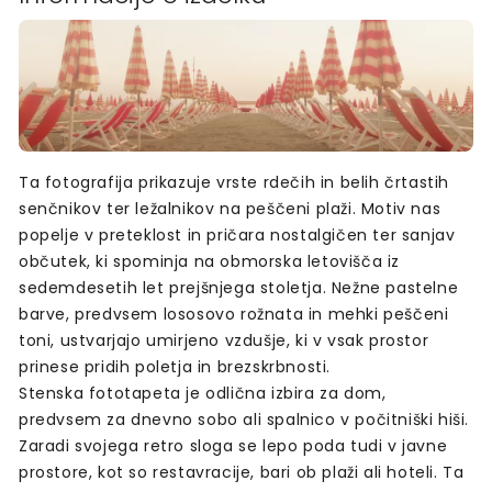
Ta fotografija prikazuje vrste rdečih in belih črtastih
senčnikov ter ležalnikov na peščeni plaži. Motiv nas
popelje v preteklost in pričara nostalgičen ter sanjav
občutek, ki spominja na obmorska letovišča iz
sedemdesetih let prejšnjega stoletja. Nežne pastelne
barve, predvsem lososovo rožnata in mehki peščeni
toni, ustvarjajo umirjeno vzdušje, ki v vsak prostor
prinese pridih poletja in brezskrbnosti.
Stenska fototapeta je odlična izbira za dom,
predvsem za dnevno sobo ali spalnico v počitniški hiši.
Zaradi svojega retro sloga se lepo poda tudi v javne
prostore, kot so restavracije, bari ob plaži ali hoteli. Ta