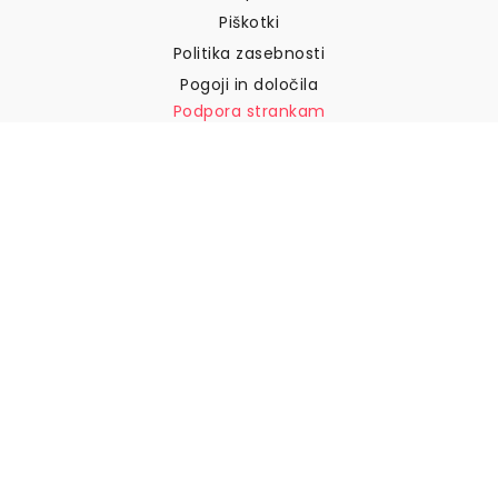
Piškotki
Politika zasebnosti
Pogoji in določila
Podpora strankam
Pišite nam
Vračila in povračila
Dostava
Kako izmeriti steno
Kako obesiti tapete
Kako namestiti samolepilne
naprave
POGOSTA VPRAŠANJA
Tapetni izdelki
Izberite svojo lokacijo