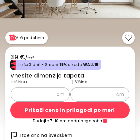
Več podobnih
39 €
/
m²
Le še 3 dni! - Shrani
15%
s kodo
WALL15
Vnesite dimenzije tapeta
Širina
Višina
cm
cm
Prikaži ceno in prilagodi po meri
Dodajte 7-10 cm dodatnega roba
Izdelano na Švedskem